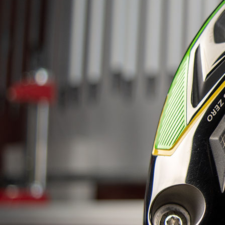
HYBRIDS
ハイブリッド
IRONS
アイアン
WEDGES
ウェッジ
PUTTERS
パター
OTHER
その他
Editor’s Picks
編集部のおすすめ
Our Team
私たちのチーム
Our Mission
私たちの使命
ABOUT US
MyGolfSpyJapanとは？