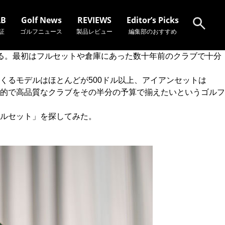
AB
Golf News
REVIEWS
Editor’s Picks
証
ゴルフニュース
製品レビュー
編集部のおすすめ
る。最初はフルセットや倉庫にあった数十年前のクラブで十分
検索
出てくるモデルはほとんどが500ドル以上、アイアンセットは
現代的で高品質なクラブをその半分の予算で揃えたいというゴルフ
のフルセット」を探してみた。