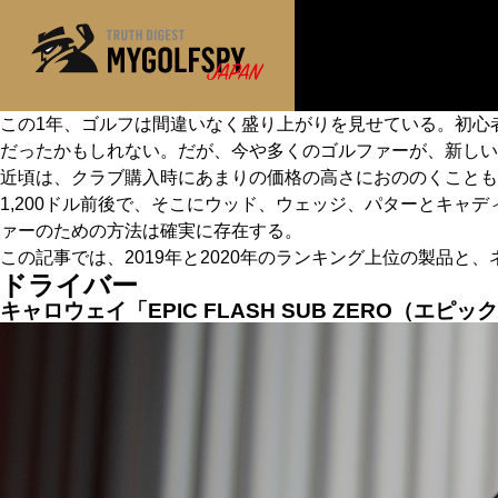
この1年、ゴルフは間違いなく盛り上がりを見せている。初心
だったかもしれない。だが、今や多くのゴルファーが、新しい
MOST WANTED
テストランキング
近頃は、クラブ購入時にあまりの価格の高さにおののくことも多い
NEW RELEASES
1,200ドル前後で、そこにウッド、ウェッジ、パターとキャ
新製品情報
ァーのための方法は確実に存在する。
※メーカー
HOW TO
ゴルフ上達・実践テクニック
この記事では、2019年と2020年のランキング上位の製品と
ドライバー
LAB
テスト・データ検証
キャロウェイ「EPIC FLASH SUB ZERO（エ
Golf News
ゴルフニュース
REVIEWS
製品レビュー
DRIVERS
ドライバー
FAIRWAY WOODS
フェアウェイウッド