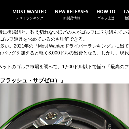
MOST WANTED
NEW RELEASES
HOW TO
L
テストランキング
新製品情報
ゴルフ上達
検
者に復帰組と、数え切れないほどの人がゴルフに取り組んでい
ゴルフ道具を求めているのも理解できる。
。2021年の『Most Wantedドライバーランキング』に
ディバッグを加えると軽く3,000ドルの出費となる。しかし、
名やクラブ名など、検索したい事柄を入力してください。
、ネットのゴルフ市場を調べて、1,500ドル以下で揃う「最高
ピックフラッシュ・サブゼロ）」