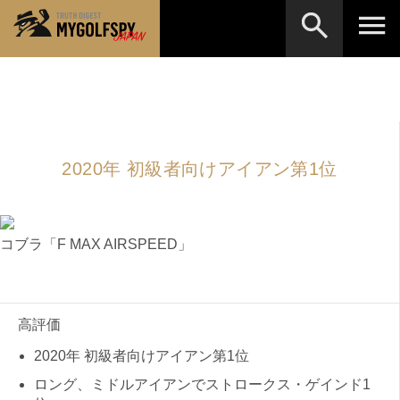
MOST WANTED
テストランキング
検索
NEW RELEASES
新製品情報
2020年 初級者向けアイアン第1位
HOW TO
ゴルフ上達・実践テクニック
※メーカー名やクラブ名など、検索したい事柄を入
力してください。
LAB
テスト・データ検証
Golf News
コブラ「F MAX AIRSPEED」
ゴルフニュース
REVIEWS
製品レビュー
DRIVERS
ドライバー
高評価
FAIRWAY WOODS
2020年 初級者向けアイアン第1位
フェアウェイウッド
ロング、ミドルアイアンでストロークス・ゲインド1
HYBRIDS
ハイブリッド