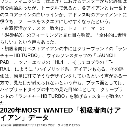
ック。フィニッシュ（仕上げ）におけるテスターからの評価は
賛否両論あったが、トータルで見ると、各アイアンとも一番下
のスコアラインの白いラインが、アドレス時のアライメントに
役立ち、フェースをスクエアにしやすくなったという。
・古豪復活か？テスター数名は、トミーアーマーの
「845MAX」のフィーリングと見た目を称賛。「全体的に素晴
らしい」という声もあった。
・初級者向けベストアイアンの中にはクリーブランドの「ラン
チャーHB TURBO」、ウィルソンスタッフの「LAUNCH
PAD」、ツアーエッジの「HL4」、そしてコブラの「T-
RAIL」にように「ハイブリッド系」アイアンもある。その評
価は、簡単に打てそうなデザインをしているという声がある一
方で、見た目が耐えられないという声も。プラス面としては、
ハイブリッドタイプの中での見た目No.1として、クリーブラ
ンドの「ランチャーHB TURBO」を挙げるテスターが数名い
た。
2020年MOST WANTED「初級者向けア
イアン」データ