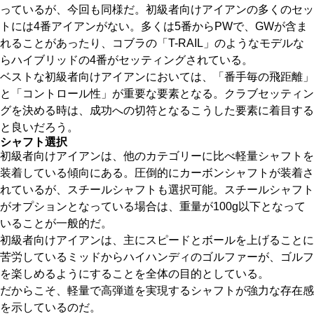
っているが、今回も同様だ。初級者向けアイアンの多くのセッ
トには4番アイアンがない。多くは5番からPWで、GWが含ま
れることがあったり、コブラの「T-RAIL」のようなモデルな
らハイブリッドの4番がセッティングされている。
ベストな初級者向けアイアンにおいては、「番手毎の飛距離」
と「コントロール性」が重要な要素となる。クラブセッティン
グを決める時は、成功への切符となるこうした要素に着目する
と良いだろう。
シャフト選択
初級者向けアイアンは、他のカテゴリーに比べ軽量シャフトを
装着している傾向にある。圧倒的にカーボンシャフトが装着さ
れているが、スチールシャフトも選択可能。スチールシャフト
がオプションとなっている場合は、重量が100g以下となって
いることが一般的だ。
初級者向けアイアンは、主にスピードとボールを上げることに
苦労しているミッドからハイハンディのゴルファーが、ゴルフ
を楽しめるようにすることを全体の目的としている。
だからこそ、軽量で高弾道を実現するシャフトが強力な存在感
を示しているのだ。