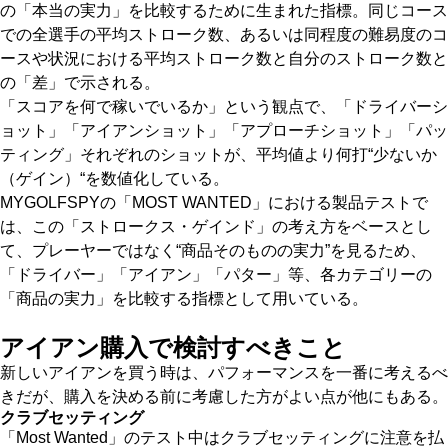
の「本当の実力」を比較するために生まれた指標。同じコース
での全選手の平均ストローク数、あるいは同程度の難易度のコ
ースや状況における平均ストローク数と自分のストローク数と
の「差」で示される。
「スコアを何で稼いでいるか」という観点で、「ドライバーシ
ョット」「アイアンショット」「アプローチショット」「パッ
ティング」それぞれのショットが、平均値より何打“少ないか
（ゲイン）“を数値化している。
MYGOLFSPYの「MOST WANTED」における製品テストで
は、この「ストロークス・ゲインド」の考え方をベースとし
て、プレーヤーではなく“商品そのものの実力”を見るため、
「ドライバー」「アイアン」「パター」等、各カテゴリーの
「商品の実力」を比較する指標として用いている。
アイアン購入で検討すべきこと
新しいアイアンを買う時は、パフォーマンスを一番に考えるべ
きだが、購入を決める前に考慮した方がよい点が他にもある。
クラブセッティング
「Most Wanted」のテスト中はクラブセッティングに注意を払