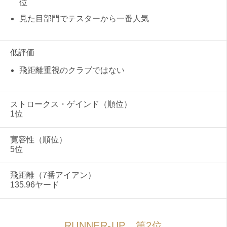
位
IRONS
見た目部門でテスターから一番人気
アイアン
WEDGES
ウェッジ
低評価
PUTTERS
パター
飛距離重視のクラブではない
OTHER
その他
Editor’s Picks
編集部のおすすめ
ストロークス・ゲインド（順位）
1位
Our Team
私たちのチーム
寛容性（順位）
Our Mission
私たちの使命
5位
ABOUT US
MyGolfSpyJapanとは？
飛距離（7番アイアン）
135.96ヤード
RUNNER-UP 第2位