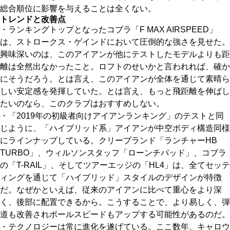
総合順位に影響を与えることは全くない。
トレンドと改善点
・ランキングトップとなったコブラ「F MAX AIRSPEED」
は、ストロークス・ゲインドにおいて圧倒的な強さを見せた。
興味深いのは、このアイアンが他にテストしたモデルよりも距
離は全然出なかったこと。ロフトのせいかと言われれば、確か
にそうだろう。とは言え、このアイアンが全体を通じて素晴ら
しい安定感を発揮していた。とは言え、もっと飛距離を伸ばし
たいのなら、このクラブはおすすめしない。
・「2019年の初級者向けアイアンランキング」のテストと同
じように、「ハイブリッド系」アイアンが中空ボディ構造同様
にラインナップしている。クリーブランド「ランチャーHB
TURBO」、ウィルソンスタッフ「ローンチパッド」、コブラ
の「T-RAIL」、そしてツアーエッジの「HL4」は、全てセッテ
ィングを通じて「ハイブリッド」スタイルのデザインが特徴
だ。なぜかといえば、従来のアイアンに比べて重心をより深
く、後部に配置できるから。こうすることで、より易しく、弾
道も改善されボールスピードもアップする可能性があるのだ。
・テクノロジーは常に進化を遂げている。ここ数年、キャロウ