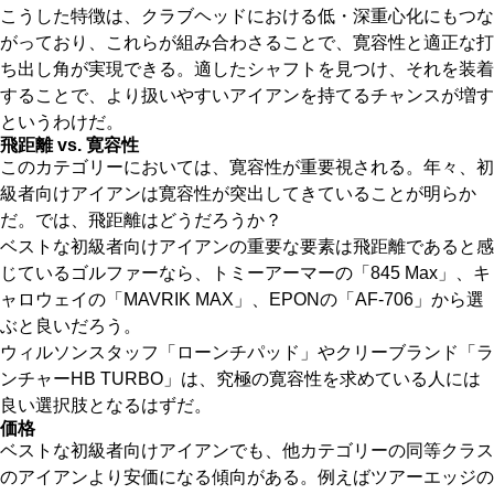
こうした特徴は、クラブヘッドにおける低・深重心化にもつな
がっており、これらが組み合わさることで、寛容性と適正な打
ち出し角が実現できる。適したシャフトを見つけ、それを装着
することで、より扱いやすいアイアンを持てるチャンスが増す
というわけだ。
飛距離 vs. 寛容性
このカテゴリーにおいては、寛容性が重要視される。年々、初
級者向けアイアンは寛容性が突出してきていることが明らか
だ。では、飛距離はどうだろうか？
ベストな初級者向けアイアンの重要な要素は飛距離であると感
じているゴルファーなら、トミーアーマーの「845 Max」、キ
ャロウェイの「MAVRIK MAX」、EPONの「AF-706」から選
ぶと良いだろう。
ウィルソンスタッフ「ローンチパッド」やクリーブランド「ラ
ンチャーHB TURBO」は、究極の寛容性を求めている人には
良い選択肢となるはずだ。
価格
ベストな初級者向けアイアンでも、他カテゴリーの同等クラス
のアイアンより安価になる傾向がある。例えばツアーエッジの