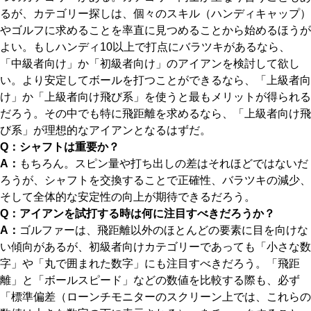
るが、カテゴリー探しは、個々のスキル（ハンディキャップ）
やゴルフに求めることを率直に見つめることから始めるほうが
よい。もしハンディ10以上で打点にバラツキがあるなら、
「中級者向け」か「初級者向け」のアイアンを検討して欲し
い。より安定してボールを打つことができるなら、「上級者向
け」か「上級者向け飛び系」を使うと最もメリットが得られる
だろう。その中でも特に飛距離を求めるなら、「上級者向け飛
び系」が理想的なアイアンとなるはずだ。
Q：シャフトは重要か？
A：
もちろん。スピン量や打ち出しの差はそれほどではないだ
ろうが、シャフトを交換することで正確性、バラツキの減少、
そして全体的な安定性の向上が期待できるだろう。
Q：アイアンを試打する時は何に注目すべきだろうか？
A：
ゴルファーは、飛距離以外のほとんどの要素に目を向けな
い傾向があるが、初級者向けカテゴリーであっても「小さな数
字」や「丸で囲まれた数字」にも注目すべきだろう。「飛距
離」と「ボールスピード」などの数値を比較する際も、必ず
「標準偏差（ローンチモニターのスクリーン上では、これらの