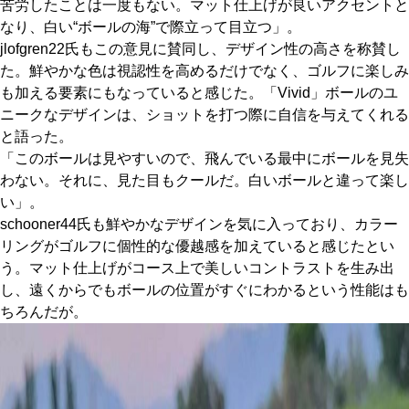
苦労したことは一度もない。マット仕上げが良いアクセントと
なり、白い“ボールの海”で際立って目立つ」。
jlofgren22氏もこの意見に賛同し、デザイン性の高さを称賛し
た。鮮やかな色は視認性を高めるだけでなく、ゴルフに楽しみ
も加える要素にもなっていると感じた。「Vivid」ボールのユ
ニークなデザインは、ショットを打つ際に自信を与えてくれる
と語った。
「このボールは見やすいので、飛んでいる最中にボールを見失
わない。それに、見た目もクールだ。白いボールと違って楽し
い」。
schooner44氏も鮮やかなデザインを気に入っており、カラー
リングがゴルフに個性的な優越感を加えていると感じたとい
う。マット仕上げがコース上で美しいコントラストを生み出
し、遠くからでもボールの位置がすぐにわかるという性能はも
ちろんだが。