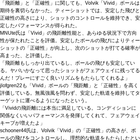
「飛距離」と「正確性」に関しても、Volvik「Vivid」ボールは
期待を裏切らなかった。ティーショットでは、安定した飛びと
正確性の高さにより、ショットのコントロールを維持でき、安
定したパフォーマンスが得られた。
MNUte氏は「Vivid」の飛距離性能と、あらゆる状況下で方向
性が保たれたことを評価。安定したボールの飛びによりティー
ショットの「正確性」が向上し、次のショットが打てる確率が
高まった、と評価した。
「飛距離もしっかり出ているし、ボールの飛びも安定してい
る。ヤバいかなって思ったショットがフェアウェイに残ってる
んだ！プレーにすごく良いリズムをもたらしてくれるよ」
jlofgren22も「Vivid」ボールの「飛距離」と「正確性」を高く
評価している。無風強風を問わず、安定した軌道を維持してタ
ーゲットに運べるようになったという。
「Vividの飛距離には本当に満足している。コンディションに
関係なくいいパフォーマンスを発揮してくれて、フェアウェイ
キープが増えたよ」
schooner44氏は、Volvik「Vivid」の「正確性」の高さが、ボ
ールの飛びをコントロールし、理想的な軌道をもたらしたとい