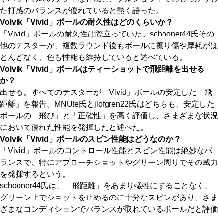
た打感のバランスが優れていると熱く語った。
Volvik「Vivid」ボールの耐久性はどのくらいか？
「Vivid」ボールの耐久性は際立っていた。schooner44氏その
他のテスターが、複数ラウンド後もボールに擦り傷や摩耗がほ
とんどなく、色も性能も維持していると述べている。
Volvik「Vivid」ボールはティーショットで飛距離を出せる
か？
出せる。すべてのテスターが「Vivid」ボールの安定した「飛
距離」を報告。MNUte氏とjlofgren22氏はどちらも、安定した
ボールの「飛び」と「正確性」を高く評価し、さまざまな状況
において優れた性能を発揮したと述べた。
Volvik「Vivid」ボールのスピン性能はどうなのか？
「Vivid」ボールのコントロール性能とスピン性能は絶妙なバ
ランスで、特にアプローチショットやグリーン周りでその威力
を発揮するという。
schooner44氏は、「飛距離」をあまり犠牲にすることなく、
グリーン上でショットを止めるのに十分なスピンがあり、さま
ざまなコンディションでバランスが取れているボールだと評価