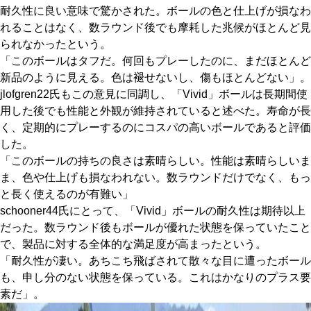
耐久性に良い意味で驚かされた。ボールの色と仕上げが損なわ
れることはなく、数ラウンド後でも摩耗した兆候がほとんど見
られなかったという。
「このボールはタフだ。何回もプレーしたのに、まだほとんど
新品のように見える。色は褪せないし、傷もほとんどない」。
jlofgren22氏もこの意見に同調し、「Vivid」ボールは長期間使
用した後でも性能と外観が維持されていると述べた。寿命が長
く、定期的にプレーするのにコスパの高いボールであると評価
した。
「このボールの持ちの良さは素晴らしい。性能は素晴らしいま
ま、色や仕上げも損なわれない。数ラウンドだけでなく、もっ
と長く使えるのが有難い」
schooner44氏にとって、「Vivid」ボールの耐久性は期待以上
だった。数ラウンド後もボールが優れた状態を保っていたこと
で、製品に対する全体的な満足度が高まったという。
「耐久性が凄い。あちこち飛ばされて散々な目に遭ったボール
も、申し分のない状態を保っている。これはかなりのプラス要
素だ」。