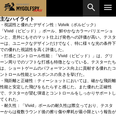
主なハイライト
・視認性と優れたデザイン性：Volvik（ボルビック）
MOST WANTED
テストランキング
「Vivid（ビビッド）」ボール、鮮やかなカラーバリエーショ
検索
ンと、意外にもそのマット仕上げ発色への評価が高い。テスタ
NEW RELEASES
新製品情報
ーは、ユニークなデザインだけでなく、特に様々な光の条件下
HOW TO
ゴルフ上達・実践テクニック
での優れた視認性を高く評価した。
※メーカー名やクラブ名など、検索したい事柄を入
力してください。
・打感とコントロール性能：「Vivid（ビビッド）」は、グリ
LAB
テスト・データ検証
ーン周りでのソフトな打感も特徴となっている。テスターたち
は、ショートゲームのパフォーマンス向上に貢献する優れたコ
Golf News
ゴルフニュース
ントロール性能とレスポンスの良さを挙げた。
・飛距離と正確性：ティーショットにおいては、確かな飛距離
REVIEWS
製品レビュー
性能と安定した飛びをもたらすと感じた。また優れた正確性
DRIVERS
ドライバー
で、テスターが望む弾道とコントロールをしっかりサポートし
てくれた。
FAIRWAY WOODS
フェアウェイウッド
・耐久性：「Vivid」ボールの耐久性は際立っており、テスタ
ーからは複数ラウンド後の擦り傷や摩耗が最小限という報告が
HYBRIDS
ハイブリッド