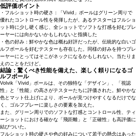
低評価ポイント
・フルショット時の硬さ：「Vivid」ボールはグリーン周りで
優れたコントロール性を発揮したが、あるテスターはフルショ
ット時に少し硬く感じ、全ショットでソフトな打感を好むプレ
ーヤーには向かないかもしれないと指摘した
・色の好み：鮮やかな色は概ね好評だったが、伝統的な白いゴ
ルフボールを好むテスターも存在した。同様の好みを持つプレ
ーヤーにとってはそこがネックになるかもしれない。当たりま
えのことをだけど。
結論：驚くべき性能を備えた、楽しく頼りになるゴ
ルフボール
Volvik「Vivid」ボールは、その独特な「デザイン」、「視認
性」と「性能」の高さがテスターたちに評価された。鮮やかな
色とマット仕上げにより、ボールが見つけやすくなるだけでな
く、ゴルフプレーに楽しさの要素を加えた。
また、グリーン周りでのソフトな打感とコントロール性、ティ
ーショットにおける確かな「飛距離」と「正確性」も高評価に
結びついた。
フルショット時の硬さや色の好みについて若干の懸念はあった