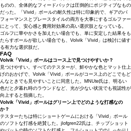
ものの、全体的なフィードバックは圧倒的にポジティブなもの
だった。「Vivid」ボールの耐久性は特に印象的で、ギアのパ
フォーマンスとプレースタイルの両方を大事にするゴルファー
にとって、安心感と費用対効果の高い選択肢となっている。
ゴルフに華やかさを加えたい場合でも、単に安定した結果をも
たらすボールが欲しい場合でも、Volvik「Vivid」は検討に値す
る有力な選択肢だ。
FAQ
Volvik「Vivid」ボールはコース上で見つけやすいか？
見つけやすい。すべてのテスターが、鮮やかな色とマット仕上
げのおかげで、Volvik「Vivid」ボールがコース上のどこでもど
んなときでも見やすいことに同意した。MNUte氏は、明るい
色だと夕暮れ時のラウンドなど、光が少ない状況でも視認性が
向上すると指摘した。
Volvik「Vivid」ボールはグリーン上でどのような打感なの
か？
テスターたちは特にショートゲームにおける「Vivid」ボール
のソフトな打感を絶賛した。jlofgren22氏は、チップショット
やパットの時のソフトな打感と、フルショットでのしっかりし