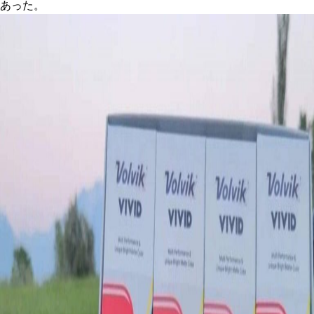
あった。
IRONS
アイアン
WEDGES
ウェッジ
PUTTERS
パター
OTHER
その他
Editor’s Picks
編集部のおすすめ
Our Team
私たちのチーム
Our Mission
私たちの使命
ABOUT US
MyGolfSpyJapanとは？