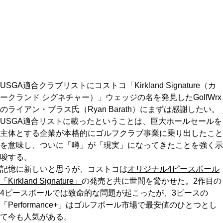
IRONS
アイアン
WEDGES
ウェッジ
PUTTERS
パター
OTHER
その他
USGA適合クラブリストにコストコ「Kirkland Signature（カ
ークランド シグネチャー）」ウェッジの名を発見したGolfWrx
Editor’s Picks
編集部のおすすめ
のライアン・ブラス氏（Ryan Barath）にまずは感謝したい。
Our Team
USGA適合リストに載ったということは、巨大ホールセールを
私たちのチーム
主体とする企業が本格的にゴルフクラブ事業に乗り出したこと
Our Mission
私たちの使命
を意味し、ついに「噂」が「現実」になってきたことを強く示
唆する。
ABOUT US
MyGolfSpyJapanとは？
記憶に新しいと思うが、コストコは
オリジナル4ピースボール
「Kirkland Signature」
の発売と共に世間を驚かせた。2作目の
4ピースボールでは致命的な問題が起こったが、3ピースの
「Performance+」はゴルフボール市場で最安値のひとつとし
て今も人気がある。