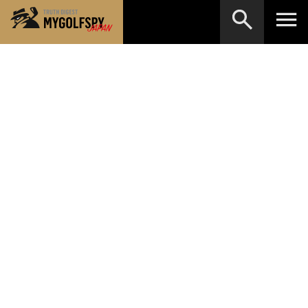
MOST WANTED
テストランキング
検索
NEW RELEASES
新製品情報
HOW TO
ゴルフ上達・実践テクニック
※メーカー名やクラブ名など、検索したい事柄を入
力してください。
LAB
テスト・データ検証
Golf News
ゴルフニュース
REVIEWS
製品レビュー
DRIVERS
ドライバー
FAIRWAY WOODS
フェアウェイウッド
HYBRIDS
ハイブリッド