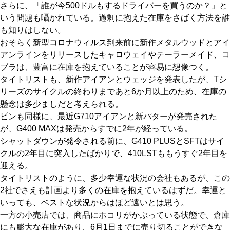
さらに、「誰が今500ドルもするドライバーを買うのか？」と
いう問題も囁かれている。過剰に抱えた在庫をさばく方法を誰
も知りはしない。
おそらく新型コロナウィルス到来前に新作メタルウッドとアイ
アンラインをリリースしたキャロウェイやテーラーメイド、コ
ブラは、豊富に在庫を抱えていることが容易に想像つく。
タイトリストも、新作アイアンとウェッジを発表したが、Tシ
リーズのサイクルの終わりまであと6か月以上のため、在庫の
懸念は多少ましだと考えられる。
ピンも同様に、最近G710アイアンと新パターが発売された
が、G400 MAXは発売からすでに2年が経っている。
シャットダウンが発令される前に、G410 PLUSとSFTはサイ
クルの2年目に突入したばかりで、410LSTももうすぐ2年目を
迎える。
タイトリストのように、多少幸運な状況の会社もあるが、この
2社でさえも計画より多くの在庫を抱えているはずだ。幸運と
いっても、ベストな状況からはほど遠いとは思う。
一方の小売店では、商品にホコリがかぶっている状態で、倉庫
にも膨大な在庫があり、6月1日までに売り切ることができな