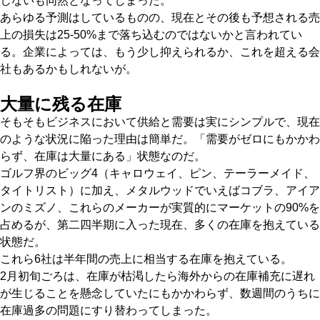
しないも同然となってしまった。
あらゆる予測はしているものの、現在とその後も予想される売
上の損失は25-50%まで落ち込むのではないかと言われてい
る。企業によっては、もう少し抑えられるか、これを超える会
社もあるかもしれないが。
大量に残る在庫
そもそもビジネスにおいて供給と需要は実にシンプルで、現在
のような状況に陥った理由は簡単だ。「需要がゼロにもかかわ
らず、在庫は大量にある」状態なのだ。
ゴルフ界のビッグ4（キャロウェイ、ピン、テーラーメイド、
タイトリスト）に加え、メタルウッドでいえばコブラ、アイア
ンのミズノ、これらのメーカーが実質的にマーケットの90%を
占めるが、第二四半期に入った現在、多くの在庫を抱えている
状態だ。
これら6社は半年間の売上に相当する在庫を抱えている。
2月初旬ごろは、在庫が枯渇したら海外からの在庫補充に遅れ
が生じることを懸念していたにもかかわらず、数週間のうちに
在庫過多の問題にすり替わってしまった。