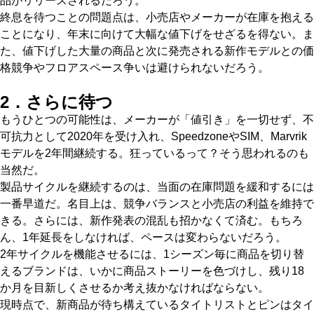
品がリリースされるだろう。
終息を待つことの問題点は、小売店やメーカーが在庫を抱える
ことになり、年末に向けて大幅な値下げをせざるを得ない。ま
た、値下げした大量の商品と次に発売される新作モデルとの価
格競争やフロアスペース争いは避けられないだろう。
2．さらに待つ
もうひとつの可能性は、メーカーが「値引き」を一切せず、不
可抗力として2020年を受け入れ、SpeedzoneやSIM、Marvrik
モデルを2年間継続する。狂っているって？そう思われるのも
当然だ。
製品サイクルを継続するのは、当面の在庫問題を緩和するには
一番早道だ。名目上は、競争バランスと小売店の利益を維持で
きる。さらには、新作発表の混乱も招かなくて済む。もちろ
ん、1年延長をしなければ、ペースは変わらないだろう。
2年サイクルを機能させるには、1シーズン毎に商品を切り替
えるブランドは、いかに商品ストーリーを色づけし、残り18
か月を目新しくさせるか考え抜かなければならない。
現時点で、新商品が待ち構えているタイトリストとピンはタイ