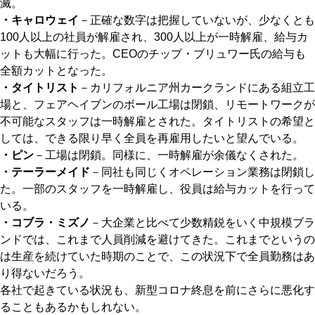
滅。
・キャロウェイ
－正確な数字は把握していないが、少なくとも
100人以上の社員が解雇され、300人以上が一時解雇、給与カ
ットも大幅に行った。CEOのチップ・ブリュワー氏の給与も
全額カットとなった。
・タイトリスト
－カリフォルニア州カークランドにある組立工
場と、フェアヘイブンのボール工場は閉鎖、リモートワークが
不可能なスタッフは一時解雇とされた。タイトリストの希望と
しては、できる限り早く全員を再雇用したいと望んでいる。
・ピン
－工場は閉鎖。同様に、一時解雇が余儀なくされた。
・テーラーメイド
－同社も同じくオペレーション業務は閉鎖し
た。一部のスタッフを一時解雇し、役員は給与カットを行って
いる。
・コブラ・ミズノ
－大企業と比べて少数精鋭をいく中規模ブラ
ンドでは、これまで人員削減を避けてきた。これまでというの
は生産を続けていた時期のことで、この状況下で全員勤務はあ
り得ないだろう。
各社で起きている状況も、新型コロナ終息を前にさらに悪化す
ることもあるかもしれない。