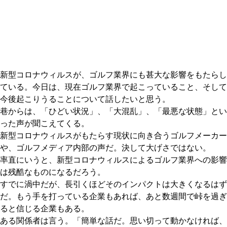
IRONS
アイアン
WEDGES
ウェッジ
PUTTERS
パター
新型コロナウィルスが、ゴルフ業界にも甚大な影響をもたらし
OTHER
その他
ている。今日は、現在ゴルフ業界で起こっていること、そして
今後起こりうることについて話したいと思う。
Editor’s Picks
編集部のおすすめ
巷からは、「ひどい状況」、「大混乱」、「最悪な状態」とい
Our Team
った声が聞こえてくる。
私たちのチーム
新型コロナウィルスがもたらす現状に向き合うゴルフメーカー
Our Mission
私たちの使命
や、ゴルフメディア内部の声だ。決して大げさではない。
率直にいうと、新型コロナウィルスによるゴルフ業界への影響
ABOUT US
MyGolfSpyJapanとは？
は残酷なものになるだろう。
すでに渦中だが、長引くほどそのインパクトは大きくなるはず
だ。もう手を打っている企業もあれば、あと数週間で峠を過ぎ
ると信じる企業もある。
ある関係者は言う。「簡単な話だ。思い切って動かなければ、