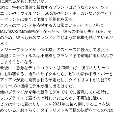
に戻れるかもしれないが。
次に、特有の価値で勝負するブランドはどうなるのか。ツアー
エッジや、ウィルソン、Sub70やベン・ホーガンなどのマイナ
ーブランドは完全に価格で差別化を図る。
これらのブランドを応援する人は常にいるが、もし7月に
MavrikやSIMの価格が下がったら、彼らの価値が失われる。そ
のため、彼らも有名ブランドと同じように危機を感じているだ
ろう。
メジャーブランドが『低価格』のスペースに侵入してきたら、
新型コロナウィルスは小規模なブランドまで窮地に追い込んで
しまうことになる。
最後に、急激なディスカウントは20年半ば～後半のリリース
にも影響する。通常のサイクルなら、ピンの新作ドライバーと
アイアンが夏に発売される予定だし、タイトリストからはTS
シリーズの後継モデルが後に出るはずだ。
他のブランドが今年の新作モデルですでに苦戦している時に、
フルプライスで競うのは難しいどころか、不可能に近い。
ピンはすでに夏のリリースを2021年に後ろ倒しすることを決
めている。おそらく、タイトリストも同様の決断をするのでは