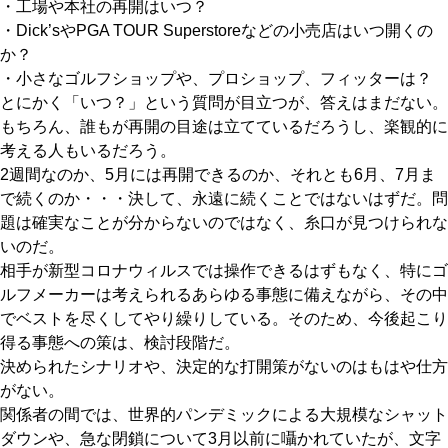
・工場や本社の再開はいつ？
・Dick’sやPGA TOUR Superstoreなどの小売店はいつ開くの
か？
・小さなゴルフショップや、プロショップ、フィッターは？
とにかく「いつ？」という質問が目立つが、答えはまだない。
もちろん、誰もが再開の目途は立てているだろうし、楽観的に
考える人もいるだろう。
2週間なのか、5月には再開できるのか、それとも6月、7月ま
で続くのか・・・決して、永遠に続くことではないはずだ。問
題は確実なことが分からないのではなく、糸口が見つけられな
いのだ。
相手が新型コロナウィルスでは操作できるはずもなく、特にゴ
ルフメーカーは考えられるあらゆる事態に備えながら、その中
でベストを尽くしてやり繰りしている。そのため、今後起こり
得る事態への策は、検討段階だ。
決められたシナリオや、決定的な打開策がないのはもはや仕方
がない。
関係者の間では、世界的パンデミックによる大規模なシャット
ダウンや、急な閉鎖について3月以前に囁かれていたが、文字