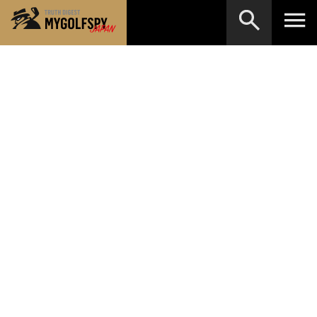
MOST WANTED
テストランキング
検索
NEW RELEASES
新製品情報
HOW TO
ゴルフ上達・実践テクニック
※メーカー名やクラブ名など、検索したい事柄を入
力してください。
LAB
テスト・データ検証
Golf News
ゴルフニュース
REVIEWS
製品レビュー
DRIVERS
ドライバー
FAIRWAY WOODS
フェアウェイウッド
HYBRIDS
ハイブリッド