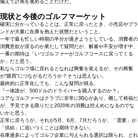
備えて計画を進めることだけだ。
現状と今後のゴルフマーケット
確実に分かっていることは、正常に戻ったとき、小売店やブラ
ンドが大量に在庫を抱えた状態だということ。
一年で最も忙しい時期の半分が過ぎようとしている。消費者の
消費意欲が戻るのか果たして疑問だが、解雇や不安が増す中、
一番の期待は「いつゴルファーがゴルフコースに戻ってくる
か」だと思う。
私ならゴルフ場に戻れるとなれば興奮を覚えるが、その興奮
が“購買”につながるだろうか？そうは思えない。
最終的に正常化しても、こんな疑問が残る。
『一体誰が、500ドルのドライバーを購入するのか？』
コアなゴルファーはクラブに非常に関心があり、概して裕福だ
が、予見できる限りだと2020年の消費は控えめになるのでな
いかと思う。
正常に戻ろうが、それが5月、6月、7月だろうが、「需要」が
「供給」に追いつくことは期待できない。
在庫過多によってゴルフ企業に与えられる選択は限られ、どれ