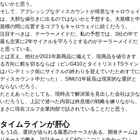
ないかと思う。
そして、アグレッシブなディスカウントが得意なキャロウェイ
は、大胆な値引きに出るのではないかと予想する。大規模と中
規模の間に位置するコブラもキャロウェイに続くだろう。
注目すべきは、テーラーメイドだ。私の予想では、3社の中で
最も忠実に2年サイクルを守ろうとするのがテーラーメイドだ
と思っている。
とは言え、他社が2021年新商品に備えて、現商品を値引きす
る方向に舵を切るならば（ピンG410とタイトリストTSライン
はパンデミック前にサイクルの終わりを迎えていたためすでに
ディスカウント中だった）、SIMの1年延長は現実的な選択と
ならないだろう。
たとえあったとしても、現時点で解決策を見出した会社は少な
いだろうし、上記で述べた内容は終息後の戦略を練りながら、
まさに現在ゴルフ企業内部で話されていることだと思う。
タイムラインが肝心
もう1点、選択が迫られる最悪のケースがある。開発チームは
リモートで働き、設計チームもCADにこつこと向かってい