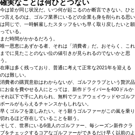
確実なことは何ひとつない
今は皆が同じ状況だ。いつ何が起こるのか断言できない。ひと
つ言えるのは、ゴルフ業界にいるどの企業も身を削られる思い
は同じで、一時解雇したスタッフをいち早く取り戻したいと願
っている。
まだ時間がかかるだろう。
唯一恩恵にあずかる者、それは「消費者」だ。おそらく、これ
までに見たことのない位の値引きが見られるのでないかと思
う。
在庫は多く残っており、普通に考えて正常な2021年を迎える
のは難しい。
消費者の購買意欲はわからないが、ゴルフクラブという贅沢品
にお金を費やせる人にとっては、新作ドライバーを400ドルか
それ以下で手に入れられ、無料でフェアウェイウッドやゴルフ
ボールがもらえるチャンスかもしれない。
早くゴルフを楽しみたい。そう願うゴルファーがこの嵐を乗り
切れるほど存在していることを願う。
そして、世界にいる6億人のゴルファー、毎シーズン新作クラ
ブをチェックするコアなゴルファーができるだけ早く以前のよ