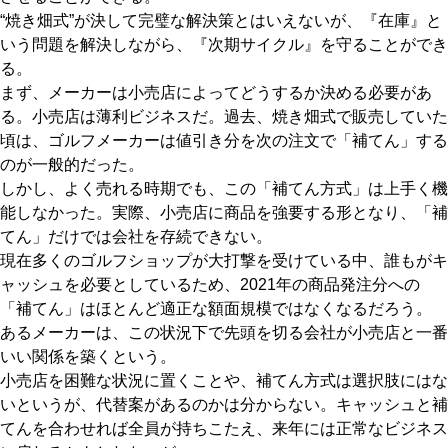
“焼き畑式”が決して完璧な解決策とはいえないが、『在庫』と
いう問題を解決しながら、『次期サイクル』を守ることができ
る。
まず、メーカーは小売店によってどうするか決める必要があ
る。小売店は薄利ビジネスだ。過去、焼き畑式で販売していた
頃は、ゴルフメーカーは値引き分を次の注文で「補てん」する
のが一般的だった。
しかし、よく売れる時期でも、この「補てん方式」は上手く機
能しなかった。実際、小売店に商品を強要する形となり、「補
てん」だけでは会社を存続できない。
現在多くのゴルフショップが大打撃を受けている中、誰もがキ
ャッシュを必要としているため、2021年の商品発注分への
「補てん」はほとんど適正な額面規模ではなくなるだろう。
あるメーカーは、この状況下で先頭を切る会社が小売店と一番
いい関係を築くという。
小売店を困難な状況に置くことや、補てん方式は選択肢にはな
いというが、代替案があるのかは分からない。キャッシュと補
てんを合わせれば全員が持ちこたえ、来年には正常なビジネス