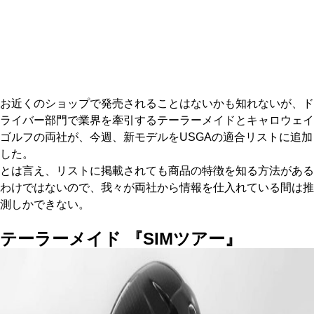
IRONS
アイアン
WEDGES
ウェッジ
PUTTERS
パター
お近くのショップで発売されることはないかも知れないが、ド
OTHER
その他
ライバー部門で業界を牽引するテーラーメイドとキャロウェイ
ゴルフの両社が、今週、新モデルをUSGAの適合リストに追加
Editor’s Picks
編集部のおすすめ
した。
Our Team
とは言え、リストに掲載されても商品の特徴を知る方法がある
私たちのチーム
わけではないので、我々が両社から情報を仕入れている間は推
Our Mission
私たちの使命
測しかできない。
ABOUT US
MyGolfSpyJapanとは？
テーラーメイド 『SIMツアー』