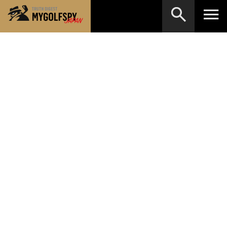
MOST WANTED
テストランキング
検索
NEW RELEASES
新製品情報
HOW TO
ゴルフ上達・実践テクニック
※メーカー名やクラブ名など、検索したい事柄を入
力してください。
LAB
テスト・データ検証
Golf News
ゴルフニュース
REVIEWS
製品レビュー
DRIVERS
ドライバー
FAIRWAY WOODS
フェアウェイウッド
HYBRIDS
ハイブリッド