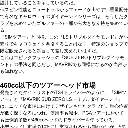
設計していることを示しているのだ。
低スピン性能とニュートラルからフェードが出やすい重量配分
で有名なキャロウェイのダイヤモンドシリーズは、そうしたク
ラブを求めていたゴルファーの一部から大きな支持を集めてい
る。
『SIMツアー』と同様、この『LSトリプルダイヤモンド』が小
売りでキャロウェイを牽引することはなく、特定のショップで
限定販売されると断言して差し支えないはずだ。
これはエピックフラッシュの『SUB ZEROトリプルダイヤモ
ンド』の手法と同じだし、MAVRIKでも同様になるのが当然か
も知れない。
460cc以下のツアーヘッド市場
発売されたタイトリストのTS4ドライバーのように、『SIMツ
アー』と『MAVRIK SUB ZERO LSトリプルダイヤモンド』
は、ニッチな市場に向けてデザインされたクラブだ。重心位置
が低く深くなるにつれ、使用率も減少。PGAツアーにおいて
も圧倒的多数が460ccヘッドのドライバーを使っている。
小型ヘッドは市場の10%には支持されるかも知れないが、5％