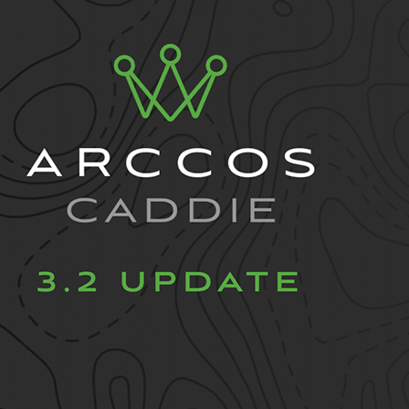
HYBRIDS
ハイブリッド
IRONS
アイアン
WEDGES
ウェッジ
PUTTERS
パター
OTHER
その他
Editor’s Picks
編集部のおすすめ
Our Team
私たちのチーム
Our Mission
私たちの使命
ABOUT US
MyGolfSpyJapanとは？