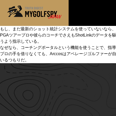
もし、まだ最新のショット統計システムを使っていないなら、
PGAツアープロや彼らのコーチでさえもShotLinkのデー
MOST WANTED
テストランキング
うよう指示している。
NEW RELEASES
なぜなら、コーチングポータルという機能を使うことで、指導
新製品情報
プロの手を借りなくても、Arccosはアベレージゴルファーが
※メーカー
HOW TO
ゴルフ上達・実践テクニック
いるつもりだ。
LAB
テスト・データ検証
Golf News
ゴルフニュース
REVIEWS
製品レビュー
DRIVERS
ドライバー
FAIRWAY WOODS
フェアウェイウッド