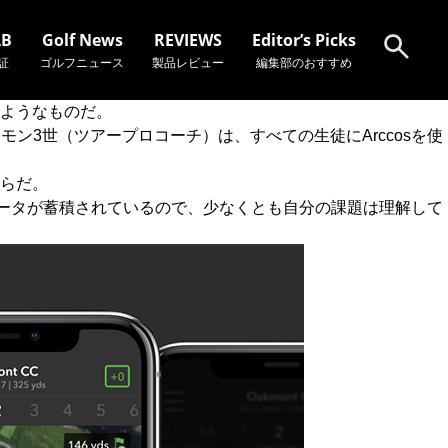
AB
Golf News
REVIEWS
Editor’s Picks
証
ゴルフニュース
製品レビュー
編集部のおすすめ
ようなものだ。
モン3世（ツアープロコーチ）は、すべての生徒にArccosを使
検索
らだ。
のデータが蓄積されているので、少なくとも自分の課題は理解して