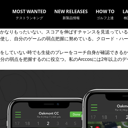
MOST WANTED
NEW RELEASES
HOW TO
L
テストランキング
新製品情報
ゴルフ上達
検
かなりもったいない。スコアを伸ばすチャンスを見送っている
タを駆使し、自分のゲームの弱点把握に努めている。クロード・ハー
をしていない時でも生徒のプレーをコーチ自身が確認できるか
自分の弱点を把握するのに役立つ。私のArccosには2年以上
名やクラブ名など、検索したい事柄を入力してください。