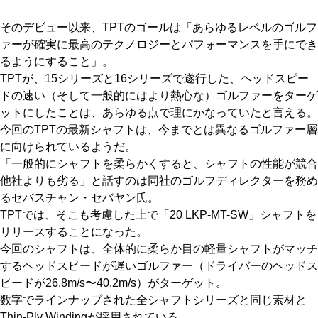
そのデビュー以来、TPTのゴールは「あらゆるレベルのゴルフ
ァーが確実に最高のテクノロジーとパフォーマンスを手にでき
るようにすること」。
TPTが、15シリーズと16シリーズで遂行した、ヘッドスピー
ドの速い（そして一般的にはより熱心な）ゴルファーをターゲ
ットにしたことは、あらゆる点で理にかなっていたと言える。
今回のTPTの最新シャフトは、今までとは異なるゴルファー層
に向けられているようだ。
「一般的にシャフトを柔らかくすると、シャフトの性能が競合
他社よりも劣る」と話すのは同社のゴルフディレクターを務め
るセバスチャン・セバヤン氏。
TPTでは、そこも考慮した上で「20 LKP-MT-SW」シャフトを
リリースすることになった。
今回のシャフトは、全体的に柔らか目の軽量シャフトがマッチ
するヘッドスピードが遅いゴルファー（ドライバーのヘッドス
ピードが26.8m/s〜40.2m/s）がターゲット。
数字でラインナップされた全シャフトシリーズと同じ素材と
Thin-Ply Windingが採用されている。