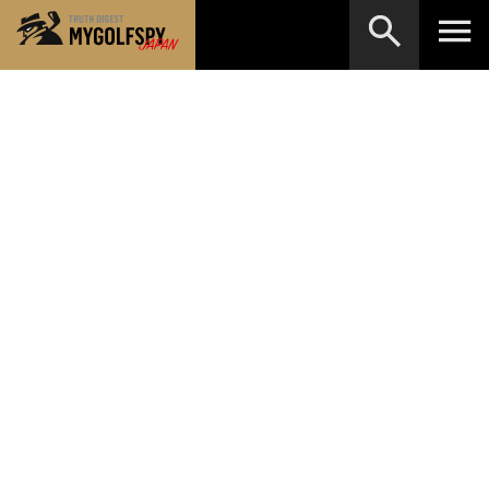
MOST WANTED
テストランキング
検索
NEW RELEASES
新製品情報
HOW TO
ゴルフ上達・実践テクニック
※メーカー名やクラブ名など、検索したい事柄を入
力してください。
LAB
テスト・データ検証
Golf News
ゴルフニュース
REVIEWS
製品レビュー
DRIVERS
ドライバー
FAIRWAY WOODS
フェアウェイウッド
HYBRIDS
ハイブリッド