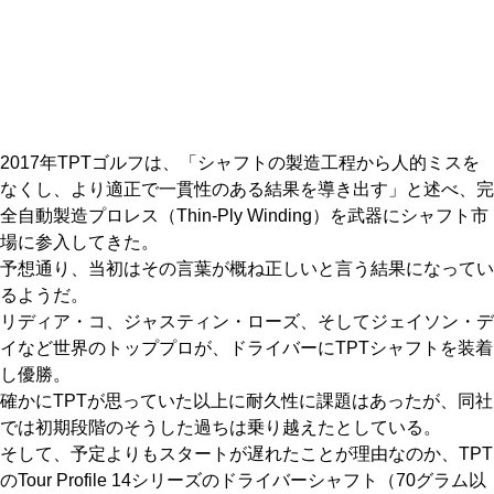
IRONS
アイアン
WEDGES
ウェッジ
PUTTERS
パター
2017年TPTゴルフは、「シャフトの製造工程から人的ミスを
OTHER
その他
なくし、より適正で一貫性のある結果を導き出す」と述べ、完
全自動製造プロレス（Thin-Ply Winding）を武器にシャフト市
Editor’s Picks
編集部のおすすめ
場に参入してきた。
Our Team
予想通り、当初はその言葉が概ね正しいと言う結果になってい
私たちのチーム
るようだ。
Our Mission
私たちの使命
リディア・コ、ジャスティン・ローズ、そしてジェイソン・デ
イなど世界のトッププロが、ドライバーにTPTシャフトを装着
ABOUT US
MyGolfSpyJapanとは？
し優勝。
確かにTPTが思っていた以上に耐久性に課題はあったが、同社
では初期段階のそうした過ちは乗り越えたとしている。
そして、予定よりもスタートが遅れたことが理由なのか、TPT
のTour Profile 14シリーズのドライバーシャフト（70グラム以