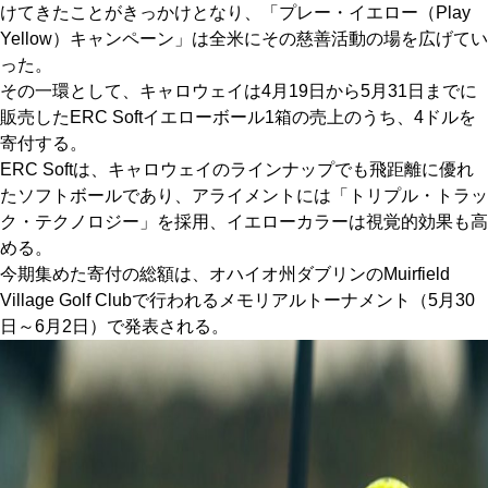
けてきたことがきっかけとなり、「プレー・イエロー（Play
IRONS
Yellow）キャンペーン」は全米にその慈善活動の場を広げてい
アイアン
った。
WEDGES
ウェッジ
その一環として、キャロウェイは4月19日から5月31日までに
販売したERC Softイエローボール1箱の売上のうち、4ドルを
PUTTERS
パター
寄付する。
ERC Softは、キャロウェイのラインナップでも飛距離に優れ
OTHER
その他
たソフトボールであり、アライメントには「トリプル・トラッ
Editor’s Picks
ク・テクノロジー」を採用、イエローカラーは視覚的効果も高
編集部のおすすめ
める。
Our Team
私たちのチーム
今期集めた寄付の総額は、オハイオ州ダブリンのMuirfield
Village Golf Clubで行われるメモリアルトーナメント（5月30
Our Mission
私たちの使命
日～6月2日）で発表される。
ABOUT US
MyGolfSpyJapanとは？