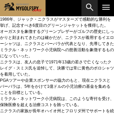
1986年、ジャック・ニクラスがマスターズで感動的な勝利を
挙げ、記念すべき6度目のグリーンジャケットを獲得した。
MOST WANTED
テストランキング
オーガスタを象徴するグリーンブレザーがゴルフの歴史にしっ
検索
NEW RELEASES
かりと刻まれてきたのは確かだが、ニクラスが着用するイエロ
新製品情報
ーシャツは、ニクラスとバーバラが代表となり、先導してきた
HOW TO
ゴルフ上達・実践テクニック
※メーカー名やクラブ名など、検索したい事柄を入
ミラクル・ネットワーク小児病院への慈善活動を象徴するもの
力してください。
になっていった。
LAB
テスト・データ検証
ニクラスは、友人の息子で1971年13歳の若さで亡くなったク
レイグ・スミス氏を追悼して、決勝では常に黄色のポロシャツ
Golf News
ゴルフニュース
を着用していた。
REVIEWS
PGAツアーや企業スポンサーの協力のもと、現在ニクラスと
製品レビュー
バーバラは、5年をかけて1億ドルの小児治療の基金を集める
DRIVERS
ドライバー
ことを目標としている。
ミラクル・ネットワーク小児病院は、このような寄付を受け、
FAIRWAY WOODS
フェアウェイウッド
保険医療を超える治療コストを賄っている。
ニクラスの家族が長年オハイオ州とフロリダ州でサポートを続
HYBRIDS
ハイブリッド