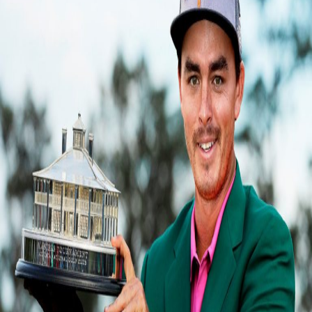
IRONS
アイアン
WEDGES
ウェッジ
PUTTERS
パター
OTHER
その他
Editor’s Picks
編集部のおすすめ
Our Team
私たちのチーム
Our Mission
私たちの使命
ABOUT US
MyGolfSpyJapanとは？