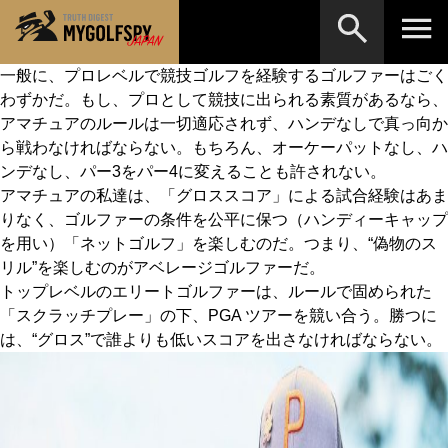
一般に、プロレベルで競技ゴルフを経験するゴルファーはごく
わずかだ。もし、プロとして競技に出られる素質があるなら、
MOST WANTED
テストランキング
アマチュアのルールは一切適応されず、ハンデなしで真っ向か
検索
NEW RELEASES
ら戦わなければならない。もちろん、オーケーパットなし、ハ
新製品情報
ンデなし、パー3をパー4に変えることも許されない。
HOW TO
ゴルフ上達・実践テクニック
※メーカー名やクラブ名など、検索したい事柄を入
アマチュアの私達は、「グロススコア」による試合経験はあま
力してください。
りなく、ゴルファーの条件を公平に保つ（ハンディーキャップ
LAB
テスト・データ検証
を用い）「ネットゴルフ」を楽しむのだ。つまり、“偽物のス
リル”を楽しむのがアベレージゴルファーだ。
Golf News
ゴルフニュース
トップレベルのエリートゴルファーは、ルールで固められた
REVIEWS
「スクラッチプレー」の下、PGA ツアーを競い合う。勝つに
製品レビュー
は、“グロス”で誰よりも低いスコアを出さなければならない。
DRIVERS
ドライバー
FAIRWAY WOODS
フェアウェイウッド
HYBRIDS
ハイブリッド