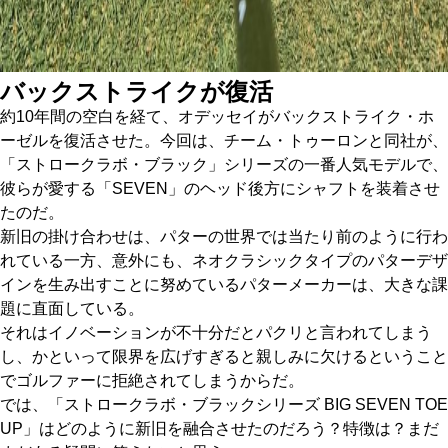
バックストライクが復活
約10年間の空白を経て、オデッセイがバックストライク・ホ
ーゼルを復活させた。今回は、チーム・トゥーロンと同社が、
「ストロークラボ・ブラック」シリーズの一番人気モデルで、
彼らが愛する「SEVEN」のヘッド後方にシャフトを装着させ
たのだ。
新旧の掛け合わせは、パターの世界では当たり前のように行わ
れている一方、意外にも、ネオクラシックタイプのパターデザ
インを生み出すことに努めているパターメーカーは、大きな課
題に直面している。
それはイノベーションが不十分だとパクリと言われてしまう
し、かといって限界を広げすぎると親しみに欠けるということ
でゴルファーに拒絶されてしまうからだ。
では、「ストロークラボ・ブラックシリーズ BIG SEVEN TOE
UP」はどのように新旧を融合させたのだろう？特徴は？まだ