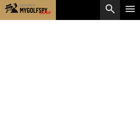
MOST WANTED
テストランキング
検索
NEW RELEASES
新製品情報
HOW TO
ゴルフ上達・実践テクニック
※メーカー名やクラブ名など、検索したい事柄を入
力してください。
LAB
テスト・データ検証
Golf News
ゴルフニュース
REVIEWS
製品レビュー
DRIVERS
ドライバー
FAIRWAY WOODS
フェアウェイウッド
HYBRIDS
ハイブリッド