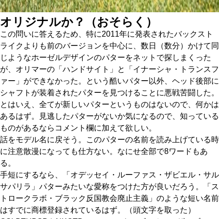
オリジナルか？（おそらく）
この問いに答えるため、特に2011年に発表されたバックスト
ライクよりも前のバージョンを中心に、数日（数分）かけて同
じようなホーゼルデザインのパターをネットで探しまくった
が、オリマーの「ハンドサイト」と「イナーシャ・トランスフ
ァー」ができなかった。という酷いパター以外、ヘッド後部に
シャフトが装着されたパターを見つけることに悪戦苦闘した。
とはいえ、全てが新しいパターというものはないので、何かは
あるはず。見逃したパターがないか気になるので、知っている
ものがあるならコメント欄に加えて欲しい。
話をモデル名に戻そう。このパターの名前を読み上げている時
に注意散漫になっても仕方ない。なにせ全部で8ワードもあ
る。
手短にするなら、「オデッセイ・ルーファス・ザビエル・サル
サパリラ」パターみたいな愛称をつけた方が良いだろう。「ス
トロークラボ・ブラック反国教会廃止主義」のような短い名前
はすでに商標登録されているはず。（頭文字を取った）