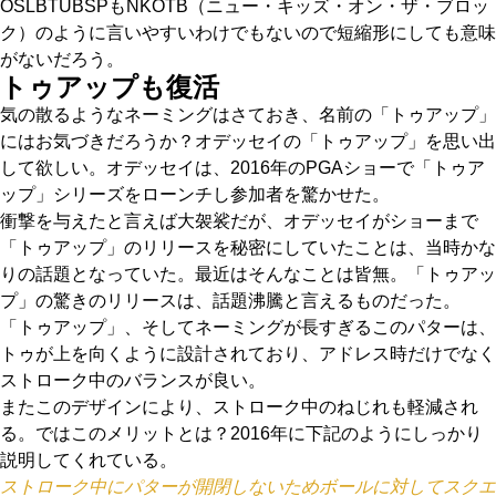
OSLBTUBSPもNKOTB（ニュー・キッズ・オン・ザ・ブロッ
ク）のように言いやすいわけでもないので短縮形にしても意味
がないだろう。
トゥアップも復活
気の散るようなネーミングはさておき、名前の「トゥアップ」
にはお気づきだろうか？オデッセイの「トゥアップ」を思い出
して欲しい。オデッセイは、2016年のPGAショーで「トゥア
ップ」シリーズをローンチし参加者を驚かせた。
衝撃を与えたと言えば大袈裟だが、オデッセイがショーまで
「トゥアップ」のリリースを秘密にしていたことは、当時かな
りの話題となっていた。最近はそんなことは皆無。「トゥアッ
プ」の驚きのリリースは、話題沸騰と言えるものだった。
「トゥアップ」、そしてネーミングが長すぎるこのパターは、
トゥが上を向くように設計されており、アドレス時だけでなく
ストローク中のバランスが良い。
またこのデザインにより、ストローク中のねじれも軽減され
る。ではこのメリットとは？2016年に下記のようにしっかり
説明してくれている。
ストローク中にパターが開閉しないためボールに対してスクエ