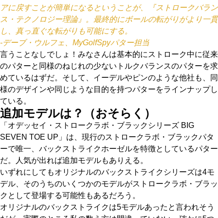
アに戻すことが簡単になるということが、『ストロークバラン
ス・テクノロジー理論』。最終的にボールの転がりがより一貫
し、真っ直ぐな転がりも可能にする。
-デーブ・ウルフェ、MyGolfSpyパター担当
言うことなしでしょ！みなさんは基本的にストローク中に従来
のパターと同様のねじれの少ないトルクバランスのパターを求
めているはずだ。そして、イーデルやピンのような他社も、同
様のデザインや同じような目的を持つパターをラインナップし
ている。
追加モデルは？（おそらく）
「オデッセイ・ストロークラボ・ブラックシリーズ BIG
SEVEN TOE UP」は、現行のストロークラボ・ブラックパタ
ーで唯一、バックストライクホーゼルを特徴としているパター
だ。人気が出れば追加モデルもありえる。
いずれにしてもオリジナルのバックストライクシリーズは4モ
デル、そのうちのいくつかのモデルがストロークラボ・ブラッ
クとして登場する可能性もあるだろう。
オリジナルのバックストライクは5モデルあったと言われそう