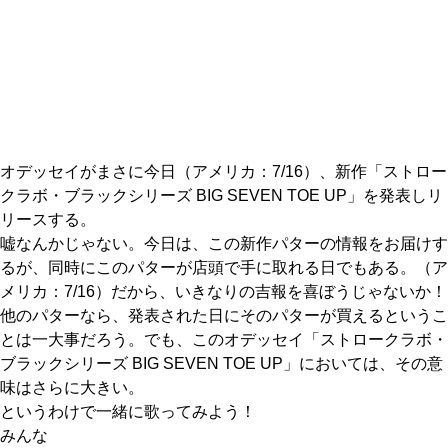
IRONS
アイアン
WEDGES
ウェッジ
PUTTERS
パター
OTHER
その他
オデッセイがまさに今日（アメリカ：7/16）、新作「ストロー
クラボ・ブラックシリーズ BIG SEVEN TOE UP」を発表しリ
Editor’s Picks
編集部のおすすめ
リースする。
Our Team
嘘なんかじゃない。今日は、この新作パターの情報をお届けす
私たちのチーム
るが、同時にこのパターが店頭で手に取れる日でもある。（ア
Our Mission
私たちの使命
メリカ：7/16）だから、いきなりの吉報を喜ぼうじゃないか！
他のパターなら、発表された日にそのパターが買えるというこ
ABOUT US
MyGolfSpyJapanとは？
とは一大事だろう。でも、このオデッセイ「ストロークラボ・
ブラックシリーズ BIG SEVEN TOE UP」においては、その意
味はさらに大きい。
というわけで一緒に歌ってみよう！
みんな