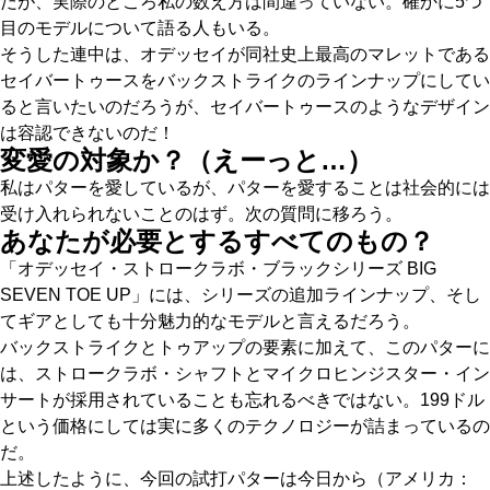
だが、実際のところ私の数え方は間違っていない。確かに5つ
目のモデルについて語る人もいる。
そうした連中は、オデッセイが同社史上最高のマレットである
セイバートゥースをバックストライクのラインナップにしてい
ると言いたいのだろうが、セイバートゥースのようなデザイン
は容認できないのだ！
変愛の対象か？（えーっと…）
私はパターを愛しているが、パターを愛することは社会的には
受け入れられないことのはず。次の質問に移ろう。
あなたが必要とするすべてのもの？
「オデッセイ・ストロークラボ・ブラックシリーズ BIG
SEVEN TOE UP」には、シリーズの追加ラインナップ、そし
てギアとしても十分魅力的なモデルと言えるだろう。
バックストライクとトゥアップの要素に加えて、このパターに
は、ストロークラボ・シャフトとマイクロヒンジスター・イン
サートが採用されていることも忘れるべきではない。199ドル
という価格にしては実に多くのテクノロジーが詰まっているの
だ。
上述したように、今回の試打パターは今日から（アメリカ：