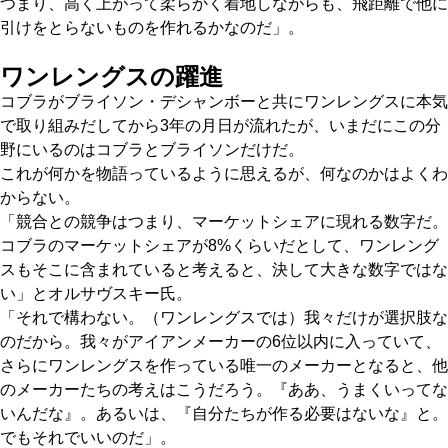
つまり、高く上がって柔らかく着地しながらも、飛距離で他に
引けをとらないものを作れるかなのだ」。
ワンレングスの躍進
コブラがブライソン・デシャンボーと共にワンレングスに本気
で取り組みだしてから3年の月日が流れたが、いまだにこの分
野にいるのはコブラとブライソンだけだ。
これが何かを物語っているように思えるが、何なのかはよくわ
からない。
「競合との競争はつまり、マーケットシェアに現れる数字だ。
コブラのマーケットシェアが8%くらいだとして、ワンレング
スもそこに含まれていると考えると、決して大きな数字ではな
い」とオルサヴスキー氏。
「それで構わない。（ワンレングスでは）我々だけが選択肢な
のだから。我々がアイアンメーカーの6位以内に入っていて、
さらにワンレングスを作っている唯一のメーカーとなると、他
のメーカーたちの考えはこうだろう。『ああ、うまくいってな
いんだな』。あるいは、『自分たちが作る必要はないな』と。
でもそれでいいのだ」。