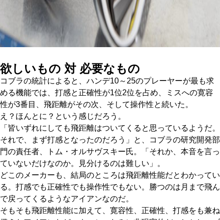
欲しいもの 対 必要なもの
コブラの統計によると、ハンデ10～25のプレーヤーが最も求
める機能では、打感と正確性が1位2位を占め、ミスへの寛容
性が3番目、飛距離がその次、そして操作性と続いた。
え？ほんとに？という感じだろう。
「皆いずれにしても飛距離はついてくると思っているようだ。
それで、まず打感となったのだろう」と、コブラの研究開発部
門の責任者、トム・オルサヴスキー氏。「それか、本音を言っ
ていないだけなのか。見分けるのは難しい」。
どこのメーカーも、結局のところは飛距離性能だとわかってい
る。打感でも正確性でも操作性でもない。勝つのは月まで飛ん
で戻ってくるようなアイアンなのだ。
そもそも飛距離性能に加えて、寛容性、正確性、打感をも兼ね