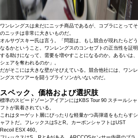
ワンレングスは未だにニッチ商品であるが、コブラにとってそ
のニッチは非常に大きいものだ。
オルサヴスキー氏は言う。「問題は、もし競合が現れたらどう
なるかということ。ワンレングスのコンセプトの正当性を証明
する助けになって、需要を増やすことになるのか。あるいは、
シェアを奪われるのか」。
だがそこには大きな壁がそびえている。競合他社には、ワンレ
ングスでツアーを闘うブライソンがいないのだ。
スペック、価格および選択肢
標準のスピードゾーンアイアンにはKBS Tour 90 スチールシャ
フトが装着されている。
これはターゲット層にぴったりな軽量かつ高弾道をもたらすシ
ャフトだ。フレックスはSとR。カーボンシャフトはUST
Recoil ESX 460。
フレックスはS、RとAがある。ARCCOSセンサー内蔵のブラ