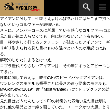
アイアンに関して、性能さえよければ見た目にはそこまで拘ら
ないというゴルファーが結構いる。
MOST WANTED
テストランキング
さらに、メンバーコースに所属している熱心なゴルファーには
検索
NEW RELEASES
見た目が気に入らなくても一向に構わないという者も多い。
新製品情報
目一杯やさしく打てるテクノロジーが詰まったアイアンで、ギ
HOW TO
ゴルフ上達・実践テクニック
※メーカー名やクラブ名など、検索したい事柄を入
リギリ耐えられる見た目のものを選べというのが定説ではあ
力してください。
る。
LAB
テスト・データ検証
解釈のしかたによるとはいえ。
コブラ歴代のやさしいアイアンは、その層にずっとアピールし
Golf News
ゴルフニュース
てきた。
REVIEWS
性能に関して言えば、昨年のF9スピードバックアイアンは、
製品レビュー
ワンレングスモデルも番手ごとに長さの違う従来のモデルも、
DRIVERS
ドライバー
MyGolfSpyの2019年度『Most Wanted』にてトップクラスの結
果を出している。
FAIRWAY WOODS
フェアウェイウッド
見た目はどうなんだって？F9の特徴的な四角い見た目は明ら
かに他の製品とは一線を画していた。ユニークかつ大胆。とり
HYBRIDS
ハイブリッド