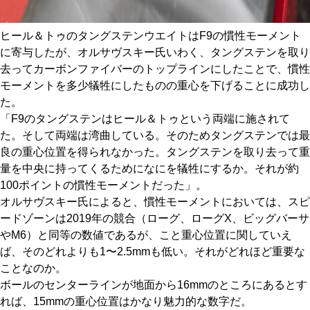
ヒール＆トゥのタングステンウエイトはF9の慣性モーメント
に寄与したが、オルサヴスキー氏いわく、タングステンを取り
去ってカーボンファイバーのトップラインにしたことで、慣性
モーメントを多少犠牲にしたものの重心を下げることに成功し
た。
「F9のタングステンはヒール＆トゥという両端に施されて
た。そして両端は湾曲している。そのためタングステンでは最
良の重心位置を得られなかった。タングステンを取り去って重
量を中央に持ってくるためになにを犠牲にするか。それが約
100ポイントの慣性モーメントだった」。
オルサヴスキー氏によると、慣性モーメントにおいては、スピ
ードゾーンは2019年の競合（ローグ、ローグX、ビッグバーサ
やM6）と同等の数値であるが、こと重心位置に関していえ
ば、そのどれよりも1〜2.5mmも低い。それがどれほど重要な
ことなのか。
ボールのセンターラインが地面から16mmのところにあるとす
れば、15mmの重心位置はかなり魅力的な数字だ。