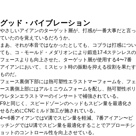
グッド・バイブレーション
やさしいアイアンのターゲット層が、打感が一番大事だと言っ
ていたのを覚えているだろうか。
まあ、それが本音ではなかったとしても、コブラは打感につい
ても、コ・モールド・メダリオンにより鍛造17-4ステンレスの
フェースよりも向上させた。ターゲット層が使用する4〜7番
アイアンにおいて、ミスヒット時の振動を抑える役割を果たす
ものだ。
フェース裏側下部には熱可塑性エラストマーフォームを、フェ
ース裏側上部にはアルミニウムフォームを配し、熱可塑性ポリ
ウレタンエラストマーのインサートで補強されている。
F9と同じく、スピードゾーンのヘッドもスピン量を最適化さ
せるためにCNCミルド加工が施されている。
4〜6番アイアンではV溝でスピン量を軽減、7番アイアン〜ピ
ッチングではU溝でスピン量を最適化することでアプローチシ
ョットのコントロール性を向上させている。