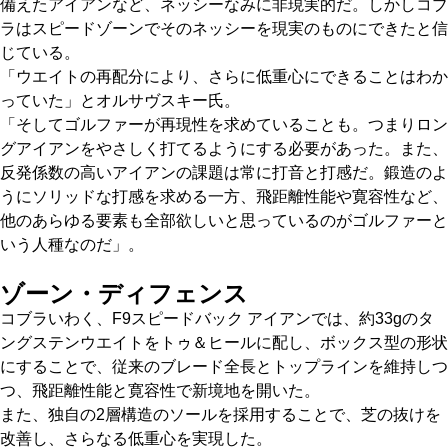
備えたアイアンなど、ネッシーなみに非現実的だ。しかしコブ
ラはスピードゾーンでそのネッシーを現実のものにできたと信
じている。
「ウエイトの再配分により、さらに低重心にできることはわか
っていた」とオルサヴスキー氏。
「そしてゴルファーが再現性を求めていることも。つまりロン
グアイアンをやさしく打てるようにする必要があった。また、
反発係数の高いアイアンの課題は常に打音と打感だ。鍛造のよ
うにソリッドな打感を求める一方、飛距離性能や寛容性など、
他のあらゆる要素も全部欲しいと思っているのがゴルファーと
いう人種なのだ」。
ゾーン・ディフェンス
コブラいわく、F9スピードバック アイアンでは、約33gのタ
ングステンウエイトをトゥ＆ヒールに配し、ボックス型の形状
にすることで、従来のブレード全長とトップラインを維持しつ
つ、飛距離性能と寛容性で新境地を開いた。
また、独自の2層構造のソールを採用することで、芝の抜けを
改善し、さらなる低重心を実現した。