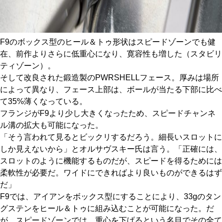
F9のボックス型のヒール＆トゥ形状はスピードゾーンでも健
在、前作よりさらに低重心になり、寛容性も増した（スタビリ
ティゾーン）。
そして改良された鍛造製のPWRSHELLフェース。厚みは場所
によって異なり、フェース上部は、ボールが当たる下部に比べ
て35%薄くなっている。
フランジがF9より少し大きくなったため、スピードチャンネ
ル溝の拡大も可能になった。
「そう言われて見るとビックリするだろう。細長いスロットに
しか見えないから」とオルサヴスキー氏は言う。「正確には、
スロットのように機能するものだが、スピードを得るためには
柔軟性が必要だ。ワイドにできればより良いものができるはず
だ」
F9では、アイアンをボックス型にすることにより、33gのタン
グステンをヒール＆トゥに組み込むことが可能になった。だ
が、スピードゾーンでは、重心を下げるという名目でその全て