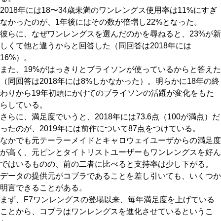
2018年には18〜34歳未満のワンレングス使用率は11%にすぎ
なかったのが、1年後にはその数が倍増し22%となった。
彼らに、なぜワンレングスを選んだのかを尋ねると、23%が新
しくて他と違うからと回答した（同回答は2018年には
16%）。
また、19%がはっきりとブライソンが使っているからと答えた
（同回答は2018年には8%しかなかった）。明らかに18年の終
わりから19年初頭にかけてのブライソンの活躍が変化をもた
らしている。
さらに、満足度でいうと、2018年には73.6点（100が満点）だ
ったのが、2019年には前作について87点をつけている。
なかでも元テーラーメイドとキャロウェイユーザからの満足度
が高く、元ピンとタイトリストユーザーもワンレングスを好ん
ではいるものの、前の二者に比べると支持率は少し下がる。
データの提供元がコブラであることを差し引いても、いくつか
明言できることがある。
まず、F7ワンレングスの登場以来、毎年満足度を上げている
ことから、コブラはワンレングスを進化させているというこ