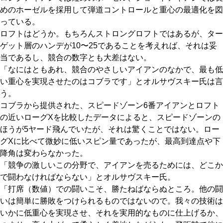
めのホーゼルを採用して弾道コントロールと重心の最適化を図
っている。
ロフトはどうか。もちろんストロングロフトではあるが、ター
ゲット層のハンデが10〜25であることを考えれば、それは妥
当であるし、競合の数字とも大差はない。
「なにはともあれ、競合のやさしいアイアンのなかで、最も低
い重心を実現させたのはコブラです」とオルサヴスキー氏は言
う。
コブラから提供された、スピードゾーン6番アイアンとロフト
の近いローグXを比較したデータによると、スピードゾーンの
ほうが5ヤード飛んでいたが、それは驚くことではない。ロー
グXに比べて微妙に低いスピン量であったが、最高到達点や下
降角は変わらなかった。
「競争の激しいこの分野で、アイアンを売るためには、どこか
で闘わなければならない」とオルサヴスキー氏。
「打席（数値）での闘いこそ、勝たねばならぬところ。他の闘
いは簡単に勝敗をつけられるものではないので。我々の技術は
いかに低重心を実現させ、それを実用的なものに仕上げるか、