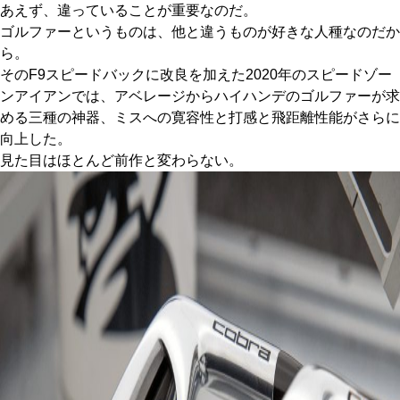
あえず、違っていることが重要なのだ。
IRONS
ゴルファーというものは、他と違うものが好きな人種なのだか
アイアン
ら。
WEDGES
ウェッジ
そのF9スピードバックに改良を加えた2020年のスピードゾー
ンアイアンでは、アベレージからハイハンデのゴルファーが求
PUTTERS
パター
める三種の神器、ミスへの寛容性と打感と飛距離性能がさらに
向上した。
OTHER
その他
見た目はほとんど前作と変わらない。
Editor’s Picks
編集部のおすすめ
Our Team
私たちのチーム
Our Mission
私たちの使命
ABOUT US
MyGolfSpyJapanとは？