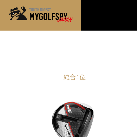
MOST WANTED
テストランキング
NEW RELEASES
新製品情報
※メーカー
HOW TO
ゴルフ上達・実践テクニック
総合1位
LAB
テスト・データ検証
Golf News
ゴルフニュース
REVIEWS
製品レビュー
DRIVERS
ドライバー
FAIRWAY WOODS
フェアウェイウッド