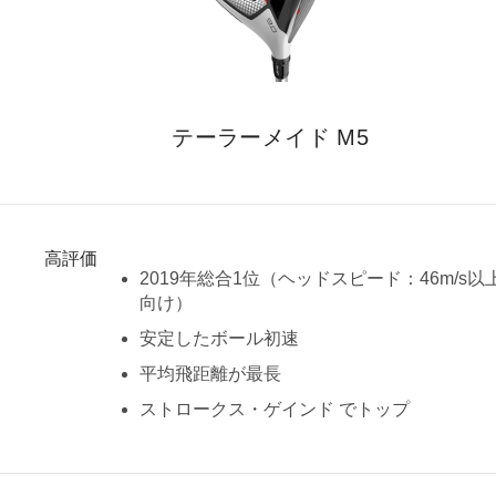
HYBRIDS
ハイブリッド
IRONS
アイアン
WEDGES
ウェッジ
テーラーメイド M5
PUTTERS
パター
OTHER
その他
高評価
Editor’s Picks
編集部のおすすめ
2019年総合1位（ヘッドスピード：46m/s以
向け）
Our Team
私たちのチーム
安定したボール初速
Our Mission
私たちの使命
平均飛距離が最長
ABOUT US
MyGolfSpyJapanとは？
ストロークス・ゲインド でトップ