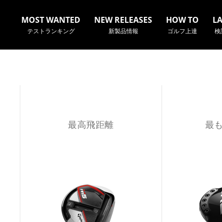
MOST WANTED
NEW RELEASES
HOW TO
L
テストランキング
新製品情報
ゴルフ上達
検
名やクラブ名など、検索したい事柄を入力してください。
最高飛距離
最