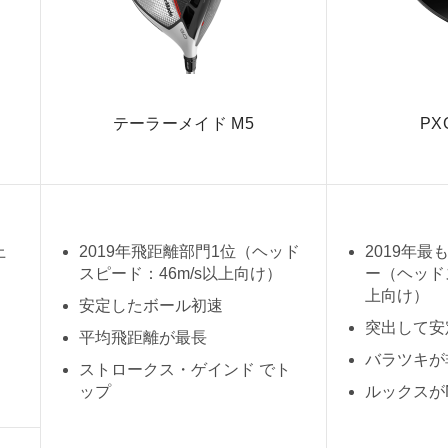
テーラーメイド M5
PX
上
2019年飛距離部門1位（ヘッド
2019年
スピード：46m/s以上向け）
ー（ヘッドス
上向け）
安定したボール初速
突出して安
平均飛距離が最長
バラツキが
ストロークス・ゲインド でト
ップ
ルックスがN