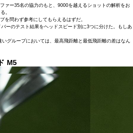
ルファー35名の協力のもと、9000を越えるショットの解析をお
きる。
プを問わず参考にしてもらえるはずだ。
イバーのテスト結果をヘッドスピード別に3つに分けた。もしあ
ドの速いグループにおいては、最高飛距離と最低飛距離の差はなん
 M5