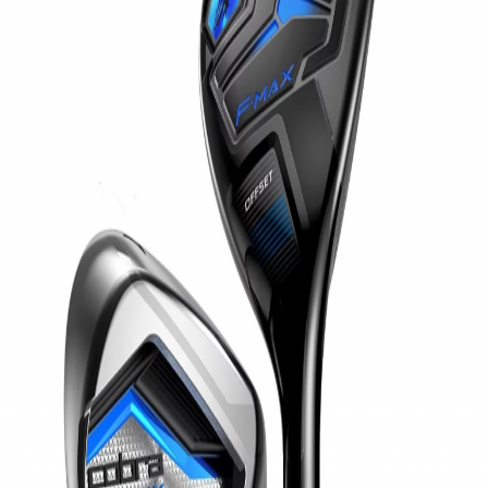
IRONS
アイアン
WEDGES
ウェッジ
PUTTERS
パター
OTHER
その他
Editor’s Picks
編集部のおすすめ
Our Team
私たちのチーム
Our Mission
私たちの使命
ABOUT US
MyGolfSpyJapanとは？