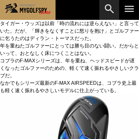
タイガー・ウッズは以前「時の流れには逆らえない」と言って
いた。だが、「輝きをなくすことに怒りを抱け」とゴルファー
MOST WANTED
テストランキング
に乞うたのはディラン・トーマスだった。
検索
NEW RELEASES
年を重ねたゴルファーにとっては勝ち目のない闘い。だからと
新製品情報
いって、おとなしく床につくことはない。
HOW TO
ゴルフ上達・実践テクニック
※メーカー名やクラブ名など、検索したい事柄を入
コブラのF-MAXシリーズは、年を重ね、ヘッドスピードが遅
力してください。
くなったゴルファーのための、軽くて速く振れるやさしいクラ
LAB
テスト・データ検証
ブだ。
なかでもシリーズ最新のF-MAX AIRSPEEDは、コブラ史上最
Golf News
ゴルフニュース
も軽く速く振れるやさしいモデルに仕上がっている。
REVIEWS
製品レビュー
DRIVERS
ドライバー
FAIRWAY WOODS
フェアウェイウッド
HYBRIDS
ハイブリッド