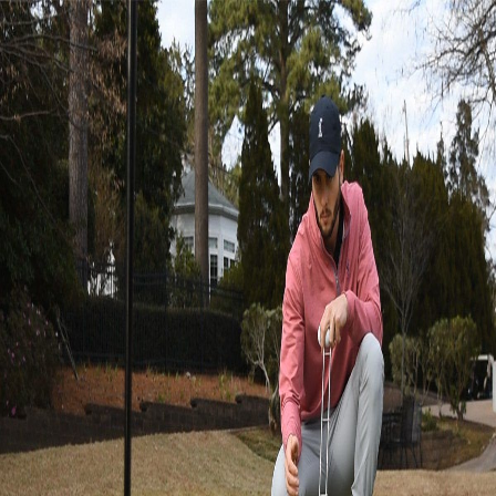
IRONS
アイアン
WEDGES
ウェッジ
PUTTERS
パター
OTHER
その他
Editor’s Picks
編集部のおすすめ
Our Team
私たちのチーム
Our Mission
私たちの使命
ABOUT US
MyGolfSpyJapanとは？