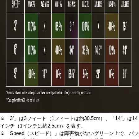
※「3’」は3フィート（1フィートは約30.5cm）、「14”」は14
インチ（1インチは約2.5cm）を表す。
※「Speed（スピード）」は障害物がないグリーン上で、パッ