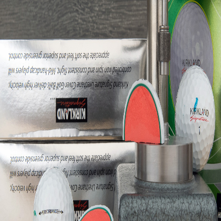
IRONS
アイアン
WEDGES
ウェッジ
PUTTERS
パター
OTHER
その他
Editor’s Picks
編集部のおすすめ
Our Team
私たちのチーム
Our Mission
私たちの使命
ABOUT US
MyGolfSpyJapanとは？