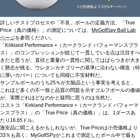
詳しいテストプロセスや「不良」ボールの定義方法、「True
Price（真の価格）」の測定については、
MyGolfSpy Ball Lab
ページ
を参照ください。
「Kirkland Performance +（カークランド パフォーマンスプラ
ス）」のコンプレッションが総じて一貫している点は注目すべ
きだと思うが、直径と重量の一貫性に関してはばらつきが大き
く懸念が残る。ウレタンカテゴリーの基準に沿わない構造（特
に厚いカバー）についても同様に不安材料だ。
サンプルボールのうち25％が欠陥品という事実を考えると、
これほど多くの不一致と品質の問題を示すゴルフボールの価値
が、実際どれほどなのかと疑問に思うのは当然だ。
コストコ「Kirkland Performance +（カークランド パフォーマ
ンスプラス）」の「True Price（真の価格）」は、1ダースあ
たり16.65ドル。
激安品に聞こえるかもしれないが、True Priceは小売価格より
33％も高く、MyGolfSPyがこれまで測定したボール中で最も