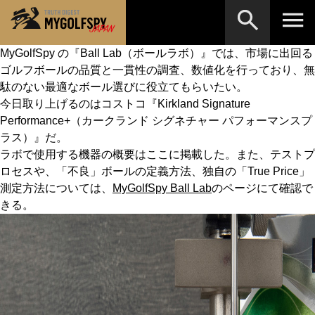
MyGolfSpy の『Ball Lab（ボールラボ）』では、市場に出回る
ゴルフボールの品質と一貫性の調査、数値化を行っており、無
MOST WANTED
テストランキング
駄のない最適なボール選びに役立てもらいたい。
検索
NEW RELEASES
今日取り上げるのはコストコ『Kirkland Signature
新製品情報
Performance+（カークランド シグネチャー パフォーマンスプ
HOW TO
ゴルフ上達・実践テクニック
※メーカー名やクラブ名など、検索したい事柄を入
ラス）』だ。
力してください。
ラボで使用する機器の概要はここに掲載した。また、テストプ
LAB
テスト・データ検証
ロセスや、「不良」ボールの定義方法、独自の「True Price」
測定方法については、
MyGolfSpy Ball Lab
のページにて確認で
Golf News
ゴルフニュース
きる。
REVIEWS
製品レビュー
DRIVERS
ドライバー
FAIRWAY WOODS
フェアウェイウッド
HYBRIDS
ハイブリッド