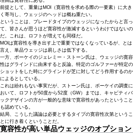
理由は寛容性にある。
前提として、重量はMOI（寛容性を求める際の一要素）に大き
く寄与し、ウェッジのヘッドは概ね重たい。
ということは、ブレードタイプのウェッジになったからと言っ
て、皆さんが思うほど寛容性が激減するというわけではないの
だ。これは、ロフトが増えても同様だ。
MOIは寛容性を導き出す上で重要ではなくなっているが、とは
言え、単品ウェッジは易しさは低下する。
一方、ボーケイのジェレミー・ストーン氏は、ウェッジの寛容
性はグラインドに由来すると反論。特定のゴルファーが特定の
ショットをした時にグラインドが芝に対してどう作用するのか
によるとしている。
これは紛れもない事実だが、ストーン氏は、ボーケイの調査に
おいて、ロフトが50度から52度（GW）までは、キャビティバ
ックデザインの方が一般的な意味で寛容性があったということ
も認めている。
結局、こうした議論は必要とするタイプの寛容性次第というこ
とに行き着くということだ。
寛容性が高い単品ウェッジのオプション