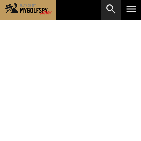
MOST WANTED
テストランキング
検索
NEW RELEASES
新製品情報
HOW TO
ゴルフ上達・実践テクニック
※メーカー名やクラブ名など、検索したい事柄を入
力してください。
LAB
テスト・データ検証
Golf News
ゴルフニュース
REVIEWS
製品レビュー
DRIVERS
ドライバー
FAIRWAY WOODS
フェアウェイウッド
HYBRIDS
ハイブリッド