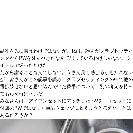
IRONS
アイアン
WEDGES
ウェッジ
PUTTERS
パター
OTHER
その他
結論を先に言うわけではないが、私は、誰もがクラブセッティ
ングからPWを外すべきだなんて思っているわけじゃない。タ
Editor’s Picks
編集部のおすすめ
イトルで煽っただけだ。
Our Team
だから謝ることなんてしない。うさん臭く感じるかも知れない
私たちのチーム
が、皆さんがこの記事を読み、クラブセッティングの中で他の
Our Mission
私たちの使命
選択肢はないと思い込んでいた番手について、別の考えを持っ
てもらえれば幸いだ
ABOUT US
MyGolfSpyJapanとは？
みなさんは、アイアンセットにマッチしたPWを、（セットに
付属のPWではなく）単品ウェッジに変えようと考えたことは
あるだろうか？