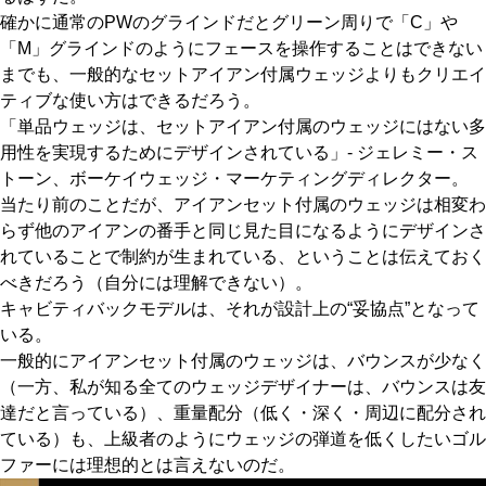
確かに通常のPWのグラインドだとグリーン周りで「C」や
「M」グラインドのようにフェースを操作することはできない
までも、一般的なセットアイアン付属ウェッジよりもクリエイ
ティブな使い方はできるだろう。
「単品ウェッジは、セットアイアン付属のウェッジにはない多
用性を実現するためにデザインされている」- ジェレミー・ス
トーン、ボーケイウェッジ・マーケティングディレクター。
当たり前のことだが、アイアンセット付属のウェッジは相変わ
らず他のアイアンの番手と同じ見た目になるようにデザインさ
れていることで制約が生まれている、ということは伝えておく
べきだろう（自分には理解できない）。
キャビティバックモデルは、それが設計上の“妥協点”となって
いる。
一般的にアイアンセット付属のウェッジは、バウンスが少なく
（一方、私が知る全てのウェッジデザイナーは、バウンスは友
達だと言っている）、重量配分（低く・深く・周辺に配分され
ている）も、上級者のようにウェッジの弾道を低くしたいゴル
ファーには理想的とは言えないのだ。