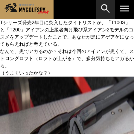
Tシリーズ発売2年目に突入したタイトリストが、「T100S」
と「T200」アイアンの上級者向け飛び系アイアン2モデルのコ
MOST WANTED
テストランキング
スメをアップデートしたことで、あなたが黒にアゲアゲになっ
検索
NEW RELEASES
てもらえればと考えている。
新製品情報
なんで、黒でアガるのか？それは今回のアイアンが黒くて、ス
HOW TO
ゴルフ上達・実践テクニック
※メーカー名やクラブ名など、検索したい事柄を入
トロングロフト（ロフトが上がる）で、多分気持ちもアガるか
力してください。
ら。
LAB
テスト・データ検証
（うまくいったかな？）
Golf News
ゴルフニュース
REVIEWS
製品レビュー
DRIVERS
ドライバー
FAIRWAY WOODS
フェアウェイウッド
HYBRIDS
ハイブリッド