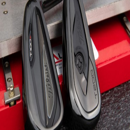
IRONS
アイアン
WEDGES
ウェッジ
PUTTERS
パター
OTHER
その他
Editor’s Picks
編集部のおすすめ
Our Team
私たちのチーム
Our Mission
私たちの使命
ABOUT US
MyGolfSpyJapanとは？