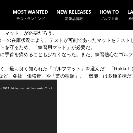
MOST WANTED
NEW RELEASES
HOW TO
L
テストランキング
新製品情報
ゴルフ上達
検
「マット」が必要だろう。
カーの在庫状況により、テストが可能であったマットをテストし
トを守るため、「練習用マット」が必要だ。
に手首を痛めることも少なくなった。また、練習熱心なゴルフ
名やクラブ名など、検索したい事柄を入力してください。
最も良く知られた「ゴルフマット」を選んだ。「Rukket（ルケ
レイ）」など、各社「価格帯」や「芝の種類」、「機能」は多種多様だ
021_hittingmat_vid1-alt.webm?_=1