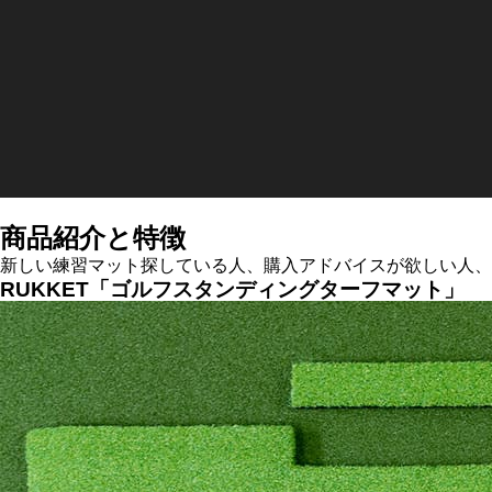
HYBRIDS
ハイブリッド
IRONS
アイアン
WEDGES
ウェッジ
PUTTERS
パター
OTHER
その他
商品紹介と特徴
Editor’s Picks
編集部のおすすめ
新しい練習マット探している人、購入アドバイスが欲しい人、
RUKKET「ゴルフスタンディングターフマット」
Our Team
私たちのチーム
Our Mission
私たちの使命
ABOUT US
MyGolfSpyJapanとは？