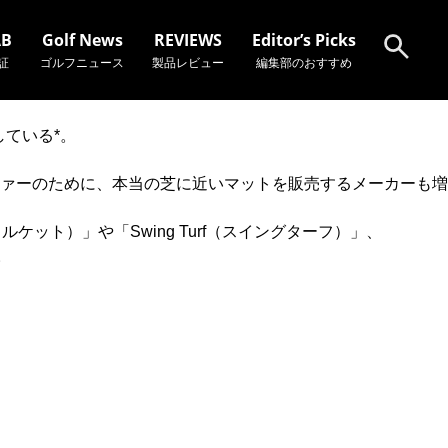
AB
Golf News
REVIEWS
Editor’s Picks
証
ゴルフニュース
製品レビュー
編集部のおすすめ
ている*。
検索
ァーのために、本当の芝に近いマットを販売するメーカーも増
ット）」や「Swing Turf（スイングターフ）」、
。