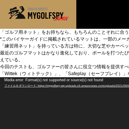
「ゴルフ用ネット」をお持ちなら、もちろんのことそれに合う
*このバイヤーガイドに掲載されているマットは、一部のメー
MOST WANTED
テストランキング
「練習用ネット」を持っている方は特に、大切な芝やカーペッ
NEW RELEASES
最近のゴルフマットはかなり進化しており、ボールを打つたび
新製品情報
えている。
※メーカー
HOW TO
ゴルフ上達・実践テクニック
今回のテストも、ゴルファーの皆さんに役立つ情報を提供すべく、
「Wittek（ウィトテック）」、「Safeplay（セーフプ
LAB
テスト・データ検証
動
Media error: Format(s) not supported or source(s) not found
ファイルをダウンロード: https://mygolfspy-wp-uploads.s3.amazonaws.com/uploads/2021/08/bg2
画
Golf News
ゴルフニュース
プ
REVIEWS
レ
製品レビュー
ー
DRIVERS
ドライバー
ヤ
ー
FAIRWAY WOODS
フェアウェイウッド