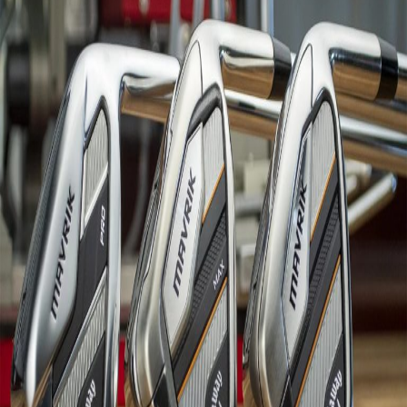
IRONS
アイアン
WEDGES
ウェッジ
PUTTERS
パター
OTHER
その他
Editor’s Picks
編集部のおすすめ
Our Team
私たちのチーム
Our Mission
私たちの使命
ABOUT US
MyGolfSpyJapanとは？