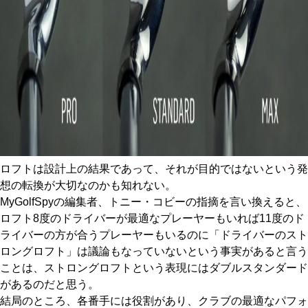
ロフトは設計上の結果であって、それが目的ではないという発
想の転換が大切なのかも知れない。
MyGolfSpyの編集者、トニー・コビーの指摘を言い換えると、
ロフト8度のドライバーが最適なプレーヤーもいれば11度のド
ライバーの方が合うプレーヤーもいるのに「ドライバーのスト
ロングロフト」は議論もなっていないという事実があると言う
ことは、ストロングロフトという表現にはダブルスタンダード
があるのだと思う。
結局のところ、各番手には役割があり、クラブの最適なパフォ