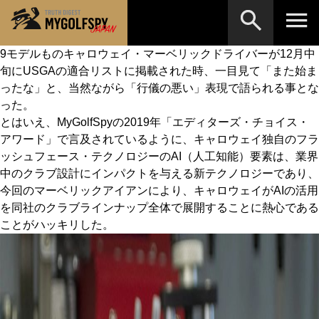
9モデルものキャロウェイ・マーベリックドライバーが12月中
旬にUSGAの適合リストに掲載された時、一目見て「また始ま
MOST WANTED
テストランキング
ったな」と、当然ながら「行儀の悪い」表現で語られる事とな
検索
NEW RELEASES
った。
新製品情報
とはいえ、MyGolfSpyの2019年「エディターズ・チョイス・
HOW TO
ゴルフ上達・実践テクニック
※メーカー名やクラブ名など、検索したい事柄を入
アワード」で言及されているように、キャロウェイ独自のフラ
力してください。
ッシュフェース・テクノロジーのAI（人工知能）要素は、業界
LAB
テスト・データ検証
中のクラブ設計にインパクトを与える新テクノロジーであり、
今回のマーベリックアイアンにより、キャロウェイがAIの活用
Golf News
ゴルフニュース
を同社のクラブラインナップ全体で展開することに熱心である
REVIEWS
ことがハッキリした。
製品レビュー
DRIVERS
ドライバー
FAIRWAY WOODS
フェアウェイウッド
HYBRIDS
ハイブリッド