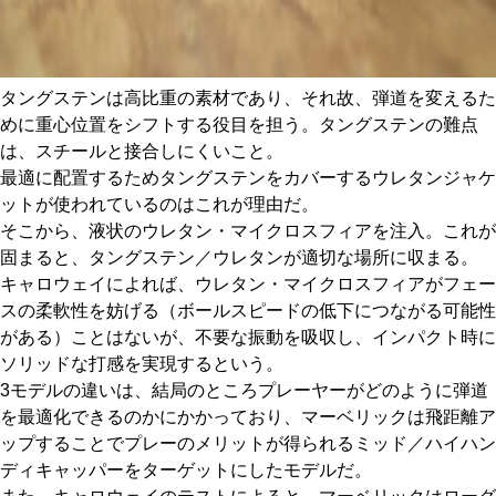
タングステンは高比重の素材であり、それ故、弾道を変えるた
めに重心位置をシフトする役目を担う。タングステンの難点
は、スチールと接合しにくいこと。
最適に配置するためタングステンをカバーするウレタンジャケ
ットが使われているのはこれが理由だ。
そこから、液状のウレタン・マイクロスフィアを注入。これが
固まると、タングステン／ウレタンが適切な場所に収まる。
キャロウェイによれば、ウレタン・マイクロスフィアがフェー
スの柔軟性を妨げる（ボールスピードの低下につながる可能性
がある）ことはないが、不要な振動を吸収し、インパクト時に
ソリッドな打感を実現するという。
3モデルの違いは、結局のところプレーヤーがどのように弾道
を最適化できるのかにかかっており、マーベリックは飛距離ア
ップすることでプレーのメリットが得られるミッド／ハイハン
ディキャッパーをターゲットにしたモデルだ。