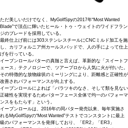
ただ美しいだけでなく、MyGolfSpyの2017年“Most Wanted
Blade”で頂点に輝いたヒール・トゥ・ウェイトのワイドフラン
ジのブレードを採用している。
最終仕上げ前には303ステンレスチールにCNCミルド加工を施
し、カリフォルニア州カールスバッドで、人の手によって仕上
げを行っている。
イーブンロールパターの真髄と言えば、革新的な「スイートフ
ェース」テクノロジーで、ツアープロから人気に火が付いた。
その特徴的な放物線状のミーリングにより、距離感と正確性が
改善されパフォーマンスが向上する。
イーブンロールによれば「バラツキのなさ、そして類を見ない
正確性を実現するためパターフェース全体で均一のパフォーマ
ンスをもたらす」という。
イーブンロールは、2016年の同パター発売以来、毎年実施さ
れるMyGolfSpyの“Most Wanted”テストでコンスタントに最上
級のパフォーマンスを発揮しており、「ER2」「ER3」