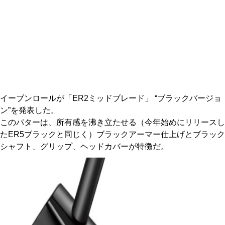
IRONS
アイアン
WEDGES
ウェッジ
PUTTERS
パター
OTHER
その他
イーブンロールが「ER2ミッドブレード」 “ブラックバージョ
Editor’s Picks
編集部のおすすめ
ン”を発表した。
Our Team
このパターは、所有感を沸き立たせる（今年始めにリリースし
私たちのチーム
たER5ブラックと同じく）ブラックアーマー仕上げとブラック
Our Mission
私たちの使命
シャフト、グリップ、ヘッドカバーが特徴だ。
ABOUT US
MyGolfSpyJapanとは？