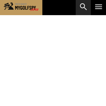
MOST WANTED
テストランキング
検索
NEW RELEASES
新製品情報
HOW TO
ゴルフ上達・実践テクニック
※メーカー名やクラブ名など、検索したい事柄を入
力してください。
LAB
テスト・データ検証
Golf News
ゴルフニュース
REVIEWS
製品レビュー
DRIVERS
ドライバー
FAIRWAY WOODS
フェアウェイウッド
HYBRIDS
ハイブリッド