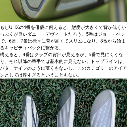
もしUHXの4番を俳優に例えると、態度が大きくて背が低くか
っぷくが良いダニー・デヴィートだろう。5番はジョー・ペシ
で、6番、7番は徐々に背が高くてスリムになり、8番から始ま
るキャビティバックに繋がる。
構えると、4番はクラブの背部が見えるが、5番で見にくくな
り、それ以降の番手では基本的に見えない。トップラインは、
バターナイフのように薄くもないし、このカテゴリーのアイア
ンとしては厚すぎるということもない。