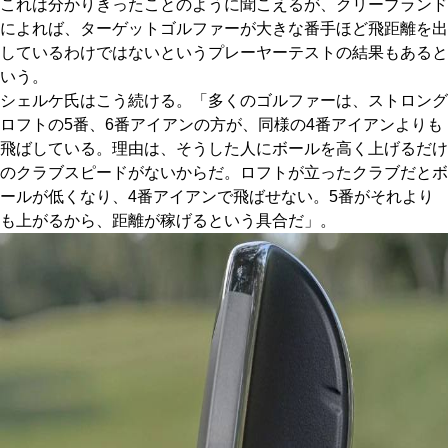
これは分かりきったことのように聞こえるが、クリーブランド
によれば、ターゲットゴルファーが大きな番手ほど飛距離を出
しているわけではないというプレーヤーテストの結果もあると
いう。
シェルケ氏はこう続ける。「多くのゴルファーは、ストロング
ロフトの5番、6番アイアンの方が、同様の4番アイアンよりも
飛ばしている。理由は、そうした人にボールを高く上げるだけ
のクラブスピードがないからだ。ロフトが立ったクラブだとボ
ールが低くなり、4番アイアンで飛ばせない。5番がそれより
も上がるから、距離が稼げるという具合だ」。