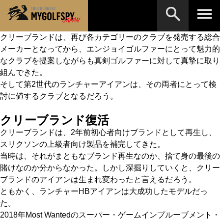
クリーブランドは、再び各カテゴリーのクラブを発売する総合
メーカーとなってから、エンジョイゴルファーにとって魅力的
MOST WANTED
テストランキング
なクラブを提案しながらも真剣ゴルファーに対して真摯に取り
検索
NEW RELEASES
組んできた。
新製品情報
そして第2世代のランチャーアイアンは、その両者にとって検
HOW TO
ゴルフ上達・実践テクニック
※メーカー名やクラブ名など、検索したい事柄を入
討に値するクラブとなるだろう。
力してください。
LAB
テスト・データ検証
クリーブランド復活
クリーブランドは、2年前初心者向けブランドとして再生し、
Golf News
ゴルフニュース
スリクソンの上級者向け製品を補完してきた。
REVIEWS
製品レビュー
当時は、それがまともなブランド再生なのか、捨て身の最後の
賭けなのか分からなかった。しかし深掘りしていくと、クリー
DRIVERS
ドライバー
ブランドのアイアンは生まれ変わったと言えるだろう。
ともかく、ランチャーHBアイアンは大成功したモデルだっ
FAIRWAY WOODS
フェアウェイウッド
た。
2018年Most Wantedのスーパー・ゲームインプルーブメント・
HYBRIDS
ハイブリッド