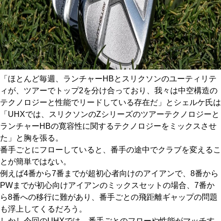
「ほとんど毎週、ランチャーHBとスリクソンのユーティリテ
ィが、ツアーでトップ2を分け合っており、我々は中空構造の
テクノロジーと性能でリードしている存在だ」とシェルケ氏は
「UHXでは、スリクソンのZシリーズのツアーテクノロジーと
ランチャーHBの寛容性に関するテクノロジーをミックスさせ
た」と胸を張る。
番手ごとにフローしていると、番手の途中でクラブを変えるこ
とが簡単ではない。
例えば4番から7番までが超初心者向けのアイアンで、8番から
PWまでが初心向けアイアンのミックスセットの場合、7番か
ら8番への移行に難があり、番手ごとの飛距離ギャップの問題
も浮上してくるだろう。
しかし今回のUHXでは、番手ごとのフローや性能がマッチす