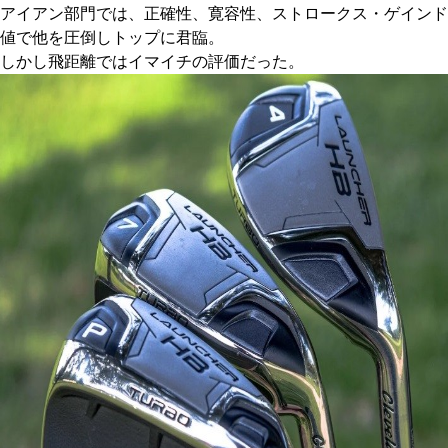
アイアン部門では、正確性、寛容性、ストロークス・ゲインド
IRONS
アイアン
値で他を圧倒しトップに君臨。
しかし飛距離ではイマイチの評価だった。
WEDGES
ウェッジ
PUTTERS
パター
OTHER
その他
Editor’s Picks
編集部のおすすめ
Our Team
私たちのチーム
Our Mission
私たちの使命
ABOUT US
MyGolfSpyJapanとは？