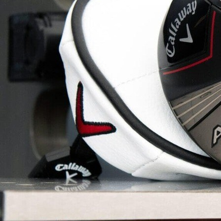
HYBRIDS
ハイブリッド
IRONS
アイアン
WEDGES
ウェッジ
PUTTERS
パター
OTHER
その他
Editor’s Picks
編集部のおすすめ
Our Team
私たちのチーム
Our Mission
私たちの使命
ABOUT US
MyGolfSpyJapanとは？