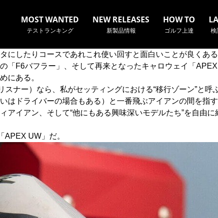
MOST WANTED
NEW RELEASES
HOW TO
L
テストランキング
新製品情報
ゴルフ上達
検
タにしたりコースであれこれ使い回すと面白いことが良くある
「F6バフラー」、そして再来となったキャロウェイ「APEX
めにある。
（あるいはリスナー）なら、私がセッティングにおける“移行ゾーン
いはドライバーの場合もある）と一番飛ぶアイアンの間を指す
名やクラブ名など、検索したい事柄を入力してください。
ィアイアン、そして“他にもある興味深いモデルたち”を自由
APEX UW」だ。