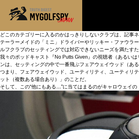
どこのカテゴリーに入るのかはっきりしないクラブは、記事ネ
テーラーメイドの「ミニ」ドライバーやリッキー・ファウラーの
MOST WANTED
テストランキング
ルフクラブのセッティングでは対応できないニーズを満たすた
NEW RELEASES
我々のポッドキャスト『No Putts Given』の視聴者
新製品情報
ンは、セッティングの中で一番飛ぶフェアウェイウッド（ある
※メーカー
HOW TO
ゴルフ上達・実践テクニック
つまり、フェアウェイウッド、ユーティリティ、ユーティリテ
ット（複数ある場合あり）」のことだ。
LAB
テスト・データ検証
そして、この“他にもある…”に当てはまるのがキャロウェイの「
Golf News
ゴルフニュース
REVIEWS
製品レビュー
DRIVERS
ドライバー
FAIRWAY WOODS
フェアウェイウッド