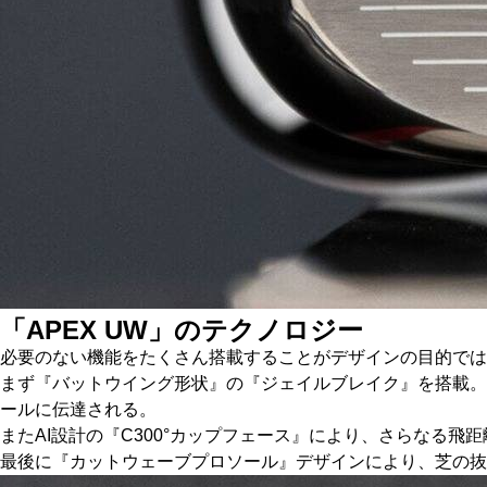
「APEX UW」のテクノロジー
必要のない機能をたくさん搭載することがデザインの目的では
まず『バットウイング形状』の『ジェイルブレイク』を搭載。
ールに伝達される。
またAI設計の『C300°カップフェース』により、さらなる
最後に『カットウェーブプロソール』デザインにより、芝の抜