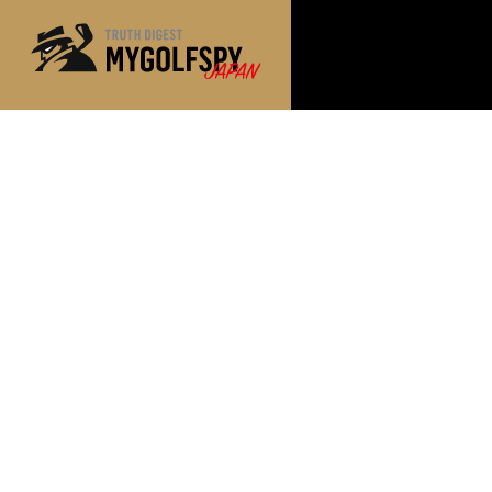
MOST WANTED
テストランキング
NEW RELEASES
新製品情報
※メーカー
HOW TO
ゴルフ上達・実践テクニック
LAB
テスト・データ検証
Golf News
ゴルフニュース
REVIEWS
製品レビュー
DRIVERS
ドライバー
FAIRWAY WOODS
フェアウェイウッド