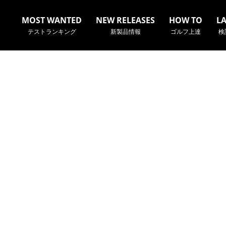
MOST WANTED
NEW RELEASES
HOW TO
L
テストランキング
新製品情報
ゴルフ上達
検
名やクラブ名など、検索したい事柄を入力してください。