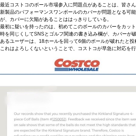
最近コストコのボール市場参入に問題点があることは、皆さん
HYBRIDS
ハイブリッド
新製品のパフォーマンスワンボールのカバーが問題となる可能
が、カバーに欠陥があることははっきりしている。
IRONS
アイアン
最初に疑いを持ったのは、初めてこのボールのカバーをカット
WEDGES
時を同じくしてSNSとゴルフ関連の書き込み欄が、カバーが
ウェッジ
あるユーザーは、18ホールを回って6個のボールが破れたと
PUTTERS
パター
これはよろしくないということで、コストコが早急に対応を行
OTHER
その他
Editor’s Picks
編集部のおすすめ
Our Team
私たちのチーム
Our Mission
私たちの使命
ABOUT US
MyGolfSpyJapanとは？