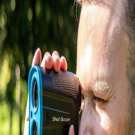
IRONS
アイアン
WEDGES
ウェッジ
PUTTERS
パター
OTHER
その他
Editor’s Picks
編集部のおすすめ
Our Team
私たちのチーム
Our Mission
私たちの使命
ABOUT US
MyGolfSpyJapanとは？