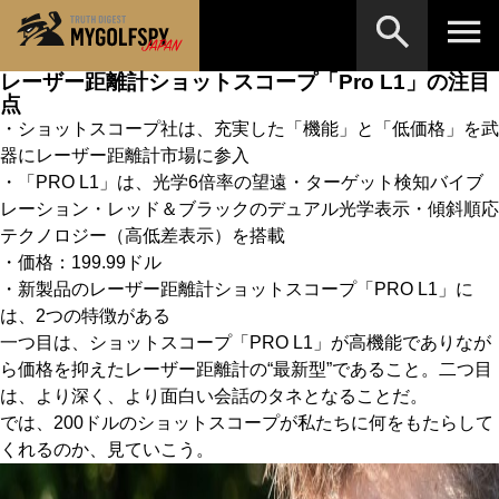
レーザー距離計ショットスコープ「Pro L1」の注目
点
MOST WANTED
テストランキング
・ショットスコープ社は、充実した「機能」と「低価格」を武
検索
器にレーザー距離計市場に参入
NEW RELEASES
新製品情報
・「PRO L1」は、光学6倍率の望遠・ターゲット検知バイブ
HOW TO
レーション・レッド＆ブラックのデュアル光学表示・傾斜順応
ゴルフ上達・実践テクニック
※メーカー名やクラブ名など、検索したい事柄を入
テクノロジー（高低差表示）を搭載
力してください。
LAB
テスト・データ検証
・価格：199.99ドル
・新製品のレーザー距離計ショットスコープ「PRO L1」に
Golf News
ゴルフニュース
は、2つの特徴がある
一つ目は、ショットスコープ「PRO L1」が高機能でありなが
REVIEWS
製品レビュー
ら価格を抑えたレーザー距離計の“最新型”であること。二つ目
DRIVERS
は、より深く、より面白い会話のタネとなることだ。
ドライバー
では、200ドルのショットスコープが私たちに何をもたらして
FAIRWAY WOODS
フェアウェイウッド
くれるのか、見ていこう。
HYBRIDS
ハイブリッド