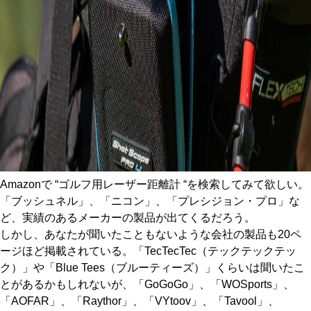
Amazonで “ゴルフ用レーザー距離計 “を検索してみて欲しい。
「ブッシュネル」、「ニコン」、「プレシジョン・プロ」な
ど、実績のあるメーカーの製品が出てくるだろう。
しかし、あなたが聞いたこともないような会社の製品も20ペ
ージほど掲載されている。「TecTecTec（テックテックテッ
ク）」や「Blue Tees（ブルーティーズ）」くらいは聞いたこ
とがあるかもしれないが、「GoGoGo」、「WOSports」、
「AOFAR」、「Raythor」、「VYtoov」、「Tavool」、