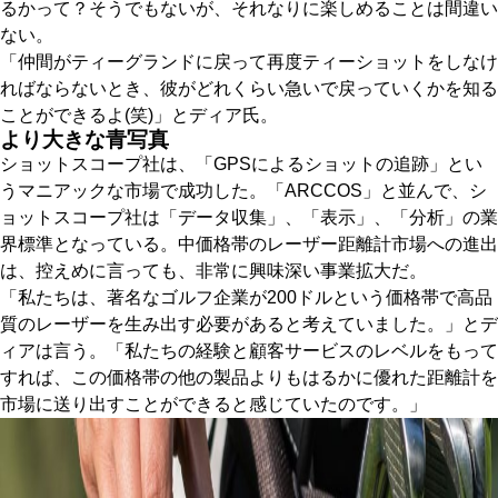
るかって？そうでもないが、それなりに楽しめることは間違い
ない。
「仲間がティーグランドに戻って再度ティーショットをしなけ
ればならないとき、彼がどれくらい急いで戻っていくかを知る
ことができるよ(笑)」とディア氏。
より大きな青写真
ショットスコープ社は、「GPSによるショットの追跡」とい
うマニアックな市場で成功した。「ARCCOS」と並んで、シ
ョットスコープ社は「データ収集」、「表示」、「分析」の業
界標準となっている。中価格帯のレーザー距離計市場への進出
は、控えめに言っても、非常に興味深い事業拡大だ。
「私たちは、著名なゴルフ企業が200ドルという価格帯で高品
質のレーザーを生み出す必要があると考えていました。」とデ
ィアは言う。「私たちの経験と顧客サービスのレベルをもって
すれば、この価格帯の他の製品よりもはるかに優れた距離計を
市場に送り出すことができると感じていたのです。」