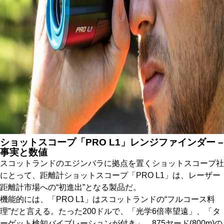
ショットスコープ「PRO L1」レンジファインダー –
事実と数値
スコットランドのエジンバラに拠点を置くショットスコープ社
にとって、距離計ショットスコープ「PRO L1」は、レーザー
距離計市場への“初進出”となる製品だ。
機能的には、「PRO L1」はスコットランドの“フルコース料
理”だと言える。たった200ドルで、「光学6倍率望遠」、「タ
ーゲット検知バイブレーションが付き」、875ヤード(800m)の