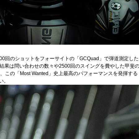
500回のショットをフォーサイトの「GCQuad」で弾道測定し
その結果は問い合わせの数々や2500回のスイングを費やした甲斐
の「Most Wanted」史上最高のパフォーマンスを発揮す
い。