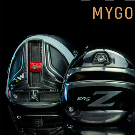
HYBRIDS
ハイブリッド
IRONS
アイアン
WEDGES
ウェッジ
PUTTERS
パター
OTHER
その他
Editor’s Picks
編集部のおすすめ
Our Team
私たちのチーム
Our Mission
私たちの使命
ABOUT US
MyGolfSpyJapanとは？