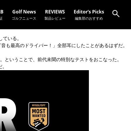
AB
Golf News
REVIEWS
Editor’s Picks
証
ゴルフニュース
製品レビュー
編集部のおすすめ
している。
検索
打音も最高のドライバー！」全部耳にしたことがあるはずだ。
。ということで、前代未聞の特別なテストをおこなった。
だ。