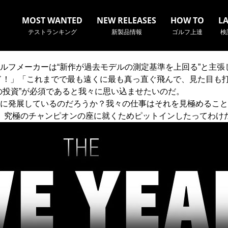
MOST WANTED
NEW RELEASES
HOW TO
L
テストランキング
新製品情報
ゴルフ上達
検
ルフメーカーは“新作が過去モデルの測定基準を上回る”と主張
ド！」「これまでで最も遠くに最も真っ直ぐ飛んで、見た目も
の投資”が必須であると我々に思い込ませたいのだ。
に発展しているのだろうか？我々の仕事はそれを見極めること
名やクラブ名など、検索したい事柄を入力してください。
ちが、究極のチャンピオンの座に就くためピットインしたってわけ