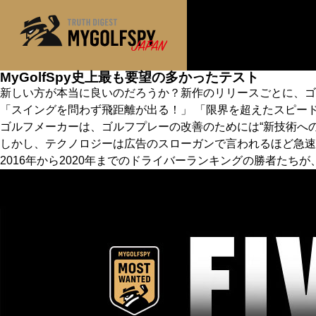
MyGolfSpy史上最も要望の多かったテスト
新しい方が本当に良いのだろうか？新作のリリースごとに、ゴ
MOST WANTED
テストランキング
「スイングを問わず飛距離が出る！」 「限界を超えたスピー
ゴルフメーカーは、ゴルフプレーの改善のためには“新技術へ
NEW RELEASES
新製品情報
しかし、テクノロジーは広告のスローガンで言われるほど急速
※メーカー
HOW TO
ゴルフ上達・実践テクニック
2016年から2020年までのドライバーランキングの勝者た
LAB
テスト・データ検証
Golf News
ゴルフニュース
REVIEWS
製品レビュー
DRIVERS
ドライバー
FAIRWAY WOODS
フェアウェイウッド