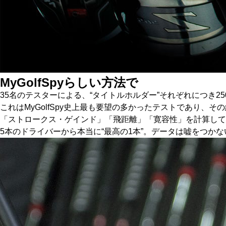
MyGolfSpyらしい方法で
35名のテスターによる、“タイトルホルダー”それぞれにつき2
これはMyGolfSpy史上最も要望の多かったテストであり、
「ストロークス・ゲインド」「飛距離」「寛容性」を計算して、こ
5本のドライバーから本当に“最高の1本”。データは嘘をつかな