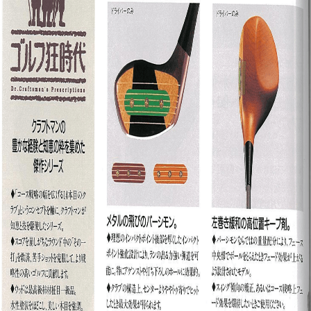
IRONS
アイアン
WEDGES
ウェッジ
PUTTERS
パター
OTHER
その他
Editor’s Picks
編集部のおすすめ
Our Team
私たちのチーム
Our Mission
私たちの使命
ABOUT US
MyGolfSpyJapanとは？