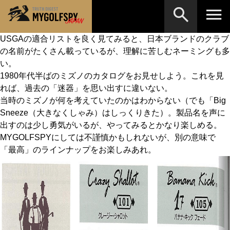
USGAの適合リストを良く見てみると、日本ブランドのクラブ
の名前がたくさん載っているが、理解に苦しむネーミングも多
MOST WANTED
テストランキング
い。
検索
NEW RELEASES
1980年代半ばのミズノのカタログをお見せしよう。これを見
新製品情報
れば、過去の「迷器」を思い出すに違いない。
HOW TO
ゴルフ上達・実践テクニック
※メーカー名やクラブ名など、検索したい事柄を入
当時のミズノが何を考えていたのかはわからない（でも「Big
力してください。
Sneeze（大きなくしゃみ）はしっくりきた）。製品名を声に
LAB
テスト・データ検証
出すのは少し勇気がいるが、やってみるとかなり楽しめる。
MYGOLFSPYにしては不謹慎かもしれないが、別の意味で
Golf News
ゴルフニュース
「最高」のラインナップをお楽しみあれ。
REVIEWS
製品レビュー
DRIVERS
ドライバー
FAIRWAY WOODS
フェアウェイウッド
HYBRIDS
ハイブリッド