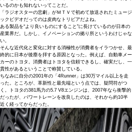
いるのかも知れないってことだ。
「ラジオスターの悲劇」がＭＴＶで初めて放送されたミュージ
ックビデオだってのは皮肉なトリビアだよね。
ある製品を“より良いものにすること”に長けているのが日本の
産業界だ。しかし、イノベーションの拠り所というわけじゃな
い。
そんな近代化と変化に対する消極性が消費者をイラつかせ、最
終的に日本が後塵を拝する原因となった。例えば、自動車メー
カーのトヨタ。消費者はトヨタを信頼できるし、確実だし、一
貫性があるということで称賛している。
ちなみに自分の2001年の「4Runner」は30万マイル以上を走
った。ところが、革新性と最先端という点では、疑問符がつ
く。トヨタの381馬力の5.7 V8エンジンは、2007年なら衝撃的
だったが、パワートレーンを改良したのは、それから約10半
近く経ってからだった。