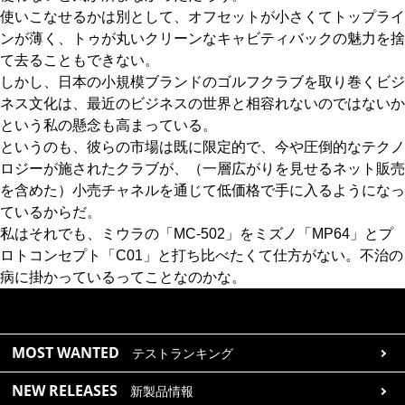
使いこなせるかは別として、オフセットが小さくてトップライ
ンが薄く、トゥが丸いクリーンなキャビティバックの魅力を捨
て去ることもできない。
しかし、日本の小規模ブランドのゴルフクラブを取り巻くビジ
ネス文化は、最近のビジネスの世界と相容れないのではないか
という私の懸念も高まっている。
というのも、彼らの市場は既に限定的で、今や圧倒的なテクノ
ロジーが施されたクラブが、（一層広がりを見せるネット販売
を含めた）小売チャネルを通じて低価格で手に入るようになっ
ているからだ。
私はそれでも、ミウラの「MC-502」をミズノ「MP64」とプ
ロトコンセプト「C01」と打ち比べたくて仕方がない。不治の
病に掛かっているってことなのかな。
MOST WANTED
テストランキング
NEW RELEASES
新製品情報