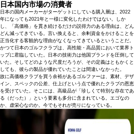
日本国内市場の消費者
IRONS
アイアン
日本の国内メーカーがターゲットにしている購入層は、2022
年になっても2021年と一様に変化したわけではない。しか
WEDGES
ウェッジ
し、「高価格」を貫き続けるだけの説得力のある理由は、どん
どん減ってきている。言い換えると、余剰資金をかけることを
PUTTERS
パター
正当化する客観的な理由がなくなってきているということだ。
OTHER
かつて日本のゴルフクラブは、高性能・高品質において業界ト
その他
ップに君臨していた。日本の技術力は他国ブランドを圧倒して
Editor’s Picks
編集部のおすすめ
いた。そしてどのような尺度だろうが、その定義はともかくと
しても、彼らの製品が優れていたことは間違いなかった。
Our Team
私たちのチーム
故に高価格クラブを買う余裕があるゴルファーは、素材、デザ
イン、スペックの公差、仕上げという点で優れたクラブの恩恵
Our Mission
私たちの使命
を受けていた。そこには、高級品が「珍しくて特別な存在であ
ABOUT US
る（だった）」という要素も多分に含まれている。エゴなの
MyGolfSpyJapanとは？
か、虚栄心なのか。今でもそれが売りになっている。