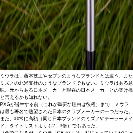
ミウラは、藤本技工やセブンのようなブランドとは違う。また
ミズノの北米支社のようなブランドでもない。ミウラはある意
味、元からある日本メーカーと現在の日本メーカーとの架け橋
と言えるかも知れない。
PXGが誕生する前（これが重要な理由は後程）まで、ミウラ
は最も著名で熱望された日本のクラブメーカーの一つだった。
また、非常に高額（同じ日本ブランドのミズノやテーラーメイ
ド、タイトリストよりも2、3倍）でもあった。
（余談になるが、ミウラ「CB-57」は、私にとっていまだに上