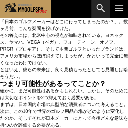
「日本のゴルフメーカーはどこに行ってしまったのか？」。数
ヶ月前、こんな疑問を投げかけた。
MOST WANTED
テストランキング
その答えには、北米中心の視点が加味されている。ヨネック
検索
NEW RELEASES
ス、ヤマハ、VEGA（ベガ）、フォーティーン、オノフ、
新製品情報
PRGR（プロギア）、そして本間ゴルフといったブランドは、
HOW TO
ゴルフ上達・実践テクニック
※メーカー名やクラブ名など、検索したい事柄を入
アメリカ市場からほぼ消えてしまったが、かといって完全に無
力してください。
くなったわけではない。
LAB
テスト・データ検証
とはいえ、彼らの未来は、良く見積もったとしても見通しは暗
そうだ…。
Golf News
ゴルフニュース
つまり可能性があるってことか？
REVIEWS
製品レビュー
確かに、まだ可能性はあるかもしれない。しかし、そのために
は大切なポイントを2つ抑えておく必要がある。
DRIVERS
ドライバー
まずは、日本国内市場の典型的な消費者について考えること。
次に、この10年で世界のゴルフ用品市場がどのように変化し
FAIRWAY WOODS
フェアウェイウッド
たのか、そしてそれが日本メーカーにとって今後どんな意味を
持つのか評価する必要がある。
HYBRIDS
ハイブリッド