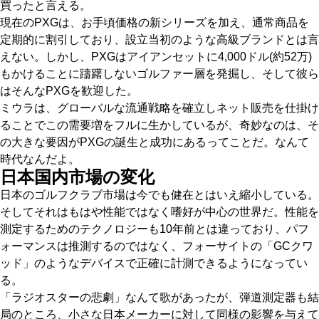
買ったと言える。
現在のPXGは、お手頃価格の新シリーズを加え、通常商品を
定期的に割引しており、設立当初のような高級ブランドとは言
えない。しかし、PXGはアイアンセットに4,000ドル(約52万)
もかけることに躊躇しないゴルファー層を発掘し、そして彼ら
はそんなPXGを歓迎した。
ミウラは、グローバルな流通戦略を確立しネット販売を仕掛け
ることでこの需要増をフルに生かしているが、奇妙なのは、そ
の大きな要因がPXGの誕生と成功にあるってことだ。なんて
時代なんだよ。
日本国内市場の変化
日本のゴルフクラブ市場は今でも健在とはいえ縮小している。
そしてそれはもはや性能ではなく嗜好が中心の世界だ。性能を
測定するためのテクノロジーも10年前とは違っており、パフ
ォーマンスは推測するのではなく、フォーサイトの「GCクワ
ッド」のようなデバイスで正確に計測できるようになってい
る。
「ラジオスターの悲劇」なんて歌があったが、弾道測定器も結
局のところ、小さな日本メーカーに対して同様の影響を与えて