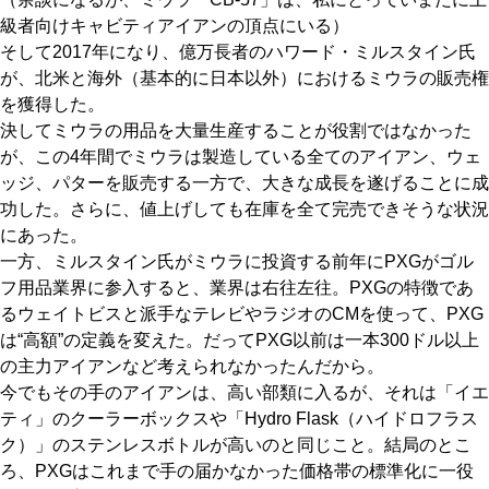
級者向けキャビティアイアンの頂点にいる）
そして2017年になり、億万長者のハワード・ミルスタイン氏
が、北米と海外（基本的に日本以外）におけるミウラの販売権
を獲得した。
決してミウラの用品を大量生産することが役割ではなかった
が、この4年間でミウラは製造している全てのアイアン、ウェ
ッジ、パターを販売する一方で、大きな成長を遂げることに成
功した。さらに、値上げしても在庫を全て完売できそうな状況
にあった。
一方、ミルスタイン氏がミウラに投資する前年にPXGがゴル
フ用品業界に参入すると、業界は右往左往。PXGの特徴であ
るウェイトビスと派手なテレビやラジオのCMを使って、PXG
は“高額”の定義を変えた。だってPXG以前は一本300ドル以上
の主力アイアンなど考えられなかったんだから。
今でもその手のアイアンは、高い部類に入るが、それは「イエ
ティ」のクーラーボックスや「Hydro Flask（ハイドロフラス
ク）」のステンレスボトルが高いのと同じこと。結局のとこ
ろ、PXGはこれまで手の届かなかった価格帯の標準化に一役