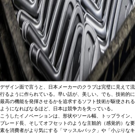
デザイン面で言うと、日本メーカーのクラブは完璧に見えて流
行るように作られている。早い話が、美しい。でも、技術的に
最高の機能を発揮させるかを追求するソフト技術が駆使される
ようになればなるほど、日本は競争力を失っている。
こうしたイノベーションは、形状やソール幅、トップライン、
ブレード長、そしてオフセットのような主観的（感覚的）な要
素を消費者がより気にする「マッスルバック」や「小ぶりなキ