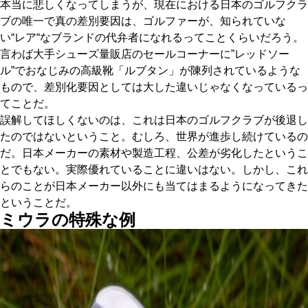
本当に悲しくなってしまうが、現在における日本のゴルフクラ
ブの唯一で真の差別要因は、ゴルファーが、知られていな
い“レア“なブランドの代弁者になれるってことくらいだろう。
言わば大手シューズ量販店のセールコーナーに”レッドソー
ル”でおなじみの高級靴「ルブタン」が陳列されているような
もので、差別化要因としては大した違いじゃなくなっているっ
てことだ。
誤解してほしくないのは、これは日本のゴルフクラブが後退し
たのではないということ。むしろ、世界が進歩し続けているの
だ。日本メーカーの素材や製造工程、公差が劣化したというこ
とでもない。実際優れていることに違いはない。しかし、これ
らのことが日本メーカー以外にも当てはまるようになってきた
ということだ。
ミウラの特殊な例