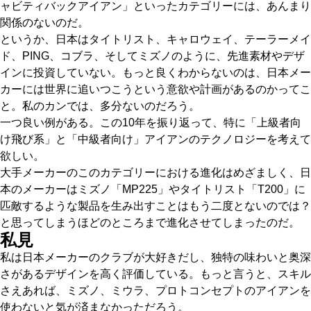
ャビティバックアイアン」といったカテゴリーには、あんまり
関係のないのだ。
というか、日本はタイトリスト、キャロウェイ、テーラーメイ
ド、PING、コブラ、そしてミズノのように、先進素材やデザ
インに投資していない。もっと良くわからないのは、日本メー
カーには世界に追いつこうという意欲や計画があるのかってこ
と。私のカンでは、多分ないのだろう。
一つ良い例がある。この10年を振り返って、特に「上級者向
け飛び系」と「中級者向け」アイアンのテクノロジーを考えて
欲しい。
大手メーカーのこのカテゴリーにおける進化はめざましく、日
本のメーカーはミズノ「MP225」やタイトリスト「T200」に
匹敵するような製品を生み出すことはもう二度とないのでは？
と思ってしまうほどのところまで進化させてしまったのだ。
私見
私は日本メーカーのクラブが大好きだし、独特の味わいと奥深
さがあるデザインを高く評価している。もっと言うと、スキル
さえあれば、ミズノ、ミウラ、プロトコンセプトのアイアンを
使わないと気が済まなかっただろう。