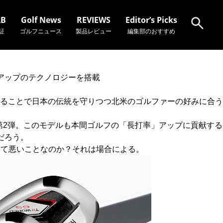
AB
Golf News
REVIEWS
Editor’s Picks
証
ゴルフニュース
製品レビュー
編集部のおすすめ
検索
アップのテクノロジーを搭載
ボすることで日本の伝統を守りつつ北米のゴルファーの好みに合う
ラボ第2弾。このモデルも本間ゴルフの「長打率」アップに貢献する
だろう。
れって悪いことなのか？それは場合による。