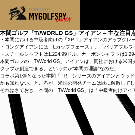
本間ゴルフ「T//WORLD GS」アイアン – 主な注目
・本間における中級者向けの「XP-1」アイアンのアップグレ
MOST WANTED
テストランキング
・ロングアイアンには「Lカップフェース」、「バリアブルワ
・スチールシャフトは1,224.99ドル、カーボンシャフトは1,294
NEW RELEASES
新製品情報
本間ゴルフの「T//World GS」アイアンは、同社におけ
※メーカー
HOW TO
ゴルフ上達・実践テクニック
クラブが創造できる、というのが“本間の理論”なのだ。
コラボ第1弾となった本間「TR」シリーズのアイアンとウッドは
LAB
テスト・データ検証
かも知れない。ところが、米国の開発チームは既に解散してし
それはさておき、本間の「T//World GS」は「中級者向
Golf News
ゴルフニュース
REVIEWS
製品レビュー
DRIVERS
ドライバー
FAIRWAY WOODS
フェアウェイウッド