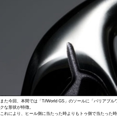
また今回、本間では「T//World GS」のソールに「バ
クな形状が特徴。
これにより、ヒール側に当たった時よりもトゥ側で当たった