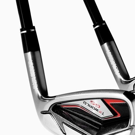
HYBRIDS
ハイブリッド
IRONS
アイアン
WEDGES
ウェッジ
PUTTERS
パター
OTHER
その他
Editor’s Picks
編集部のおすすめ
Our Team
私たちのチーム
Our Mission
私たちの使命
ABOUT US
MyGolfSpyJapanとは？