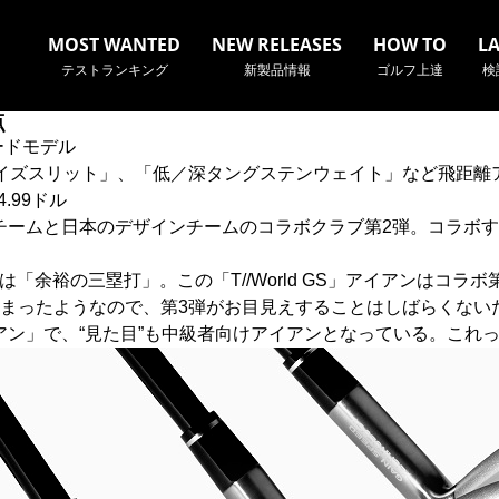
MOST WANTED
NEW RELEASES
HOW TO
L
テストランキング
新製品情報
ゴルフ上達
検
点
ードモデル
イズスリット」、「低／深タングステンウェイト」など飛距離
.99ドル
る米国チームと日本のデザインチームのコラボクラブ第2弾。コラ
名やクラブ名など、検索したい事柄を入力してください。
「余裕の三塁打」。この「T//World GS」アイアンはコ
まったようなので、第3弾がお目見えすることはしばらくない
けアイアン」で、“見た目”も中級者向けアイアンとなっている。こ