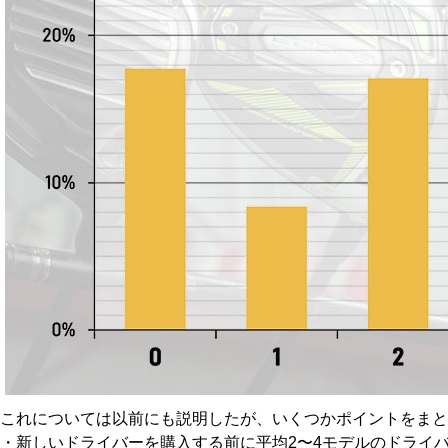
HYBRIDS
ハイブリッド
IRONS
アイアン
WEDGES
ウェッジ
PUTTERS
パター
OTHER
その他
Editor’s Picks
編集部のおすすめ
Our Team
私たちのチーム
Our Mission
私たちの使命
ABOUT US
MyGolfSpyJapanとは？
これについては以前にも説明したが、いくつかポイントをまと
・新しいドライバーを購入する前に平均2〜4モデルのドライ