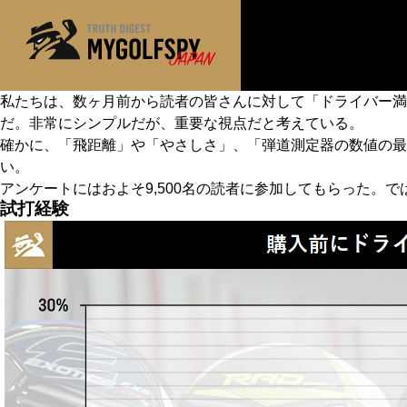
私たちは、数ヶ月前から読者の皆さんに対して「ドライバー
だ。非常にシンプルだが、重要な視点だと考えている。
MOST WANTED
テストランキング
確かに、「飛距離」や「やさしさ」、「弾道測定器の数値の
NEW RELEASES
い。
新製品情報
アンケートにはおよそ9,500名の読者に参加してもらった。
※メーカー
HOW TO
ゴルフ上達・実践テクニック
試打経験
LAB
テスト・データ検証
Golf News
ゴルフニュース
REVIEWS
製品レビュー
DRIVERS
ドライバー
FAIRWAY WOODS
フェアウェイウッド