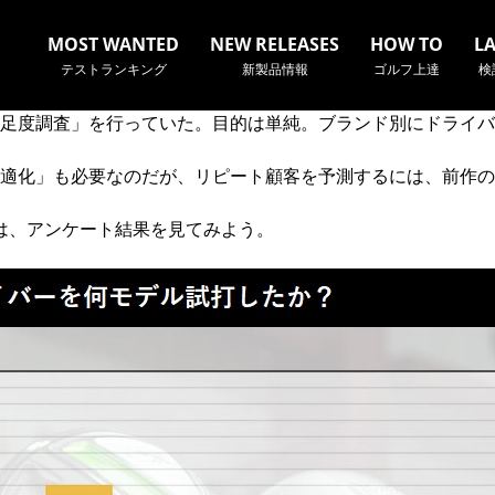
MOST WANTED
NEW RELEASES
HOW TO
L
テストランキング
新製品情報
ゴルフ上達
検
満足度調査」を行っていた。目的は単純。ブランド別にドライ
最適化」も必要なのだが、リピート顧客を予測するには、前作
では、アンケート結果を見てみよう。
名やクラブ名など、検索したい事柄を入力してください。