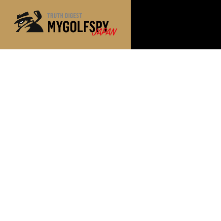
MOST WANTED
テストランキング
NEW RELEASES
新製品情報
※メーカー
HOW TO
ゴルフ上達・実践テクニック
LAB
テスト・データ検証
Golf News
ゴルフニュース
REVIEWS
製品レビュー
DRIVERS
ドライバー
FAIRWAY WOODS
フェアウェイウッド