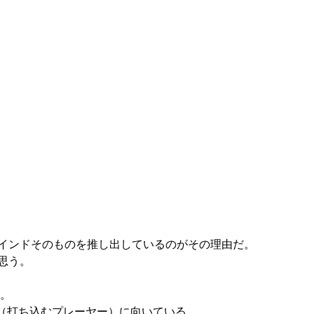
ラインドそのものを推し出しているのがその理由だ。
思う。
。
（打ち込むプレーヤー）に向いている。