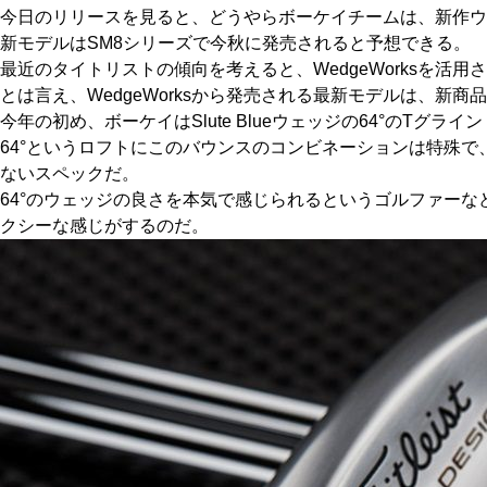
今日のリリースを見ると、どうやらボーケイチームは、新作ウェ
HYBRIDS
ハイブリッド
新モデルはSM8シリーズで今秋に発売されると予想できる。
最近のタイトリストの傾向を考えると、WedgeWorksを
IRONS
アイアン
とは言え、WedgeWorksから発売される最新モデルは、新
WEDGES
今年の初め、ボーケイはSlute Blueウェッジの64°のTグラ
ウェッジ
64°というロフトにこのバウンスのコンビネーションは特殊
PUTTERS
パター
ないスペックだ。
64°のウェッジの良さを本気で感じられるというゴルファーなど
OTHER
その他
クシーな感じがするのだ。
Editor’s Picks
編集部のおすすめ
Our Team
私たちのチーム
Our Mission
私たちの使命
ABOUT US
MyGolfSpyJapanとは？