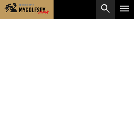
MOST WANTED
テストランキング
検索
NEW RELEASES
新製品情報
HOW TO
ゴルフ上達・実践テクニック
※メーカー名やクラブ名など、検索したい事柄を入
力してください。
LAB
テスト・データ検証
Golf News
ゴルフニュース
REVIEWS
製品レビュー
DRIVERS
ドライバー
FAIRWAY WOODS
フェアウェイウッド
HYBRIDS
ハイブリッド