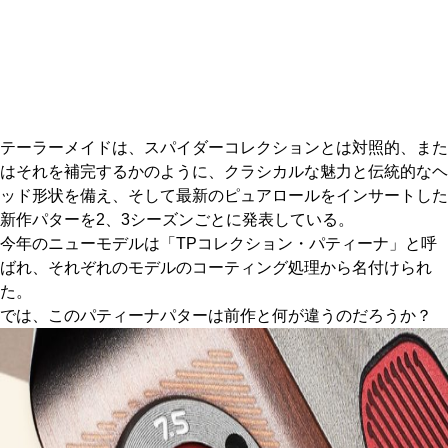
IRONS
アイアン
WEDGES
ウェッジ
PUTTERS
パター
テーラーメイドは、スパイダーコレクションとは対照的、また
OTHER
その他
はそれを補完するかのように、クラシカルな魅力と伝統的なヘ
ッド形状を備え、そして最新のピュアロールをインサートした
Editor’s Picks
編集部のおすすめ
新作パターを2、3シーズンごとに発表している。
Our Team
今年のニューモデルは「TPコレクション・パティーナ」と呼
私たちのチーム
ばれ、それぞれのモデルのコーティング処理から名付けられ
Our Mission
私たちの使命
た。
では、このパティーナパターは前作と何が違うのだろうか？
ABOUT US
MyGolfSpyJapanとは？