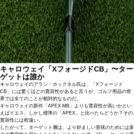
キャロウェイ「XフォージドCB」〜ター
ゲットは誰か
キャロウェイのアラン・ホックネル氏は、「Xフォージド
CB」には驚くほどの寛容性があると言うが、ゴルフ用品の世
界では全てのことが相対的なものだ。
キャロウェイの新作「APEX MB」よりも寛容性が高いかとい
えばイエス。しかし標準の「APEX」と比べたらどうか？その
寛容性には程遠い。
したがって、ターゲット層は、より好ましい形状のためには多