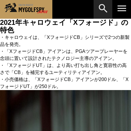
2021年キャロウェイ「Xフォージド」の
特色
MOST WANTED
テストランキング
・キャロウェイは、「XフォージドCB」シリーズで2つの新製
検索
NEW RELEASES
新製品情報
品を発売。
・「XフォージドCB」アイアンは、PGAツアープレーヤーを
HOW TO
ゴルフ上達・実践テクニック
※メーカー名やクラブ名など、検索したい事柄を入
念頭に置いて設計されたテクノロジー主導のアイアン。
力してください。
・「XフォージドUT」は、より高い打ち出し角と寛容性の高
LAB
テスト・データ検証
さで「CB」を補完するユーティリティアイアン。
Golf News
・小売価格は、「XフォージドCB」アイアンが200ドル、「X
ゴルフニュース
フォージドUT」が250ドル。
REVIEWS
製品レビュー
DRIVERS
ドライバー
FAIRWAY WOODS
フェアウェイウッド
HYBRIDS
ハイブリッド