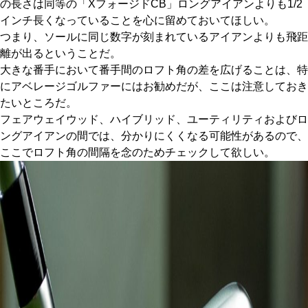
の長さは同等の「XフォージドCB」ロングアイアンよりも1/2
インチ長くなっていることを心に留めておいてほしい。
つまり、ソールに同じ数字が刻まれているアイアンよりも飛距
離が出るということだ。
大きな番手において番手間のロフト角の差を広げることは、特
にアベレージゴルファーにはお勧めだが、ここは注意しておき
たいところだ。
フェアウェイウッド、ハイブリッド、ユーティリティおよびロ
ングアイアンの間では、分かりにくくなる可能性があるので、
ここでロフト角の間隔を念のためチェックして欲しい。