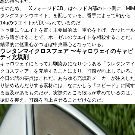
想の持ち主だ。
そのため、「XフォージドCB」はヘッド内部のトゥ側に「MIM
タングステンウエイト」を配している。番手によって9gから
14gのウエイトが用いられているのだ。
トゥ側にウエイトを置く主要目的は、重心を下げ、かつヒール
から遠ざけることで、ホーゼルのウエイトを相殺することだ。
結果的に低重心かつほぼ中央重心となっている。
ウレタンマイクロスフェア 〜キャロウェイのキャビ
ティ充填剤
キャロウェイにとってお馴染みになりつつある「ウレタンマイ
クロスフィア」を充填することにより、打感が向上している。
今日の話の要点はこれだ。あらゆる充填剤メーカーが注入した
り詰め込んだりする素材には、なにかしら「スピード」に関す
る言及があるものだが、実際のところ彼らが求めているのは、
振動を抑え、打感を向上させることだけなのだ。