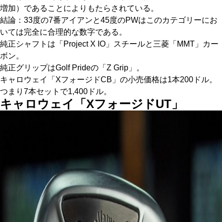
増加）であることによりもたらされている。
結論：33度の7番アイアンと45度のPWはこのカテゴリーにお
いては完全に合理的な数字である。
純正シャフトは「Project X IO」スチールと三菱「MMT」カー
ボン。
純正グリップはGolf Prideの「Z Grip」。
キャロウェイ「XフォージドCB」の小売価格は1本200ドル。
つまり7本セットで1,400ドル。
キャロウェイ「XフォージドUT」