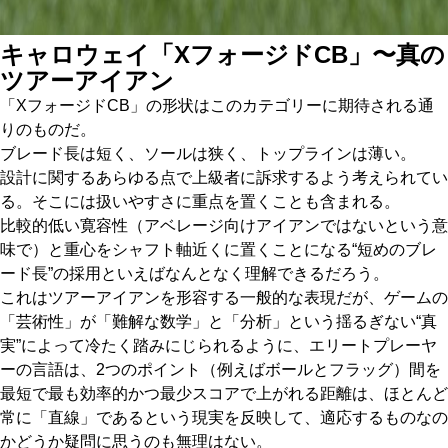
キャロウェイ「XフォージドCB」〜真の
ツアーアイアン
「XフォージドCB」の形状はこのカテゴリーに期待される通
りのものだ。
ブレード長は短く、ソールは狭く、トップラインは薄い。
設計に関するあらゆる点で上級者に訴求するよう考えられてい
る。そこには扱いやすさに重点を置くことも含まれる。
比較的低い寛容性（アベレージ向けアイアンではないという意
味で）と重心をシャフト軸近くに置くことになる“短めのブレ
ード長”の採用といえばなんとなく理解できるだろう。
これはツアーアイアンを形容する一般的な表現だが、ゲームの
「芸術性」が「難解な数学」と「分析」という揺るぎない“真
実”によって冷たく踏みにじられるように、エリートプレーヤ
ーの言語は、2つのポイント（例えばボールとフラッグ）間を
最短で最も効率的かつ最少スコアで上がれる距離は、ほとんど
常に「直線」であるという現実を反映して、適応するものなの
かどうか疑問に思うのも無理はない。