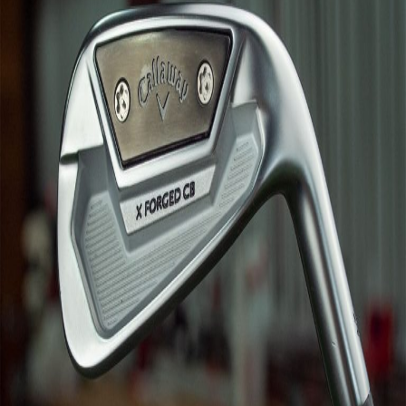
IRONS
アイアン
WEDGES
ウェッジ
PUTTERS
パター
OTHER
その他
Editor’s Picks
編集部のおすすめ
Our Team
私たちのチーム
Our Mission
私たちの使命
ABOUT US
MyGolfSpyJapanとは？