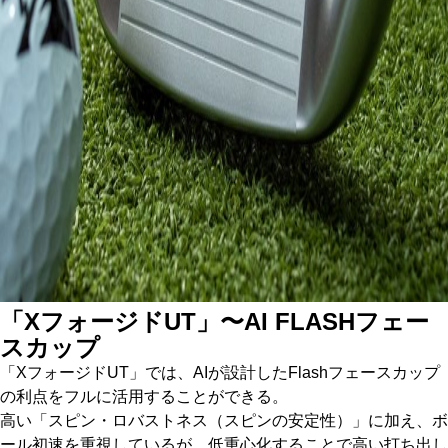
「XフォージドUT」〜AI FLASHフェー
スカップ
「XフォージドUT」では、AIが設計したFlashフェースカップ
の利点をフルに活用することができる。
高い「スピン・ロバストネス（スピンの安定性）」に加え、ボ
ール初速を重視しているが、低重心化することで高い打ち出し