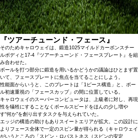
『ツアーチューンド・フェース』
そのためキャロウェイは、鍛造1025マイルドカーボンスチー
ルボディと17-4『ツアーチューンド・フェースプレート』を組
み合わせた。
ボールを打つ部分に鍛造を用いるかどうかの議論はひとまず置
いて、フェースプレートに焦点を当てることにしよう。
性能面からいうと、このプレートは「1ピース構造」と、ボー
ル初速重視の「フェースカップ」の間に位置している。
キャロウェイのスーパーコンピュータは、上級者に対し、再現
性を犠牲にすることなくボールスピードをほんの少し増や
す“何か”を創り出すタスクを与えられていた。
エッジの構造の助けもありスイートエリアが拡大。この設計に
よりフェース全体で一定のスピン量が得られる（キャロウェイ
がいうところの「スピン・ロバストネス（スピンの安定