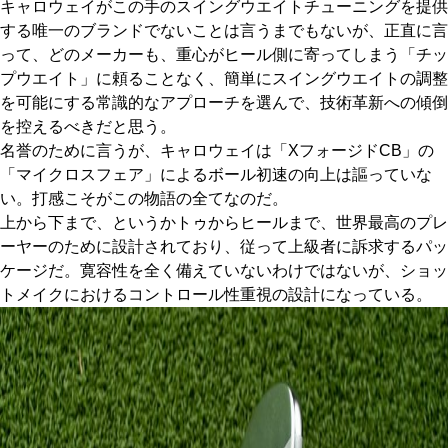
キャロウェイがこの手のスイングウエイトチューニングを提供
する唯一のブランドでないことは言うまでもないが、正直に言
って、どのメーカーも、重心がヒール側に寄ってしまう「チッ
プウエイト」に頼ることなく、簡単にスイングウエイトの調整
を可能にする常識的なアプローチを選んで、技術革新への傾倒
を控えるべきだと思う。
名誉のために言うが、キャロウェイは「XフォージドCB」の
「マイクロスフェア」によるボール初速の向上は謳っていな
い。打感こそがこの物語の全てなのだ。
上から下まで、というかトゥからヒールまで、世界最高のプレ
ーヤーのために設計されており、従って上級者に訴求するパッ
ケージだ。寛容性を全く備えていないわけではないが、ショッ
トメイクにおけるコントロール性重視の設計になっている。