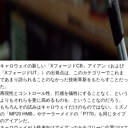
キャロウェイの新しい「XフォージドCB」アイアン（および
「XフォージドUT」）の出発点は、このカテゴリーでこれま
であまり語られることのなかった技術革新をもたらすことだっ
た。
再現性とコントロール性、打感を犠牲にすることなく、という
よりもそれらを更に高めるものを、ということなのだろう。
もちろんその試みはキャロウェイだけのものではない。ミズノ
の「MP20 HMB」やテーラーメイドの「P770」も同じタイプ
のアイアンだ。
キャロウェイが上級者向けアイアンのカテゴリーに位置づけて