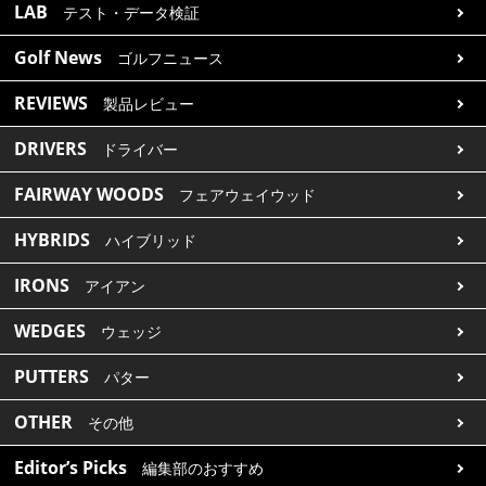
LAB
テスト・データ検証
IRONS
アイアン
Golf News
ゴルフニュース
WEDGES
ウェッジ
REVIEWS
製品レビュー
PUTTERS
パター
DRIVERS
ドライバー
OTHER
その他
FAIRWAY WOODS
フェアウェイウッド
Editor’s Picks
編集部のおすすめ
HYBRIDS
ハイブリッド
Our Team
私たちのチーム
IRONS
アイアン
Our Mission
私たちの使命
WEDGES
ウェッジ
ABOUT US
MyGolfSpyJapanとは？
PUTTERS
パター
OTHER
その他
Editor’s Picks
編集部のおすすめ