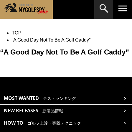
MOST WANTED
テストランキング
TOP
“A Good Day Not To Be A Golf Caddy”
検索
NEW RELEASES
新製品情報
“A Good Day Not To Be A Golf Caddy”
HOW TO
ゴルフ上達・実践テクニック
※メーカー名やクラブ名など、検索したい事柄を入
力してください。
LAB
テスト・データ検証
Golf News
ゴルフニュース
REVIEWS
製品レビュー
MOST WANTED
テストランキング
DRIVERS
ドライバー
NEW RELEASES
新製品情報
FAIRWAY WOODS
フェアウェイウッド
HOW TO
ゴルフ上達・実践テクニック
HYBRIDS
ハイブリッド