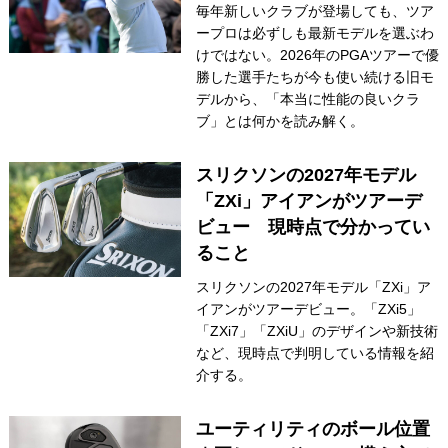
毎年新しいクラブが登場しても、ツア
IRONS
ープロは必ずしも最新モデルを選ぶわ
アイアン
けではない。2026年のPGAツアーで優
WEDGES
勝した選手たちが今も使い続ける旧モ
ウェッジ
デルから、「本当に性能の良いクラ
PUTTERS
パター
ブ」とは何かを読み解く。
OTHER
その他
スリクソンの2027年モデル
「ZXi」アイアンがツアーデ
Editor’s Picks
編集部のおすすめ
ビュー 現時点で分かってい
Our Team
私たちのチーム
ること
Our Mission
スリクソンの2027年モデル「ZXi」ア
私たちの使命
イアンがツアーデビュー。「ZXi5」
ABOUT US
MyGolfSpyJapanとは？
「ZXi7」「ZXiU」のデザインや新技術
など、現時点で判明している情報を紹
介する。
ユーティリティのボール位置