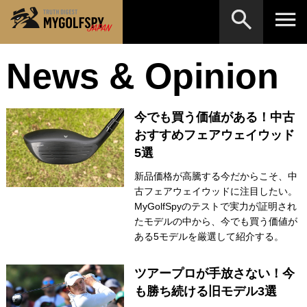
News & Opinion
MOST WANTED
テストランキング
検索
NEW RELEASES
新製品情報
今でも買う価値がある！中古
HOW TO
ゴルフ上達・実践テクニック
※メーカー名やクラブ名など、検索したい事柄を入
おすすめフェアウェイウッド
力してください。
5選
LAB
テスト・データ検証
新品価格が高騰する今だからこそ、中
Golf News
ゴルフニュース
古フェアウェイウッドに注目したい。
MyGolfSpyのテストで実力が証明され
REVIEWS
製品レビュー
たモデルの中から、今でも買う価値が
ある5モデルを厳選して紹介する。
DRIVERS
ドライバー
FAIRWAY WOODS
ツアープロが手放さない！今
フェアウェイウッド
も勝ち続ける旧モデル3選
HYBRIDS
ハイブリッド