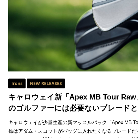
HYBRIDS
ハイブリッド
IRONS
アイアン
WEDGES
ウェッジ
PUTTERS
パター
OTHER
その他
Editor’s Picks
編集部のおすすめ
Irons
NEW RELEASES
Our Team
私たちのチーム
キャロウェイ新「Apex MB Tour R
Our Mission
私たちの使命
のゴルファーには必要ないブレードと
ABOUT US
MyGolfSpyJapanとは？
キャロウェイが少量生産の新マッスルバック「Apex MB To
標はアダム・スコットがバッグに入れたくなるブレードだ