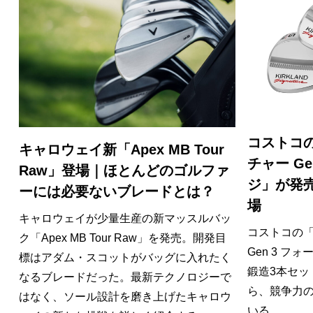
コストコ
キャロウェイ新「Apex MB Tour
チャー Ge
Raw」登場｜ほとんどのゴルファ
ジ」が発
ーには必要ないブレードとは？
場
キャロウェイが少量生産の新マッスルバッ
コストコの「
ク「Apex MB Tour Raw」を発売。開発目
Gen 3 フ
標はアダム・スコットがバッグに入れたく
鍛造3本セッ
なるブレードだった。最新テクノロジーで
ら、競争力
はなく、ソール設計を磨き上げたキャロウ
いる。