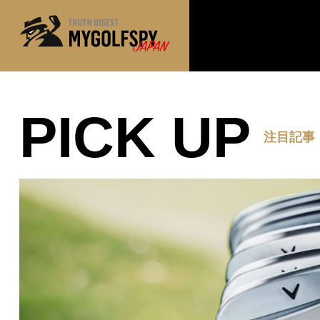
MOST WANTED
テストランキング
PICK UP
NEW RELEASES
新製品情報
注目記事
※メーカー
HOW TO
ゴルフ上達・実践テクニック
LAB
テスト・データ検証
Golf News
ゴルフニュース
REVIEWS
製品レビュー
DRIVERS
ドライバー
FAIRWAY WOODS
フェアウェイウッド