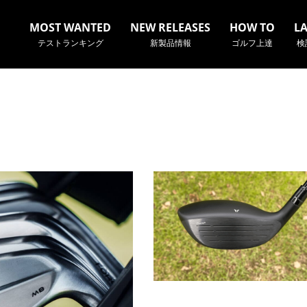
MOST WANTED
NEW RELEASES
HOW TO
L
テストランキング
新製品情報
ゴルフ上達
検
名やクラブ名など、検索したい事柄を入力してください。