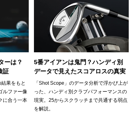
パターは？
5番アイアンは鬼門？ハンディ別
検証
データで見えたスコアロスの真実
トの結果をもと
「Shot Scope」のデータ分析で浮かび上が
ゴルファー像
った、ハンディ別クラブパフォーマンスの
クに合う一本
現実。25からスクラッチまで共通する弱点
を解説。