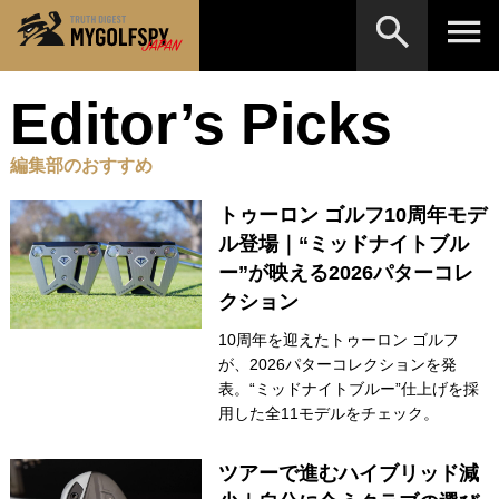
Editor’s Picks
MOST WANTED
テストランキング
検索
NEW RELEASES
編集部のおすすめ
新製品情報
HOW TO
ゴルフ上達・実践テクニック
トゥーロン ゴルフ10周年モデ
※メーカー名やクラブ名など、検索したい事柄を入
力してください。
ル登場｜“ミッドナイトブル
LAB
テスト・データ検証
ー”が映える2026パターコレ
クション
Golf News
ゴルフニュース
10周年を迎えたトゥーロン ゴルフ
REVIEWS
製品レビュー
が、2026パターコレクションを発
表。“ミッドナイトブルー”仕上げを採
DRIVERS
ドライバー
用した全11モデルをチェック。
FAIRWAY WOODS
フェアウェイウッド
ツアーで進むハイブリッド減
HYBRIDS
ハイブリッド