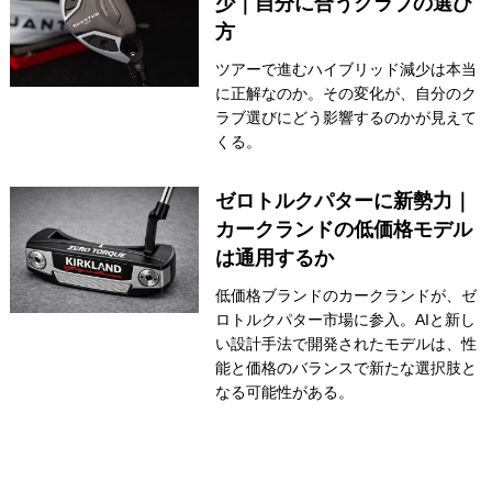
少｜自分に合うクラブの選び
方
IRONS
アイアン
ツアーで進むハイブリッド減少は本当
WEDGES
ウェッジ
に正解なのか。その変化が、自分のク
ラブ選びにどう影響するのかが見えて
PUTTERS
パター
くる。
OTHER
その他
ゼロトルクパターに新勢力｜
Editor’s Picks
編集部のおすすめ
カークランドの低価格モデル
は通用するか
Our Team
私たちのチーム
低価格ブランドのカークランドが、ゼ
Our Mission
私たちの使命
ロトルクパター市場に参入。AIと新し
い設計手法で開発されたモデルは、性
ABOUT US
MyGolfSpyJapanとは？
能と価格のバランスで新たな選択肢と
なる可能性がある。