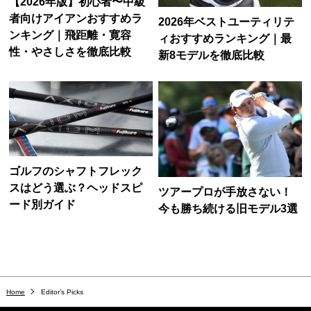
【2026年版】初心者〜中級
者向けアイアンおすすめラ
2026年ベストユーティリテ
ンキング｜飛距離・寛容
ィおすすめランキング｜最
性・やさしさを徹底比較
新8モデルを徹底比較
ゴルフのシャフトフレック
スはどう選ぶ？ヘッドスピ
ツアープロが手放さない！
ード別ガイド
今も勝ち続ける旧モデル3選
Home
Editor’s Picks