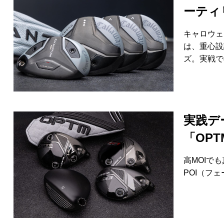
ーティ
キャロウェ
は、重心設
ズ。実戦で
実践デ
「OP
高MOIで
POI（フ