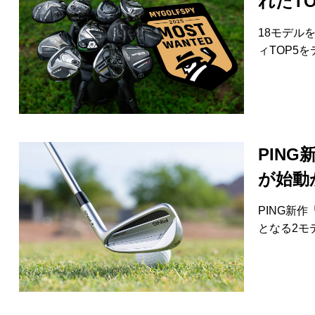
れたTO
18モデル
ィTOP5
PING
が始動
PING新
となる2モ