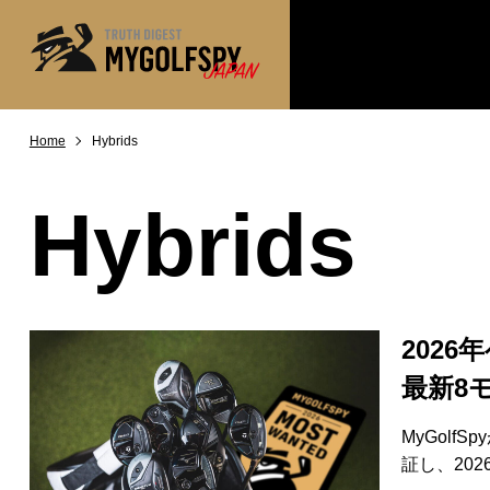
Home
Hybrids
MOST WANTED
テストランキング
NEW RELEASES
新製品情報
Hybrids
※メーカー
HOW TO
ゴルフ上達・実践テクニック
LAB
テスト・データ検証
Golf News
ゴルフニュース
202
REVIEWS
最新8
製品レビュー
DRIVERS
ドライバー
MyGol
証し、20
FAIRWAY WOODS
フェアウェイウッド