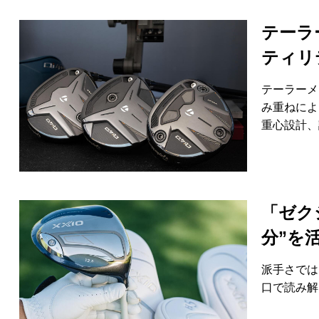
テーラ
ティリ
テーラーメ
み重ねによ
重心設計、
「ゼク
分”を
派手さでは
口で読み解