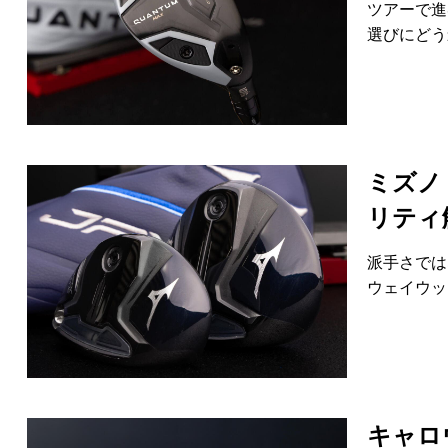
ツアーで進
選びにどう
ミズノ
リティ
派手さでは
ウェイウッ
キャロ