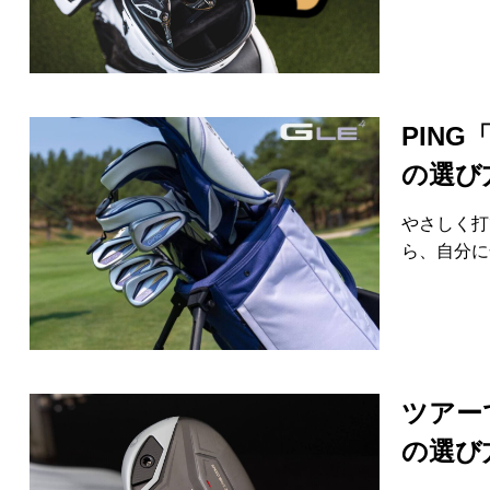
HYBRIDS
ハイブリッド
IRONS
アイアン
WEDGES
ウェッジ
PIN
PUTTERS
の選び
パター
OTHER
その他
やさしく打
ら、自分に
Editor’s Picks
編集部のおすすめ
Our Team
私たちのチーム
Our Mission
私たちの使命
ABOUT US
MyGolfSpyJapanとは？
ツアー
の選び