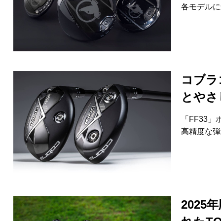
各モデルに
コブラ
とやさ
「FF33
高精度な弾
202