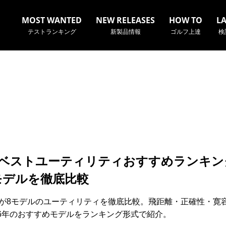
MOST WANTED
NEW RELEASES
HOW TO
L
テストランキング
新製品情報
ゴルフ上達
検
名やクラブ名など、検索したい事柄を入力してください。
6年ベストユーティリティおすすめランキン
モデルを徹底比較
fSpyが8モデルのユーティリティを徹底比較。飛距離・正確性・寛
26年のおすすめモデルをランキング形式で紹介。