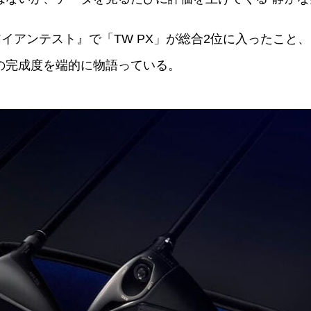
イアンテスト』で「TW PX」が総合2位に入ったこと、
の完成度を端的に物語っている。