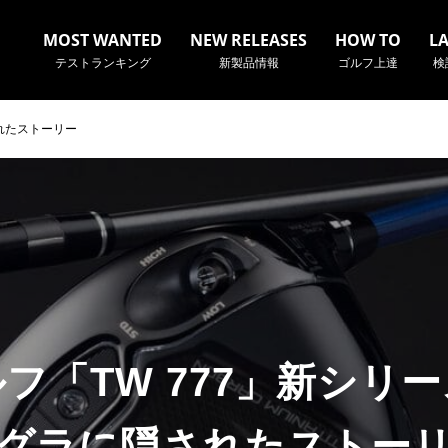
MOST WANTED
NEW RELEASES
HOW TO
L
テストランキング
新製品情報
ゴルフ上達
検
れたストーリー
名やクラブ名など、検索したい事柄を入力してください。
フ「TW 777」新シリ
グラに隠されたストー