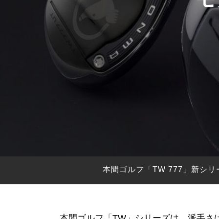
HYBRIDS
ハイブリッド
IRONS
アイアン
WEDGES
ウェッジ
PUTTERS
パター
OTHER
その他
Editor’s Picks
編集部のおすすめ
Our Team
私たちのチーム
Our Mission
私たちの使命
本間ゴルフ「TW 777」新
ABOUT US
MyGolfSpyJapanとは？
本間ゴルフ「TW」シリーズは、派手さ