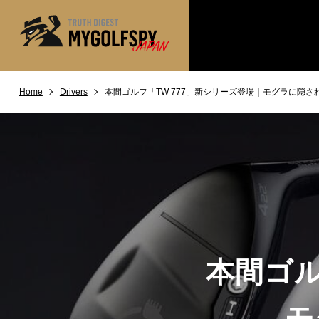
Home
Drivers
本間ゴルフ「TW 777」新シリーズ登場｜モグラに隠さ
MOST WANTED
テストランキング
NEW RELEASES
新製品情報
※メーカー
HOW TO
ゴルフ上達・実践テクニック
LAB
テスト・データ検証
Golf News
ゴルフニュース
REVIEWS
製品レビュー
本間ゴル
DRIVERS
ドライバー
FAIRWAY WOODS
モ
フェアウェイウッド