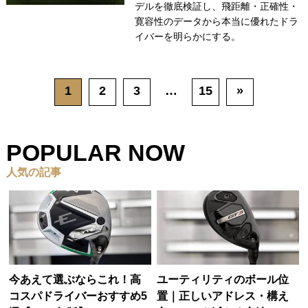
デルを徹底検証し、飛距離・正確性・
寛容性のデータから本当に優れたドラ
イバーを明らかにする。
1
2
3
…
15
»
POPULAR NOW
人気の記事
今あえて選ぶならこれ！高
ユーティリティのボール位
コスパドライバーおすすめ5
置｜正しいアドレス・構え