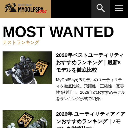
MOST WANTED
MOST WANTED
テストランキング
検索
NEW RELEASES
テストランキング
新製品情報
HOW TO
ゴルフ上達・実践テクニック
2026年ベストユーティリティ
※メーカー名やクラブ名など、検索したい事柄を入
力してください。
おすすめランキング｜最新8
LAB
テスト・データ検証
モデルを徹底比較
Golf News
ゴルフニュース
MyGolfSpyが8モデルのユーティリテ
ィを徹底比較。飛距離・正確性・寛容
REVIEWS
製品レビュー
性を検証し、2026年のおすすめモデル
をランキング形式で紹介。
DRIVERS
ドライバー
FAIRWAY WOODS
2026年 ユーティリティアイア
フェアウェイウッド
ンおすすめランキング｜7モ
HYBRIDS
ハイブリッド