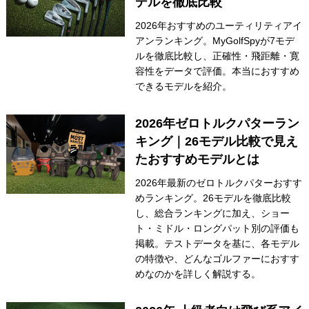
デルを徹底比較
IRONS
アイアン
2026年おすすめのユーティリティアイ
アンランキング。MyGolfSpyが7モデ
WEDGES
ウェッジ
ルを徹底比較し、正確性・飛距離・寛
容性をデータで評価。本当におすすめ
PUTTERS
パター
できるモデルを紹介。
OTHER
その他
2026年ゼロトルクパターラン
Editor’s Picks
キング｜26モデル比較で見え
編集部のおすすめ
たおすすめモデルとは
Our Team
私たちのチーム
2026年最新のゼロトルクパターおすす
Our Mission
めランキング。26モデルを徹底比較
私たちの使命
し、総合ランキングに加え、ショー
ABOUT US
MyGolfSpyJapanとは？
ト・ミドル・ロングパット別の評価も
掲載。テストデータを基に、各モデル
の特徴や、どんなゴルファーにおすす
めなのかを詳しく解説する。