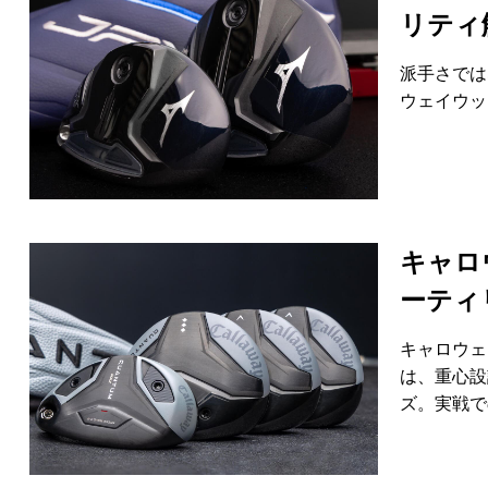
リティ
派手さでは
ウェイウッ
キャロ
ーティ
キャロウェ
は、重心設
ズ。実戦で