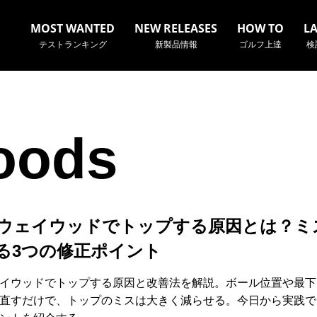
MOST WANTED
NEW RELEASES
HOW TO
L
テストランキング
新製品情報
ゴルフ上達
検
oods
名やクラブ名など、検索したい事柄を入力してください。
ウェイウッドでトップする原因とは？ミ
る3つの修正ポイント
イウッドでトップする原因と改善法を解説。ボール位置や最下
直すだけで、トップのミスは大きく減らせる。今日から実践で