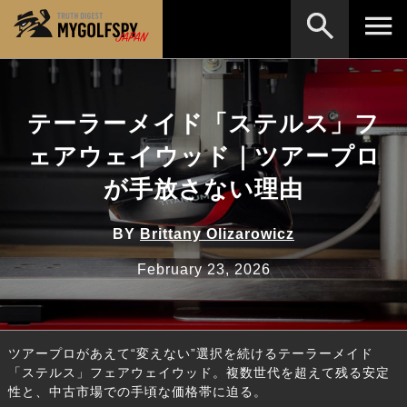
MOST WANTED
テストランキング
テーラーメイド「ステルス」フ
検索
NEW RELEASES
新製品情報
ェアウェイウッド｜ツアープロ
HOW TO
ゴルフ上達・実践テクニック
※メーカー名やクラブ名など、検索したい事柄を入
が手放さない理由
力してください。
LAB
テスト・データ検証
BY
Brittany Olizarowicz
Golf News
ゴルフニュース
February 23, 2026
REVIEWS
製品レビュー
DRIVERS
ドライバー
ツアープロがあえて“変えない”選択を続けるテーラーメイド
FAIRWAY WOODS
フェアウェイウッド
「ステルス」フェアウェイウッド。複数世代を超えて残る安定
性と、中古市場での手頃な価格帯に迫る。
HYBRIDS
ハイブリッド