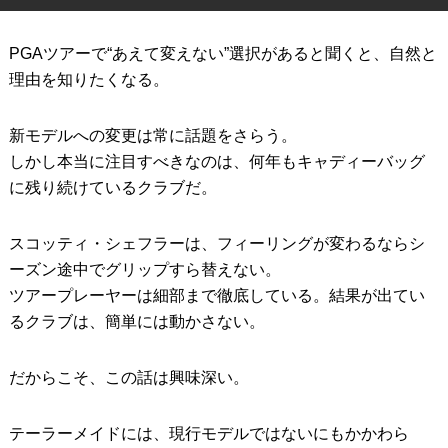
IRONS
アイアン
PGAツアーで“あえて変えない”選択があると聞くと、自然と
WEDGES
ウェッジ
理由を知りたくなる。
PUTTERS
パター
新モデルへの変更は常に話題をさらう。
OTHER
しかし本当に注目すべきなのは、何年もキャディーバッグ
その他
に残り続けているクラブだ。
Editor’s Picks
編集部のおすすめ
Our Team
スコッティ・シェフラーは、フィーリングが変わるならシ
私たちのチーム
ーズン途中でグリップすら替えない。
Our Mission
私たちの使命
ツアープレーヤーは細部まで徹底している。結果が出てい
るクラブは、簡単には動かさない。
ABOUT US
MyGolfSpyJapanとは？
だからこそ、この話は興味深い。
テーラーメイドには、現行モデルではないにもかかわら