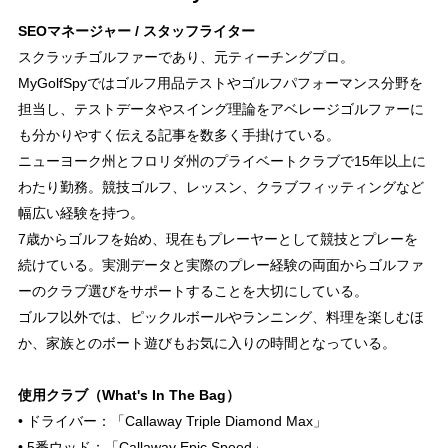
SEOマネージャー / スタッフライター
スクラッチゴルファーであり、元ティーチングプロ。
MyGolfSpyではゴルフ用品テストやゴルフパフォーマンス分野を
担当し、テストデータやスイング理論をアベレージゴルファーに
も分かりやすく伝える記事を数多く手掛けている。
ニューヨーク州とフロリダ州のプライベートクラブで15年以上に
わたり勤務。競技ゴルフ、レッスン、クラブフィッティングなど
幅広い経験を持つ。
7歳からゴルフを始め、現在もプレーヤーとして競技とプレーを
続けている。実測データと実際のプレー経験の両面からゴルファ
ーのクラブ選びをサポートすることを大切にしている。
ゴルフ以外では、ピックルボールやランニング、料理を楽しむほ
か、家族とのボート遊びもお気に入りの時間となっている。
使用クラブ（What's In The Bag）
• ドライバー：「Callaway Triple Diamond Max」
• 5番ウッド：「Callaway Epic Speed」