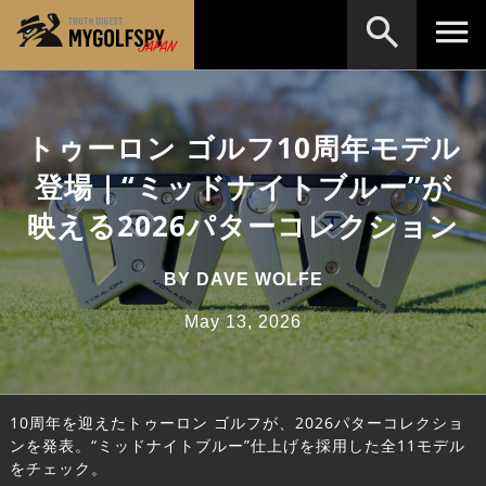
MOST WANTED
テストランキング
トゥーロン ゴルフ10周年モデル
検索
NEW RELEASES
新製品情報
登場｜“ミッドナイトブルー”が
HOW TO
ゴルフ上達・実践テクニック
※メーカー名やクラブ名など、検索したい事柄を入
映える2026パターコレクション
力してください。
LAB
テスト・データ検証
BY
DAVE WOLFE
Golf News
ゴルフニュース
May 13, 2026
REVIEWS
製品レビュー
DRIVERS
ドライバー
10周年を迎えたトゥーロン ゴルフが、2026パターコレクショ
FAIRWAY WOODS
フェアウェイウッド
ンを発表。“ミッドナイトブルー”仕上げを採用した全11モデル
をチェック。
HYBRIDS
ハイブリッド