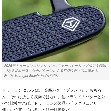
2026年トゥーロンコレクションのフェースミーリング加工を確認
できる接写画像。独自パターンによる打感性能と高級感ある
Exotic Midnight Blue仕上げが特徴。
トゥーロン ゴルフは、“高級パター”ブランドだ。もちろ
ん、それは決して皮肉ではない。他ブランドのパターと並
べて比較すれば、トゥーロンの製品が「ラグジュアリー
側」に位置していることは一目瞭然だ。