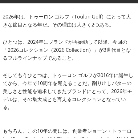
IRONS
アイアン
2026年は、トゥーロン ゴルフ（Toulon Golf）にとって大
WEDGES
ウェッジ
きな節目となる年だ。その理由は大きく2つある。
PUTTERS
パター
ひとつは、2024年にブランドが再始動して以降、今回の
OTHER
「2026コレクション（2026 Collection）」が3世代目とな
その他
るフルラインナップであること。
Editor’s Picks
編集部のおすすめ
そしてもうひとつは、トゥーロン ゴルフが2016年に誕生し
Our Team
私たちのチーム
てから、今年で10周年を迎えることだ。削り出しパターの
Our Mission
私たちの使命
美しさと性能を追求してきたブランドにとって、2026年モ
デルは、その集大成とも言えるコレクションとなってい
ABOUT US
MyGolfSpyJapanとは？
る。
もちろん、この10年の間には、創業者ショーン・トゥーロ