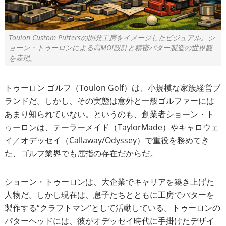
Toulon Custom Puttersの開発工房をイメージしたビジュアル。シ
ョーン・トゥーロンによる高MOI設計と精密パター製造の世界観
を表現。
トゥーロン ゴルフ（Toulon Golf）は、小規模な家族経営ブ
ランドだ。しかし、その実態は意外と一般ゴルファーには
あまり知られていない。というのも、創業者ショーン・ト
ゥーロンは、テーラーメイド（TaylorMade）やキャロウェ
イ／オデッセイ（Callaway/Odyssey）で重役を務めてき
た、ゴルフ業界でも屈指の存在だからだ。
ショーン・トゥーロンは、大企業でキャリアを築き上げた
人物だ。しかし現在は、息子たちとともに工房でパターを
製作する“クラフトマン”として活動している。トゥーロンの
パターヘッドには、彼がオデッセイ時代に手掛けたデザイ