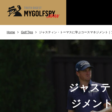
Home
Golf Tips
ジャスティン・トーマスに学ぶコースマネジメント｜
MOST WANTED
テストランキング
NEW RELEASES
新製品情報
※メーカー
HOW TO
ゴルフ上達・実践テクニック
LAB
テスト・データ検証
Golf News
ゴルフニュース
ジャステ
REVIEWS
製品レビュー
DRIVERS
ドライバー
ジメント
FAIRWAY WOODS
フェアウェイウッド