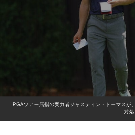
HYBRIDS
ハイブリッド
IRONS
アイアン
WEDGES
ウェッジ
PUTTERS
パター
OTHER
その他
Editor’s Picks
編集部のおすすめ
Our Team
私たちのチーム
Our Mission
私たちの使命
PGAツアー屈指の実力者ジャスティン・トーマスが
ABOUT US
MyGolfSpyJapanとは？
対処