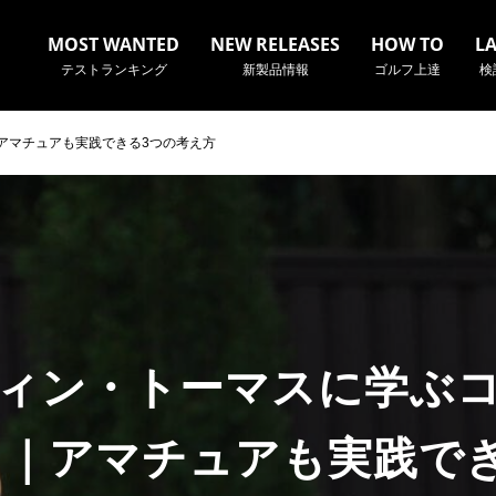
MOST WANTED
NEW RELEASES
HOW TO
L
テストランキング
新製品情報
ゴルフ上達
検
アマチュアも実践できる3つの考え方
名やクラブ名など、検索したい事柄を入力してください。
ィン・トーマスに学ぶ
｜アマチュアも実践で