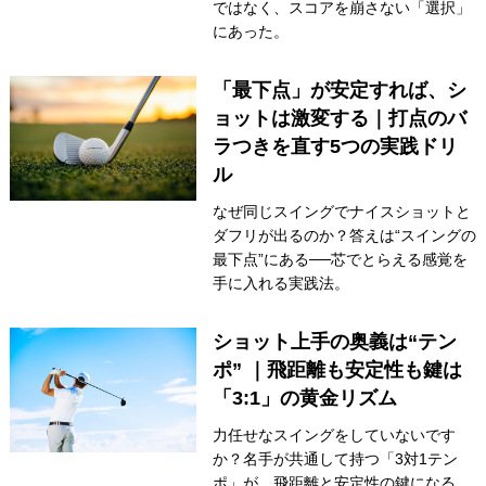
ではなく、スコアを崩さない「選択」
にあった。
「最下点」が安定すれば、シ
ョットは激変する｜打点のバ
ラつきを直す5つの実践ドリ
ル
なぜ同じスイングでナイスショットと
ダフリが出るのか？答えは“スイングの
最下点”にある──芯でとらえる感覚を
手に入れる実践法。
ショット上手の奥義は“テン
ポ” ｜飛距離も安定性も鍵は
「3:1」の黄金リズム
力任せなスイングをしていないです
か？名手が共通して持つ「3対1テン
ポ」が、飛距離と安定性の鍵になる。