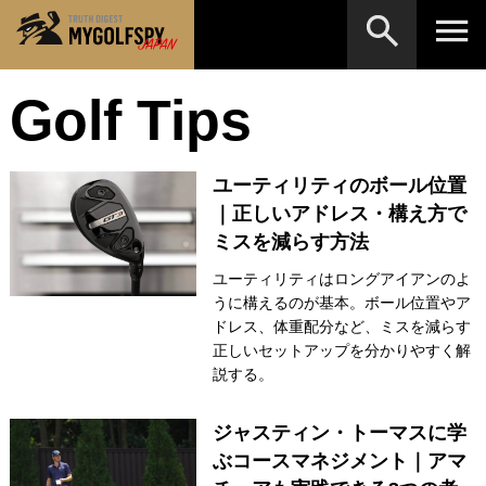
Golf Tips
MOST WANTED
テストランキング
検索
NEW RELEASES
新製品情報
ユーティリティのボール位置
HOW TO
ゴルフ上達・実践テクニック
※メーカー名やクラブ名など、検索したい事柄を入
｜正しいアドレス・構え方で
力してください。
ミスを減らす方法
LAB
テスト・データ検証
ユーティリティはロングアイアンのよ
Golf News
ゴルフニュース
うに構えるのが基本。ボール位置やア
ドレス、体重配分など、ミスを減らす
REVIEWS
製品レビュー
正しいセットアップを分かりやすく解
説する。
DRIVERS
ドライバー
FAIRWAY WOODS
ジャスティン・トーマスに学
フェアウェイウッド
ぶコースマネジメント｜アマ
HYBRIDS
ハイブリッド