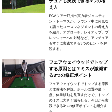
チュアも実践できる3つの考
え方
IRONS
アイアン
PGAツアー屈指の実力者ジャスティ
WEDGES
ウェッジ
ン・トーマスが、ラウンド中に何気な
く語ったコースマネジメントの考え方
PUTTERS
パター
を紹介。アプローチ、レイアップ、プ
レッシャーへの対処など、アマチュア
OTHER
その他
もすぐに実践できる3つのヒントを解
説する。
Editor’s Picks
編集部のおすすめ
Our Team
私たちのチーム
フェアウェイウッドでトップ
する原因とは？ミスが激減す
Our Mission
私たちの使命
る3つの修正ポイント
ABOUT US
MyGolfSpyJapanとは？
フェアウェイウッドでトップする原因
と改善法を解説。ボール位置や最下
点、体重移動を見直すだけで、トップ
のミスは大きく減らせる。今日から実
践できる3つの修正ポイントを紹介す
る。