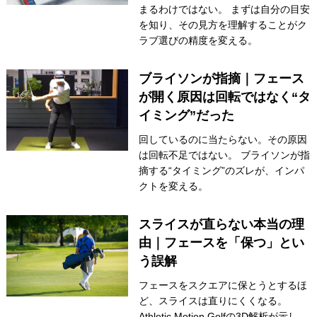
まるわけではない。 まずは自分の目安
を知り、その見方を理解することがク
ラブ選びの精度を変える。
ブライソンが指摘｜フェース
が開く原因は回転ではなく“タ
イミング”だった
回しているのに当たらない。その原因
は回転不足ではない。 ブライソンが指
摘する“タイミング”のズレが、インパ
クトを変える。
スライスが直らない本当の理
由｜フェースを「保つ」とい
う誤解
フェースをスクエアに保とうとするほ
ど、スライスは直りにくくなる。
Athletic Motion Golfの3D解析が示し