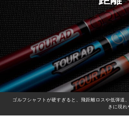
HYBRIDS
ハイブリッド
IRONS
アイアン
WEDGES
ウェッジ
PUTTERS
パター
OTHER
その他
Editor’s Picks
編集部のおすすめ
Our Team
私たちのチーム
Our Mission
私たちの使命
ゴルフシャフトが硬すぎると、飛距離ロスや低弾道
ABOUT US
MyGolfSpyJapanとは？
きに現れ