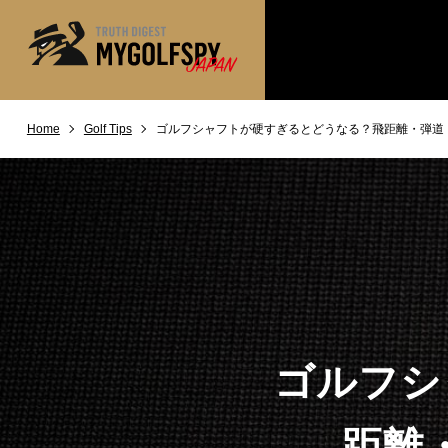
Home
Golf Tips
ゴルフシャフトが硬すぎるとどうなる？飛距離・弾道
MOST WANTED
テストランキング
NEW RELEASES
新製品情報
※メーカー
HOW TO
ゴルフ上達・実践テクニック
LAB
テスト・データ検証
Golf News
ゴルフニュース
REVIEWS
製品レビュー
ゴルフシ
DRIVERS
ドライバー
FAIRWAY WOODS
距離
フェアウェイウッド