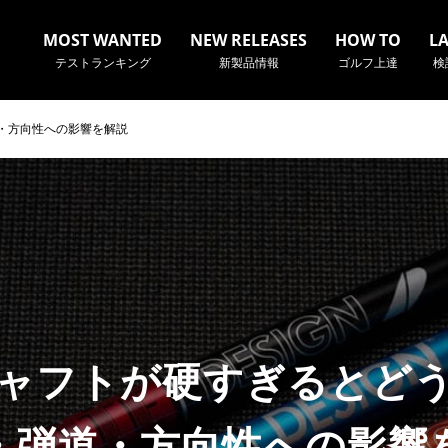
MOST WANTED
NEW RELEASES
HOW TO
L
テストランキング
新製品情報
ゴルフ上達
検
・方向性への影響を解説
名やクラブ名など、検索したい事柄を入力してください。
ャフトが硬すぎるとど
・弾道・方向性への影響