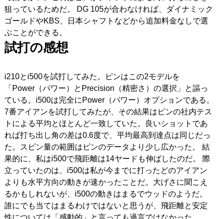
狙っているためだ。
DG 105が合わなければ、ダイナミック
ゴールドやKBS、日本シャフトなどから追加料金なしで選
ぶことができる。
試打の感想
i210とi500を試打してみた。ピンはこの2モデルを
「Power（パワー）とPrecision（精密さ）の選択」と謳っ
ている。i500は完全にPower（パワー）オプションである。
7番アイアンを試打してみたが、その結果はピンの社内テス
トによる平均とほとんど一致していた。良いショットであ
れば打ち出し角の差は0.6度で、平均最高到達点は同じだっ
た。スピン量の範囲はピンのデータより少し広かった。
結
果的に、私はi500で飛距離は14ヤードも伸ばしたのだ。
際
立っていたのは、i500は私が今までに打ったどのアイアン
よりも水平方向の動きが速かったことだ。大げさに聞こえ
るかもしれないが、i500の動きはまるでウッドのようだ。
誰にでも当てはまるわけではないと思うが、飛距離と安定
性については「感動的」と言っても過言ではなかった。