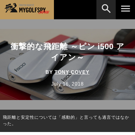
MOST WANTED
テストランキング
検索
NEW RELEASES
衝撃的な飛距離 ～ピン i500 ア
新製品情報
イアン～
HOW TO
ゴルフ上達・実践テクニック
※メーカー名やクラブ名など、検索したい事柄を入
力してください。
LAB
テスト・データ検証
BY
TONY COVEY
Golf News
ゴルフニュース
July 16, 2018
REVIEWS
製品レビュー
DRIVERS
ドライバー
飛距離と安定性については「感動的」と言っても過言ではなか
FAIRWAY WOODS
フェアウェイウッド
った。
HYBRIDS
ハイブリッド