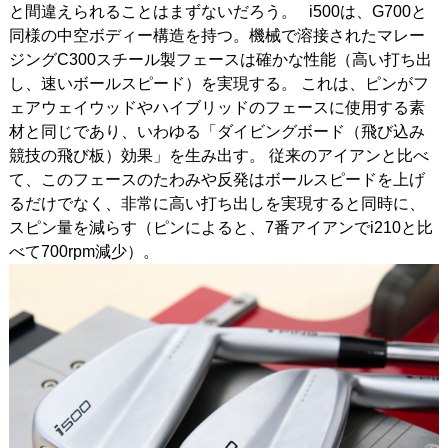
と間違えられることはまずないだろう。
i500は、G700と
同様の中空ボディー構造を持つ。機械で溶接されたマレー
ジングC300スチール製フェースは確かな性能（高い打ち出
し、速いボールスピード）を実現する。
これは、ピンがフ
ェアウェイウッドやハイブリッドのフェースに使用する素
材と同じであり、いわゆる「ダイビングボード（飛び込み
競技の飛び板）効果」を生み出す。
従来のアイアンと比べ
て、このフェースのたわみや反発はボールスピードを上げ
るだけでなく、非常に高い打ち出しを実現すると同時に、
スピン量を減らす（ピンによると、7番アイアンでi210と比
べて700rpm減少）。