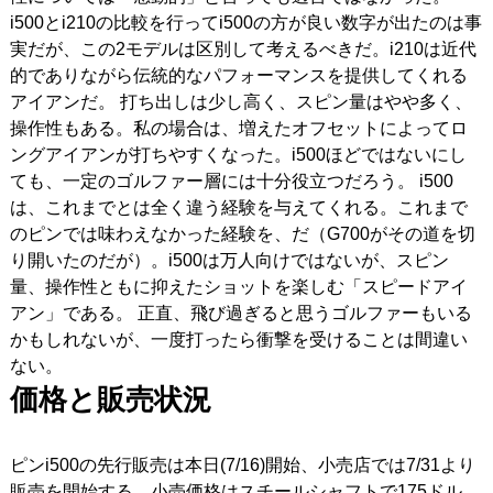
i500とi210の比較を行ってi500の方が良い数字が出たのは事
実だが、この2モデルは区別して考えるべきだ。i210は近代
的でありながら伝統的なパフォーマンスを提供してくれる
アイアンだ。
打ち出しは少し高く、スピン量はやや多く、
操作性もある。私の場合は、増えたオフセットによってロ
ングアイアンが打ちやすくなった。i500ほどではないにし
ても、一定のゴルファー層には十分役立つだろう。
i500
は、これまでとは全く違う経験を与えてくれる。これまで
のピンでは味わえなかった経験を、だ（G700がその道を切
り開いたのだが）。i500は万人向けではないが、スピン
量、操作性ともに抑えたショットを楽しむ「スピードアイ
アン」である。
正直、飛び過ぎると思うゴルファーもいる
かもしれないが、一度打ったら衝撃を受けることは間違い
ない。
価格と販売状況
ピンi500の先行販売は本日(7/16)開始、小売店では7/31より
販売を開始する。小売価格はスチールシャフトで175ドル、