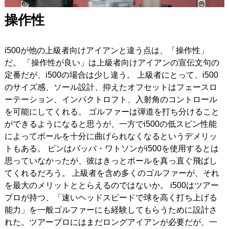
操作性
i500が他の上級者向けアイアンと違う点は、「操作性」
だ。
「操作性が良い」は上級者向けアイアンの宣伝文句の
定番だが、i500の場合は少し違う。
上級者にとって、i500
のサイズ感、ソール設計、抑えたオフセットはフェースロ
ーテーション、インパクトロフト、入射角のコントロール
を可能にしてくれる。
ゴルファーは弾道を打ち分けること
ができるようになると思うが、一方でi500の低スピン性能
によってボールを十分に曲げられなくなるというデメリッ
トもある。
ピンはバッバ・ワトソンがi500を使用するとは
思っていなかったが、彼はきっとボールを真っ直ぐ飛ばし
てくれるだろう。
上級者を含め多くのゴルファーが、それ
を最大のメリットととらえるのではないか。
i500はツアー
プロが持つ、「速いヘッドスピードで球を高く打ち上げる
能力」を一般ゴルファーにも経験してもらうために設計さ
れた。ツアープロにはまだロングアイアンが必要だが、一