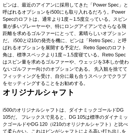
ピンは、最近のアイアンに採用してきた「Power Spec」と
呼ばれるオプションをi500にも取り入れるだろう。Power
Specのロフトは、通常より1度～1.5度立っている。スピン
量が多いプレーヤーや、特にロングアイアンでさらなる飛
距離を求めるゴルファーにとって、素晴らしいオプション
だ。
i500とi210の発売を機に、ピンは「Retro Spec」と呼
ばれるオプションを展開する予定だ。Retro Specのロフト
角は、標準スペックより1度～1.5度寝ている。Retro Spec
はスピン量を求めるゴルファーや、ウェッジを3本しか使わ
ないゴルファー向けのオプションである。
先入観を捨てて
フィッティングを受け、自分に最も合うスペックでクラブ
をセッティングすることをお勧めする。
オリジナルシャフト
i500のオリジナルシャフトは、ダイナミックゴールドDG
105だ。
フレックスで見ると、DG 105は標準のダイナミッ
クゴールドやDG 120（i210のオリジナルシャフト）と比べ
て柔らかい。これはピンがシャフトによる高い打ち出しを