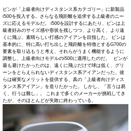
ピンが「上級者向けディスタンス系カテゴリー」に新製品
IRONS
アイアン
i500を投入する。さらなる飛距離を追求する上級者のニー
WEDGES
ウェッジ
ズに応えるモデルだ。
i500を設計するにあたり、ピンは上
級者好みのサイズ感や形状を残しつつ、より高く、
より遠
PUTTERS
パター
くに飛ぶ、素晴らしい打感のアイアンを目指した。
ピンは
基本的に、特に高い打ち出しと飛距離を特徴とするG700の
OTHER
その他
要素を取り込もうと考え、それらがうまく機能するように
調整し、上級者向けモデルのi500に適用したのだ。
ピンが
Editor’s Picks
編集部のおすすめ
最も避けたかったのは、遠くに飛ぶだけで球は低く、グリ
Our Team
私たちのチーム
ーンをとらえられないディスタンス系アイアンだった。彼
らは確実なメリットを提供する、真の「上級者向けディス
Our Mission
私たちの使命
タンス系アイアン」を造りたかった。
しかし、「言うは易
く、行うは難し」。
これまで多くのメーカーが挑戦してき
ABOUT US
MyGolfSpyJapanとは？
たが、そのほとんどが失敗に終わっている。