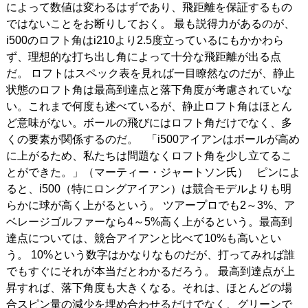
によって数値は変わるはずであり、飛距離を保証するもの
ではないことをお断りしておく。
最も説得力があるのが、
i500のロフト角はi210より2.5度立っているにもかかわら
ず、理想的な打ち出し角によって十分な飛距離が出る点
だ。
ロフトはスペック表を見れば一目瞭然なのだが、静止
状態のロフト角は最高到達点と落下角度が考慮されていな
い。これまで何度も述べているが、静止ロフト角はほとん
ど意味がない。ボールの飛びにはロフト角だけでなく、多
くの要素が関係するのだ。
「i500アイアンはボールが高め
に上がるため、私たちは問題なくロフト角を少し立てるこ
とができた。」（マーティー・ジャートソン氏）
ピンによ
ると、i500（特にロングアイアン）は競合モデルよりも明
らかに球が高く上がるという。
ツアープロでも2～3%、ア
ベレージゴルファーなら4～5%高く上がるという。最高到
達点については、競合アイアンと比べて10%も高いとい
う。
10%という数字はかなりなものだが、打ってみれば誰
でもすぐにそれが本当だとわかるだろう。
最高到達点が上
昇すれば、落下角度も大きくなる。それは、ほとんどの場
合スピン量の減少を埋め合わせるだけでなく、グリーンで