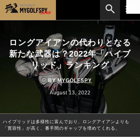
MOST WANTED
テストランキング
ロングアイアンの代わりとなる
検索
NEW RELEASES
新製品情報
新たな武器は？2022年「ハイブ
HOW TO
ゴルフ上達・実践テクニック
※メーカー名やクラブ名など、検索したい事柄を入
リッド」ランキング
力してください。
LAB
テスト・データ検証
BY
MYGOLFSPY
Golf News
ゴルフニュース
August 13, 2022
REVIEWS
製品レビュー
DRIVERS
ドライバー
ハイブリッドは多様性に富んでおり、ロングアイアンよりも
FAIRWAY WOODS
フェアウェイウッド
「寛容性」が高く、番手間のギャップを埋めてくれる。
HYBRIDS
ハイブリッド