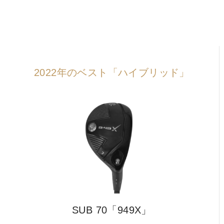
IRONS
アイアン
WEDGES
ウェッジ
PUTTERS
パター
2022年のベスト「ハイブリッド」
OTHER
その他
Editor’s Picks
編集部のおすすめ
Our Team
私たちのチーム
Our Mission
私たちの使命
ABOUT US
MyGolfSpyJapanとは？
SUB 70「949X」