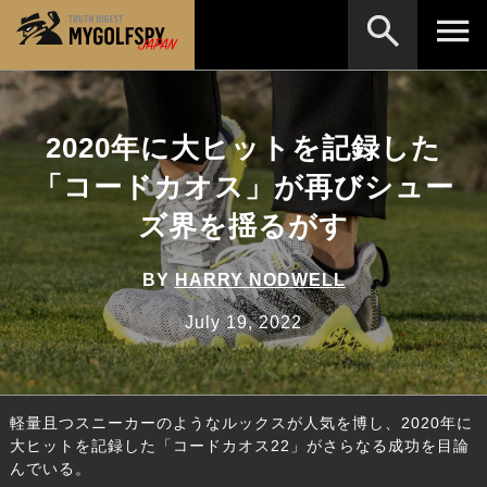
MOST WANTED
テストランキング
2020年に大ヒットを記録した
検索
NEW RELEASES
新製品情報
「コードカオス」が再びシュー
HOW TO
ゴルフ上達・実践テクニック
※メーカー名やクラブ名など、検索したい事柄を入
ズ界を揺るがす
力してください。
LAB
テスト・データ検証
BY
HARRY NODWELL
Golf News
ゴルフニュース
July 19, 2022
REVIEWS
製品レビュー
DRIVERS
ドライバー
軽量且つスニーカーのようなルックスが人気を博し、2020年に
FAIRWAY WOODS
フェアウェイウッド
大ヒットを記録した「コードカオス22」がさらなる成功を目論
んでいる。
HYBRIDS
ハイブリッド