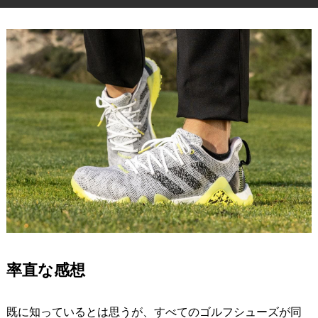
IRONS
アイアン
WEDGES
ウェッジ
PUTTERS
パター
OTHER
その他
Editor’s Picks
編集部のおすすめ
Our Team
私たちのチーム
Our Mission
私たちの使命
ABOUT US
MyGolfSpyJapanとは？
率直な感想
既に知っているとは思うが、すべてのゴルフシューズが同