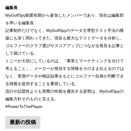
編集長
MyGolfSpy創業初期から参加したメンバーであり、現在は編集部
を率いる編集長
記事制作だけでなく、MyGolfSpyのデータ主導型テスト手法の構
築にも深く関わってきた。現在も膨大なテストデータを分析し、
ゴルファーのクラブ選びやスコアアップにつながる発見を記事と
して届けている。
トニーが大切にしているのは、「事実とマーケティングを分けて
考えること」。メーカーが発信する情報をそのまま伝えるのでは
なく、実測データや検証結果をもとにゴルファー自身が判断でき
る情報を提供することを重視している。
流行や話題性よりも実際の性能を優先する姿勢は、MyGolfSpyの
編集方針そのものと言える。
#PowerToThePlayer
最新の投稿