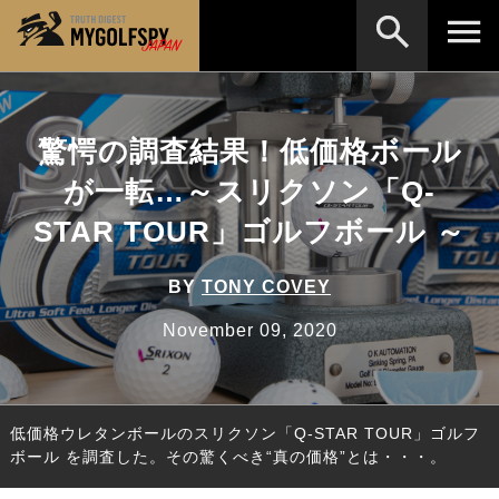
MOST WANTED
テストランキング
驚愕の調査結果！低価格ボール
検索
NEW RELEASES
新製品情報
が一転…～スリクソン「Q-
HOW TO
ゴルフ上達・実践テクニック
※メーカー名やクラブ名など、検索したい事柄を入
STAR TOUR」ゴルフボール ～
力してください。
LAB
テスト・データ検証
BY
TONY COVEY
Golf News
ゴルフニュース
November 09, 2020
REVIEWS
製品レビュー
DRIVERS
ドライバー
低価格ウレタンボールのスリクソン「Q-STAR TOUR」ゴルフ
FAIRWAY WOODS
フェアウェイウッド
ボール を調査した。その驚くべき“真の価格”とは・・・。
HYBRIDS
ハイブリッド